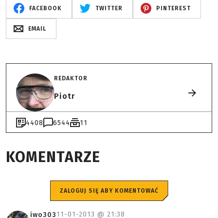
FACEBOOK
TWITTER
PINTEREST
EMAIL
REDAKTOR
Piotr
4408
6544
11
KOMENTARZE
ZALOGUJ SIĘ ABY KOMENTOWAĆ
11-01-2013 @
21:38
iwo303