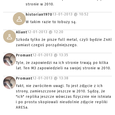
stronie w 2010.
13-01-2013 @
10:52
historian1970
W takim razie to łobuzy są.
12-01-2013 @
12:20
Aliant
Szkoda tylko że pisze full metal, czyli będzie ZnAl
zamiast czegoś porządniejszego.
12-01-2013 @
13:35
Promant
Tyle, że zapowiedzi na ich stronie trwają po kilka
lat. Ten M3 zapowiedzieli na swojej stronie w 2010.
12-01-2013 @
13:38
Promant
Fakt, nie zwróciłem uwagi. To jest zdjęcie z ich
strony, zamieszczone jeszcze w 2010. Sądzę, że
"ich" replika jeszcze wówczas fizycznie nie istniała
i po prostu skopiowali nieudolnie zdjęcie repliki
ARESa.