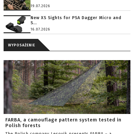
19.07.2026
New XS Sights for PSA Dagger Micro and
S...
16.07.2026
WYPOSAŻENIE
FARBA, a camouflage pattern system tested in
Polish forests
The Polish company Lesovik presents FARBA – a