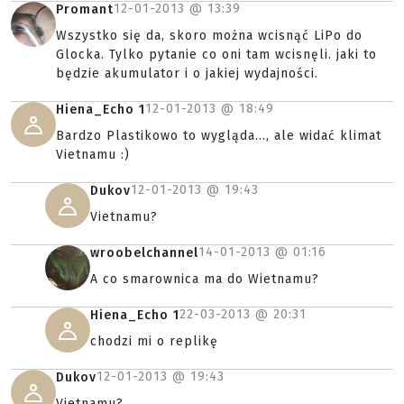
12-01-2013 @
13:39
Promant
Wszystko się da, skoro można wcisnąć LiPo do
Glocka. Tylko pytanie co oni tam wcisnęli. jaki to
będzie akumulator i o jakiej wydajności.
12-01-2013 @
18:49
Hiena_Echo 1
Bardzo Plastikowo to wygląda..., ale widać klimat
Vietnamu :)
12-01-2013 @
19:43
Dukov
Vietnamu?
14-01-2013 @
01:16
wroobelchannel
A co smarownica ma do Wietnamu?
22-03-2013 @
20:31
Hiena_Echo 1
chodzi mi o replikę
12-01-2013 @
19:43
Dukov
Vietnamu?