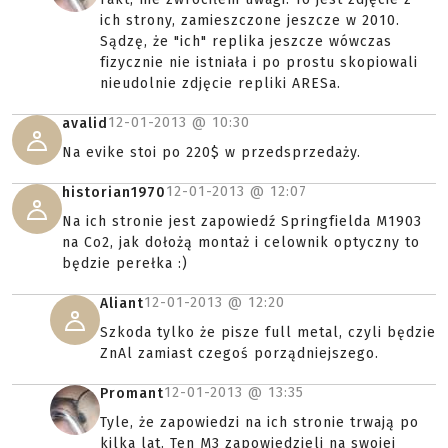
ich strony, zamieszczone jeszcze w 2010.
Sądzę, że "ich" replika jeszcze wówczas
fizycznie nie istniała i po prostu skopiowali
nieudolnie zdjęcie repliki ARESa.
12-01-2013 @
10:30
avalid
Na evike stoi po 220$ w przedsprzedaży.
12-01-2013 @
12:07
historian1970
Na ich stronie jest zapowiedź Springfielda M1903
na Co2, jak dołożą montaż i celownik optyczny to
będzie perełka :)
12-01-2013 @
12:20
Aliant
Szkoda tylko że pisze full metal, czyli będzie
ZnAl zamiast czegoś porządniejszego.
12-01-2013 @
13:35
Promant
Tyle, że zapowiedzi na ich stronie trwają po
kilka lat. Ten M3 zapowiedzieli na swojej