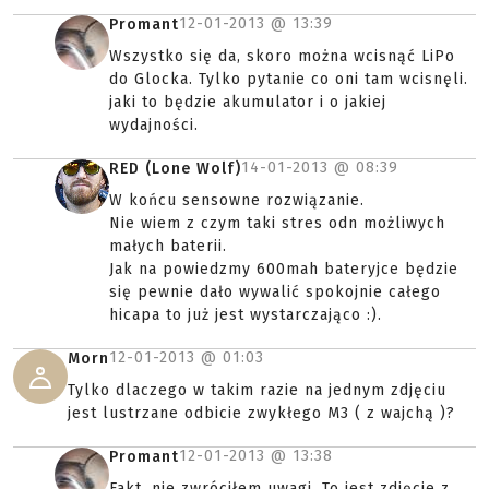
12-01-2013 @
13:39
Promant
Wszystko się da, skoro można wcisnąć LiPo
do Glocka. Tylko pytanie co oni tam wcisnęli.
jaki to będzie akumulator i o jakiej
wydajności.
14-01-2013 @
08:39
RED (Lone Wolf)
W końcu sensowne rozwiązanie.
Nie wiem z czym taki stres odn możliwych
małych baterii.
Jak na powiedzmy 600mah bateryjce będzie
się pewnie dało wywalić spokojnie całego
hicapa to już jest wystarczająco :).
12-01-2013 @
01:03
Morn
Tylko dlaczego w takim razie na jednym zdjęciu
jest lustrzane odbicie zwykłego M3 ( z wajchą )?
12-01-2013 @
13:38
Promant
Fakt, nie zwróciłem uwagi. To jest zdjęcie z