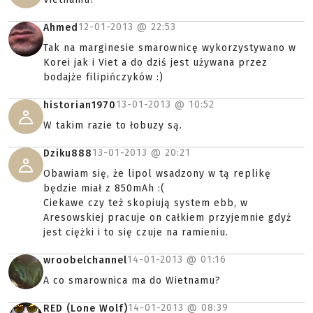
12-01-2013 @
22:53
Ahmed
Tak na marginesie smarownicę wykorzystywano w
Korei jak i Viet a do dziś jest używana przez
bodajże filipińczyków :)
13-01-2013 @
10:52
historian1970
W takim razie to łobuzy są.
13-01-2013 @
20:21
Dziku888
Obawiam się, że lipol wsadzony w tą replikę
będzie miał z 850mAh :(
Ciekawe czy też skopiują system ebb, w
Aresowskiej pracuje on całkiem przyjemnie gdyż
jest ciężki i to się czuje na ramieniu.
14-01-2013 @
01:16
wroobelchannel
A co smarownica ma do Wietnamu?
14-01-2013 @
08:39
RED (Lone Wolf)