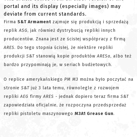
portal and its display (especially images) may
deviate from current standards.
Firma
S&T Armament
zajmuje się produkcją i sprzedażą
replik
ASG
, jak również dystrybucją repliki innych
producentów. Znana jest ze ścisłej współpracy z firmą
ARES
. Do tego stopnia ścisłej, że niektóre repliki
produkcji
S&T
stanowią kopie produktów
ARESa
, albo też
bardzo przypominają je, w seriach budżetowych.
O replice amerykańskiego
PM M3
można było poczytać na
stronie
S&T
już 3 lata temu, równolegle z rozwojem
repliki
AEG
firmy
ARES
- jednak dopiero teraz firma
S&T
zapowiedziała oficjalnie, że rozpoczyna przedsprzedaż
repliki pistoletu maszynowego
M3A1 Grease Gun
.