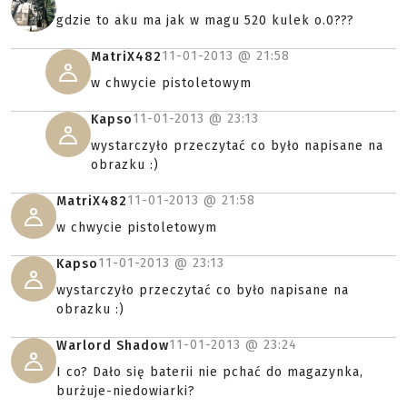
gdzie to aku ma jak w magu 520 kulek o.0???
11-01-2013 @
21:58
MatriX482
w chwycie pistoletowym
11-01-2013 @
23:13
Kapso
wystarczyło przeczytać co było napisane na
obrazku :)
11-01-2013 @
21:58
MatriX482
w chwycie pistoletowym
11-01-2013 @
23:13
Kapso
wystarczyło przeczytać co było napisane na
obrazku :)
11-01-2013 @
23:24
Warlord Shadow
I co? Dało się baterii nie pchać do magazynka,
burżuje-niedowiarki?