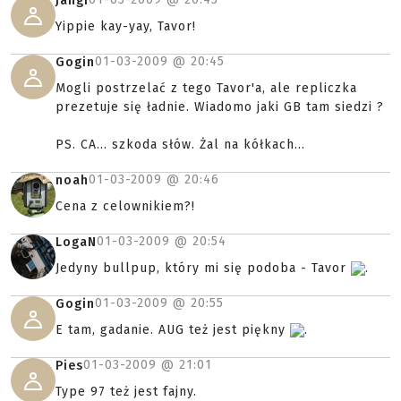
Jangi
Yippie kay-yay, Tavor!
01-03-2009 @
20:45
Gogin
Mogli postrzelać z tego Tavor'a, ale repliczka
prezetuje się ładnie. Wiadomo jaki GB tam siedzi ?
PS. CA... szkoda słów. Żal na kółkach...
01-03-2009 @
20:46
noah
Cena z celownikiem?!
01-03-2009 @
20:54
LogaN
Jedyny bullpup, który mi się podoba - Tavor
.
01-03-2009 @
20:55
Gogin
E tam, gadanie. AUG też jest piękny
.
01-03-2009 @
21:01
Pies
Type 97 też jest fajny.