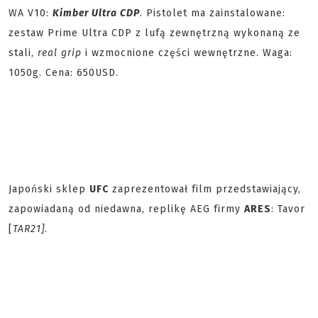
WA V10:
Kimber Ultra CDP
. Pistolet ma zainstalowane:
zestaw Prime Ultra CDP z lufą zewnętrzną wykonaną ze
stali,
real grip
i wzmocnione części wewnętrzne. Waga:
1050g. Cena: 650USD.
Japoński sklep
UFC
zaprezentował film przedstawiający,
zapowiadaną od niedawna, replikę AEG firmy
ARES
: Tavor
[
TAR21]
.