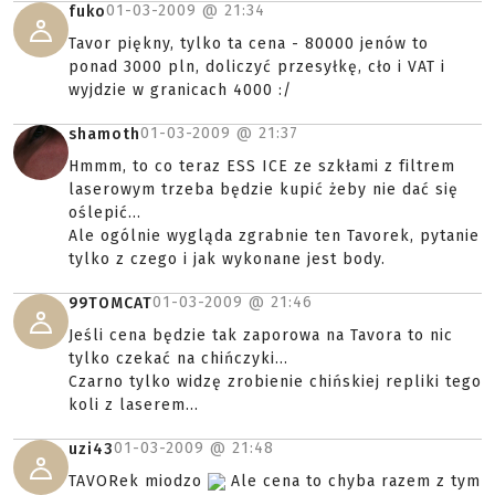
01-03-2009 @
21:34
fuko
Tavor piękny, tylko ta cena - 80000 jenów to
ponad 3000 pln, doliczyć przesyłkę, cło i VAT i
wyjdzie w granicach 4000 :/
01-03-2009 @
21:37
shamoth
Hmmm, to co teraz ESS ICE ze szkłami z filtrem
laserowym trzeba będzie kupić żeby nie dać się
oślepić...
Ale ogólnie wygląda zgrabnie ten Tavorek, pytanie
tylko z czego i jak wykonane jest body.
01-03-2009 @
21:46
99TOMCAT
Jeśli cena będzie tak zaporowa na Tavora to nic
tylko czekać na chińczyki...
Czarno tylko widzę zrobienie chińskiej repliki tego
koli z laserem...
01-03-2009 @
21:48
uzi43
TAVORek miodzo
Ale cena to chyba razem z tym