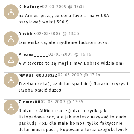
02-03-2009 @
13:35
Kubaforge
na Arnies piszą, że cena Tavora ma w USA
oscylować wokół 500 $
02-03-2009 @
13:55
Davidos
tam emka ca, ale mydlenie ludziom oczu.
02-03-2009 @
16:16
Prezes_____
A w tavorze to są magi z m4? Dobrze widziałem?
02-03-2009 @
17:14
MMaaTTeeUUssZZ
Trzeba czekać, aż dolar spadnie:) Narazie kryzys i
trzeba płacić dużo:(
02-03-2009 @
17:35
Ziomek08
Radzio, z AUGiem się zgodzę brzydki jak
listopadowa noc, ale jak możesz nazywać to cudo,
paskudą ? xD dla mnie bomba, tylko faktycznie
dolar musi spaść , kupowanie teraz czegokolwiek