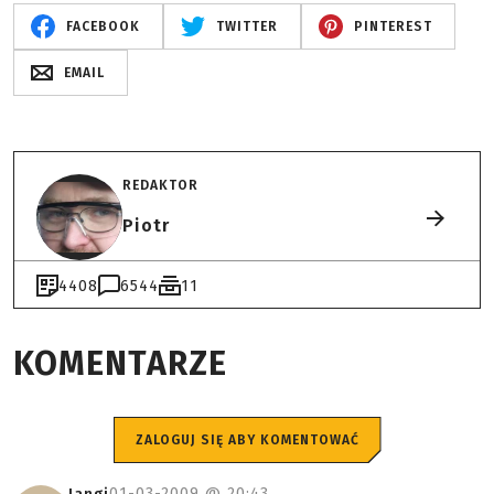
FACEBOOK
TWITTER
PINTEREST
EMAIL
REDAKTOR
Piotr
4408
6544
11
KOMENTARZE
ZALOGUJ SIĘ ABY KOMENTOWAĆ
01-03-2009 @
20:43