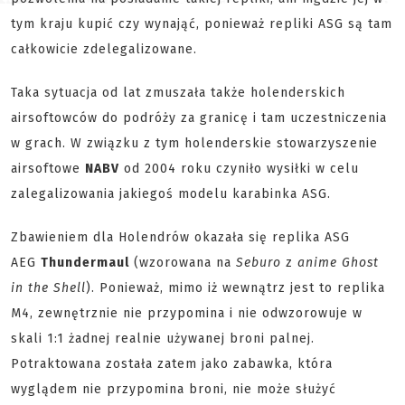
tym kraju kupić czy wynająć, ponieważ repliki ASG są tam
całkowicie zdelegalizowane.
Taka sytuacja od lat zmuszała także holenderskich
airsoftowców do podróży za granicę i tam uczestniczenia
w grach. W związku z tym holenderskie stowarzyszenie
airsoftowe
NABV
od 2004 roku czyniło wysiłki w celu
zalegalizowania jakiegoś modelu karabinka ASG.
Zbawieniem dla Holendrów okazała się replika ASG
AEG
Thundermaul
(wzorowana na
Seburo
z
anime Ghost
in the Shell
). Ponieważ, mimo iż wewnątrz jest to replika
M4, zewnętrznie nie przypomina i nie odwzorowuje w
skali 1:1 żadnej realnie używanej broni palnej.
Potraktowana została zatem jako zabawka, która
wyglądem nie przypomina broni, nie może służyć