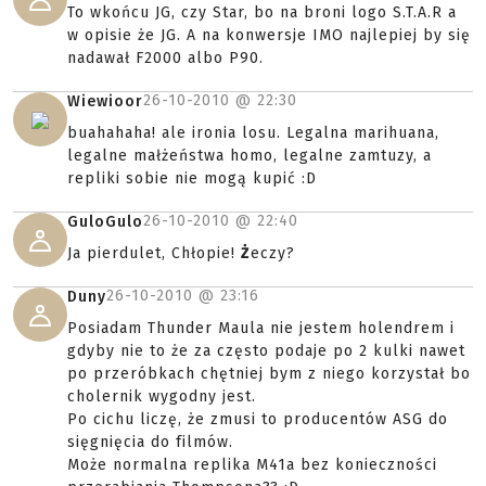
To wkońcu JG, czy Star, bo na broni logo S.T.A.R a
w opisie że JG. A na konwersje IMO najlepiej by się
nadawał F2000 albo P90.
26-10-2010 @
22:30
Wiewioor
buahahaha! ale ironia losu. Legalna marihuana,
legalne małżeństwa homo, legalne zamtuzy, a
repliki sobie nie mogą kupić :D
26-10-2010 @
22:40
GuloGulo
Ja pierdulet, Chłopie!
Ż
eczy?
26-10-2010 @
23:16
Duny
Posiadam Thunder Maula nie jestem holendrem i
gdyby nie to że za często podaje po 2 kulki nawet
po przeróbkach chętniej bym z niego korzystał bo
cholernik wygodny jest.
Po cichu liczę, że zmusi to producentów ASG do
sięgnięcia do filmów.
Może normalna replika M41a bez konieczności