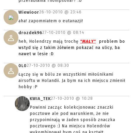
przerabiania Thompsona?? :D
26-10-2010 @
23:46
Wiewioor
aha! zapomniałem o eutanazji!
27-10-2010 @
08:14
drozdek96
heh, Holendrzy mają trochę
"MAŁY"
problem bo
wstyd się z takim żółwiem pokazać na ulicy, ba
nawet w lesie :D
27-10-2010 @
08:30
0L0
Łączę się w bólu ze wszystkimi miłośnikami
airsoftu w Holandii. Ja bym na ich miejscu zmienił
hobby :P
27-10-2010 @
10:28
KWIA_TEK
Powinni zacząc kolekcjonowac znaczki
pocztowe ale pod warunkiem, że nie
przypoiminają w żaden sposób znaczka
pocztowego :) Na miejscu Holendrów
wykombinował bym coś na kształt