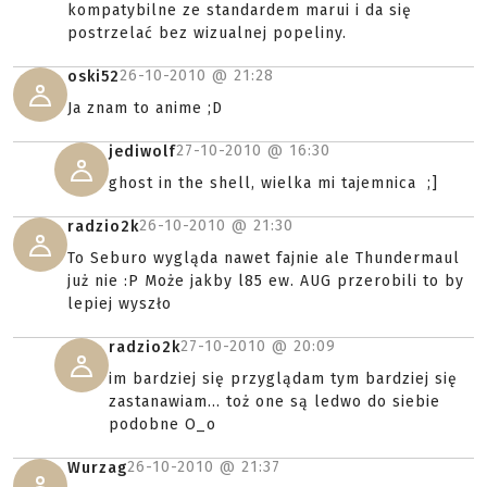
kompatybilne ze standardem marui i da się
postrzelać bez wizualnej popeliny.
26-10-2010 @
21:28
oski52
Ja znam to anime ;D
27-10-2010 @
16:30
jediwolf
ghost in the shell, wielka mi tajemnica ;]
26-10-2010 @
21:30
radzio2k
To Seburo wygląda nawet fajnie ale Thundermaul
już nie :P Może jakby l85 ew. AUG przerobili to by
lepiej wyszło
27-10-2010 @
20:09
radzio2k
im bardziej się przyglądam tym bardziej się
zastanawiam... toż one są ledwo do siebie
podobne O_o
26-10-2010 @
21:37
Wurzag