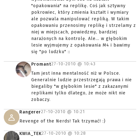
"opakowania" na replikę. Coś jak sztywny
pokrowiec, który zmienia kształt i wymiary
ale pozwala manipulować repliką. W takim
opakowaniu przenosimy replikę i strzelamy z
niej w miejscach, powiedzmy, bardziej
narażonych na kontrolę. Ale... w głębokim
lesie wyjmujemy z opakowania M4 i bawimy
się "po ludzku" ::
27-10-2010 @
10:43
Promant
Tam jest inna mentalność niż w Polsce.
Generalnie ludzie przestrzegają prawa i nie
biegaliby "w głębokim lesie" z zakazanymi
replikami tylko dlatego, że może nikt nie
zobaczy.
27-10-2010 @
10:21
Rangerer
Revenge of the Nerds! Tak trzymać! :)
27-10-2010 @
10:28
KWIA_TEK