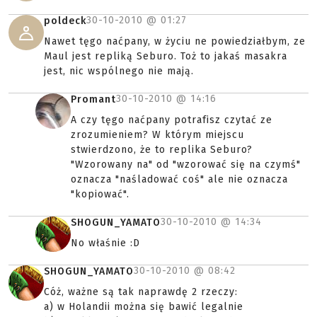
30-10-2010 @
01:27
poldeck
Nawet tęgo naćpany, w życiu ne powiedziałbym, ze
Maul jest repliką Seburo. Toż to jakaś masakra
jest, nic wspólnego nie mają.
30-10-2010 @
14:16
Promant
A czy tęgo naćpany potrafisz czytać ze
zrozumieniem? W którym miejscu
stwierdzono, że to replika Seburo?
"Wzorowany na" od "wzorować się na czymś"
oznacza "naśladować coś" ale nie oznacza
"kopiować".
30-10-2010 @
14:34
SHOGUN_YAMATO
No właśnie :D
30-10-2010 @
08:42
SHOGUN_YAMATO
Cóż, ważne są tak naprawdę 2 rzeczy:
a) w Holandii można się bawić legalnie