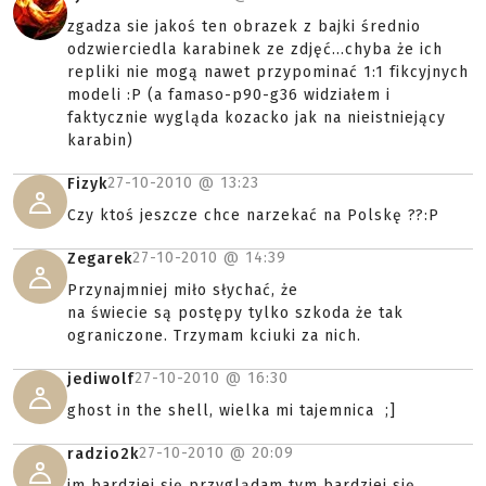
zgadza sie jakoś ten obrazek z bajki średnio
odzwierciedla karabinek ze zdjęć...chyba że ich
repliki nie mogą nawet przypominać 1:1 fikcyjnych
modeli :P (a famaso-p90-g36 widziałem i
faktycznie wygląda kozacko jak na nieistniejący
karabin)
27-10-2010 @
13:23
Fizyk
Czy ktoś jeszcze chce narzekać na Polskę ??:P
27-10-2010 @
14:39
Zegarek
Przynajmniej miło słychać, że
na świecie są postępy tylko szkoda że tak
ograniczone. Trzymam kciuki za nich.
27-10-2010 @
16:30
jediwolf
ghost in the shell, wielka mi tajemnica ;]
27-10-2010 @
20:09
radzio2k
im bardziej się przyglądam tym bardziej się