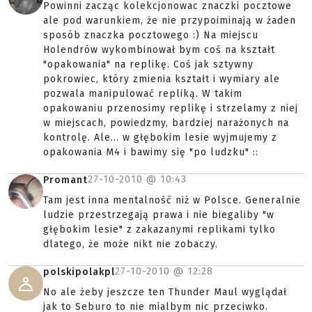
Powinni zacząc kolekcjonowac znaczki pocztowe
ale pod warunkiem, że nie przypoiminają w żaden
sposób znaczka pocztowego :) Na miejscu
Holendrów wykombinował bym coś na kształt
"opakowania" na replikę. Coś jak sztywny
pokrowiec, który zmienia kształt i wymiary ale
pozwala manipulować repliką. W takim
opakowaniu przenosimy replikę i strzelamy z niej
w miejscach, powiedzmy, bardziej narażonych na
kontrolę. Ale... w głębokim lesie wyjmujemy z
opakowania M4 i bawimy się "po ludzku" ::
27-10-2010 @
10:43
Promant
Tam jest inna mentalność niż w Polsce. Generalnie
ludzie przestrzegają prawa i nie biegaliby "w
głębokim lesie" z zakazanymi replikami tylko
dlatego, że może nikt nie zobaczy.
27-10-2010 @
12:28
polskipolakpl
No ale żeby jeszcze ten Thunder Maul wyglądał
jak to Seburo to nie mialbym nic przeciwko.