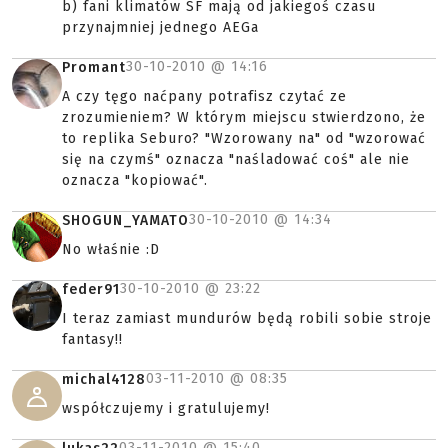
b) fani klimatów SF mają od jakiegoś czasu
przynajmniej jednego AEGa
30-10-2010 @
14:16
Promant
A czy tęgo naćpany potrafisz czytać ze
zrozumieniem? W którym miejscu stwierdzono, że
to replika Seburo? "Wzorowany na" od "wzorować
się na czymś" oznacza "naśladować coś" ale nie
oznacza "kopiować".
30-10-2010 @
14:34
SHOGUN_YAMATO
No właśnie :D
30-10-2010 @
23:22
feder91
I teraz zamiast mundurów będą robili sobie stroje
fantasy!!
03-11-2010 @
08:35
michal4128
współczujemy i gratulujemy!
03-11-2010 @
15:40