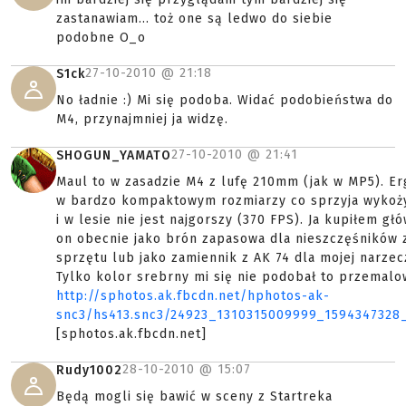
zastanawiam... toż one są ledwo do siebie
podobne O_o
27-10-2010 @
21:18
S1ck
No ładnie :) Mi się podoba. Widać podobieństwa do
M4, przynajmniej ja widzę.
27-10-2010 @
21:41
SHOGUN_YAMATO
Maul to w zasadzie M4 z lufę 210mm (jak w MP5). Er
w bardzo kompaktowym rozmiarzy co sprzyja wykoży
i w lesie nie jest najgorszy (370 FPS). Ja kupiłem gł
on obecnie jako brón zapasowa dla nieszczęśników 
sprzętu lub jako zamiennik z AK 74 dla mojej narzec
Tylko kolor srebrny mi się nie podobał to przemalo
http://sphotos.ak.fbcdn.net/hphotos-ak-
snc3/hs413.snc3/24923_1310315009999_1594347328
[sphotos.ak.fbcdn.net]
28-10-2010 @
15:07
Rudy1002
Będą mogli się bawić w sceny z Startreka