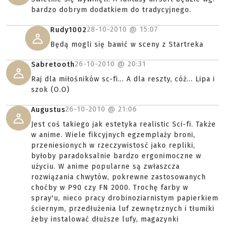
bardzo dobrym dodatkiem do tradycyjnego.
28-10-2010 @
15:07
Rudy1002
Będą mogli się bawić w sceny z Startreka
26-10-2010 @
20:31
Sabretooth
Raj dla miłośników sc-fi... A dla reszty, cóż... Lipa i
szok (O.O)
26-10-2010 @
21:06
Augustus
Jest coś takiego jak estetyka realistic Sci-fi. Także
w anime. Wiele fikcyjnych egzemplaży broni,
przeniesionych w rzeczywistosć jako repliki,
byłoby paradoksalnie bardzo ergonimoczne w
użyciu. W anime popularne są zwłaszcza
rozwiązania chwytów, pokrewne zastosowanych
choćby w P90 czy FN 2000. Trochę farby w
spray'u, nieco pracy drobinoziarnistym papierkiem
ściernym, przedłużenia luf zewnętrznych i tłumiki
żeby instalować dłuższe lufy, magazynki