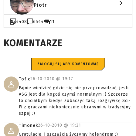
Piotr
4408
6544
11
KOMENTARZE
ZALOGUJ SIĘ ABY KOMENTOWAĆ
26-10-2010 @
19:17
Tofic
Fajnie wiedzieć gdzie się nie przeprowadzać, jesli
ASG jest dla kogoś czymś normalnym :) Szczerze
to chciałbym kiedyś zobaczyć taką rozgrywkę Sci-
Fi z graczami niekoniecznie ubranymi w tradycyjny
szpej :)
26-10-2010 @
19:21
Timonek
Gratulacje, i szczęścia życzymy holendrom :)