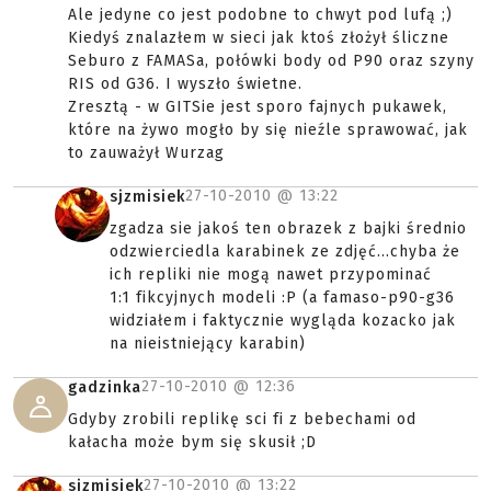
Ale jedyne co jest podobne to chwyt pod lufą ;)
Kiedyś znalazłem w sieci jak ktoś złożył śliczne
Seburo z FAMASa, połówki body od P90 oraz szyny
RIS od G36. I wyszło świetne.
Zresztą - w GITSie jest sporo fajnych pukawek,
które na żywo mogło by się nieźle sprawować, jak
to zauważył Wurzag
27-10-2010 @
13:22
sjzmisiek
zgadza sie jakoś ten obrazek z bajki średnio
odzwierciedla karabinek ze zdjęć...chyba że
ich repliki nie mogą nawet przypominać
1:1 fikcyjnych modeli :P (a famaso-p90-g36
widziałem i faktycznie wygląda kozacko jak
na nieistniejący karabin)
27-10-2010 @
12:36
gadzinka
Gdyby zrobili replikę sci fi z bebechami od
kałacha może bym się skusił ;D
27-10-2010 @
13:22
sjzmisiek