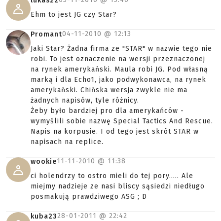
lukas22
Ehm to jest JG czy Star?
04-11-2010 @
12:13
Promant
Jaki Star? Żadna firma ze "STAR" w nazwie tego nie
robi. To jest oznaczenie na wersji przeznaczonej
na rynek amerykański. Maula robi JG. Pod własną
marką i dla Echo1, jako podwykonawca, na rynek
amerykański. Chińska wersja zwykle nie ma
żadnych napisów, tyle różnicy.
Żeby było bardziej pro dla amerykańców -
wymyślili sobie nazwę Special Tactics And Rescue.
Napis na korpusie. I od tego jest skrót STAR w
napisach na replice.
11-11-2010 @
11:38
wookie
ci holendrzy to ostro mieli do tej pory..... Ale
miejmy nadzieje ze nasi bliscy sąsiedzi niedługo
posmakują prawdziwego ASG ; D
28-01-2011 @
22:42
kuba23