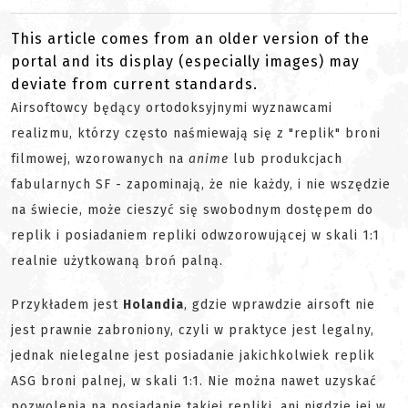
This article comes from an older version of the
portal and its display (especially images) may
deviate from current standards.
Airsoftowcy będący ortodoksyjnymi wyznawcami
realizmu, którzy często naśmiewają się z "replik" broni
filmowej, wzorowanych na
anime
lub produkcjach
fabularnych SF - zapominają, że nie każdy, i nie wszędzie
na świecie, może cieszyć się swobodnym dostępem do
replik i posiadaniem repliki odwzorowującej w skali 1:1
realnie użytkowaną broń palną.
Przykładem jest
Holandia
, gdzie wprawdzie airsoft nie
jest prawnie zabroniony, czyli w praktyce jest legalny,
jednak nielegalne jest posiadanie jakichkolwiek replik
ASG broni palnej, w skali 1:1. Nie można nawet uzyskać
pozwolenia na posiadanie takiej repliki, ani nigdzie jej w