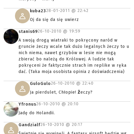
28-01-2011 @
22:42
kuba23
Oj da się da się uwierz
26-10-2010 @
19:59
stanis69
A swoją drogą wiatraki to pokręcony naród w
gruncie żeczy wcale tak dużo legalnych żeczy to u
nich niema, nawet grzybów w lesie nie mogą
zbierać bo należą do Królowej. A ludzie tak
pokręceni że faktycznie strach im replike w ręka
dać. (Taka moja osobista opinia z doświadczenia)
26-10-2010 @
22:40
GuloGulo
Ja pierdulet, Chłopie!
Ż
eczy?
26-10-2010 @
20:10
Yfronus
Jadę do Holandii.
26-10-2010 @
20:17
Gandzialf
Świetnie się wywinęli. A fantasy airsoft będzie wg.