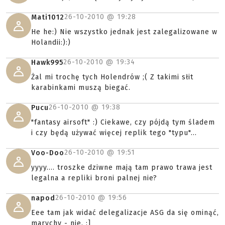
26-10-2010 @
19:28
Mati1012
He he:) Nie wszystko jednak jest zalegalizowane w
Holandii:):)
26-10-2010 @
19:34
Hawk995
Żal mi trochę tych Holendrów ;( Z takimi słit
karabinkami muszą biegać.
26-10-2010 @
19:38
Pucu
"fantasy airsoft" :) Ciekawe, czy pójdą tym śladem
i czy będą używać więcej replik tego "typu"...
26-10-2010 @
19:51
Voo-Doo
yyyy.... troszke dziwne mają tam prawo trawa jest
legalna a repliki broni palnej nie?
26-10-2010 @
19:56
napod
Eee tam jak widać delegalizacje ASG da się ominąć,
marychy - nie. :]