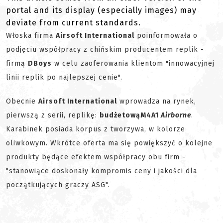
portal and its display (especially images) may
deviate from current standards.
Włoska firma
Airsoft International
poinformowała o
podjęciu współpracy z chińskim producentem replik -
firmą
DBoys
w celu zaoferowania klientom "innowacyjnej
linii replik po najlepszej cenie".
Obecnie
Airsoft International
wprowadza na rynek,
pierwszą z serii, replikę:
budżetową
M4A1
Airborne
.
Karabinek posiada korpus z tworzywa, w kolorze
oliwkowym. Wkrótce oferta ma się powiększyć o kolejne
produkty będące efektem współpracy obu firm -
"stanowiące doskonały kompromis ceny i jakości dla
początkujących graczy ASG".