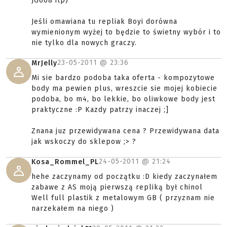
JG608 itp)
Jeśli omawiana tu repliak Boyi dorówna
wymienionym wyżej to będzie to świetny wybór i to
nie tylko dla nowych graczy.
23-05-2011 @
23:36
MrJelly
Mi sie bardzo podoba taka oferta - kompozytowe
body ma pewien plus, wreszcie sie mojej kobiecie
podoba, bo m4, bo lekkie, bo oliwkowe body jest
praktyczne :P Kazdy patrzy inaczej ;]
Znana juz przewidywana cena ? Przewidywana data
jak wskoczy do sklepow ;> ?
24-05-2011 @
21:24
Kosa_Rommel_PL
hehe zaczynamy od początku :D kiedy zaczynałem
zabawe z AS moją pierwszą repliką był chinol
Well full plastik z metalowym GB ( przyznam nie
narzekałem na niego )