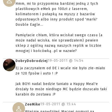
Hmm, mi to przypomina bardziej jedną z tych
plastikowych eMek po 100zł z laserem,
kolimatorem i pułapką na myszy z bazarów
odpustowych albo inny produkt spod 'marki'
Double Eagle...
Pamiętacie chłam, która wciskał swego czasu (a
może nadal wciska, nie sprawdzałem) pewien
sklep z ogólną nazwą naszych replik w liczbie
mnogiej i końcówką .pl w nazwie?
19-05-2011 @
14:54
DobryDobrodziej
Ej ja zaczynałem od DE i wcale nie było złe-miało
ze 120 fpsów i auto ! :P
Jak BOYi nadal bedzie taniało a Happy Meal'e
drożały to może niedługo MC będzie dozucało taki
karabin do zestawu :P
19-05-2011 @
15:44
ZeeMike
Właśnie napędziłeś Macowi pomysł na