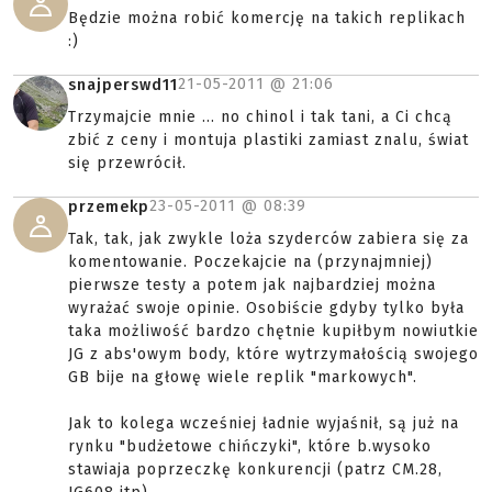
Będzie można robić komercję na takich replikach
:)
21-05-2011 @
21:06
snajperswd11
Trzymajcie mnie ... no chinol i tak tani, a Ci chcą
zbić z ceny i montuja plastiki zamiast znalu, świat
się przewrócił.
23-05-2011 @
08:39
przemekp
Tak, tak, jak zwykle loża szyderców zabiera się za
komentowanie. Poczekajcie na (przynajmniej)
pierwsze testy a potem jak najbardziej można
wyrażać swoje opinie. Osobiście gdyby tylko była
taka możliwość bardzo chętnie kupiłbym nowiutkie
JG z abs'owym body, które wytrzymałością swojego
GB bije na głowę wiele replik "markowych".
Jak to kolega wcześniej ładnie wyjaśnił, są już na
rynku "budżetowe chińczyki", które b.wysoko
stawiaja poprzeczkę konkurencji (patrz CM.28,