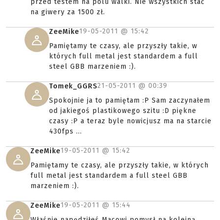
przed testem na polu walki. Nie wszystkich stać
na giwery za 1500 zł.
19-05-2011 @
15:42
ZeeMike
Pamiętamy te czasy, ale przyszły takie, w
których full metal jest standardem a full
steel GBB marzeniem :).
21-05-2011 @
00:39
Tomek_GGRS
Spokojnie ja to pamiętam :P Sam zaczynałem
od jakiegoś plastikowego szitu :D piękne
czasy :P a teraz byle nowicjusz ma na starcie
430fps ...
19-05-2011 @
15:42
ZeeMike
Pamiętamy te czasy, ale przyszły takie, w których
full metal jest standardem a full steel GBB
marzeniem :).
19-05-2011 @
15:44
ZeeMike
Właśnie napędziłeś Macowi pomysł na kolejną