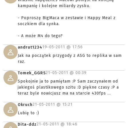
kampanię i kolejne miliardy zysku.
- Poproszę BigMaca w zestawie i Happy Meal z
soczkiem dla synka.
- A może M4 do tego?
19-05-2011 @
17:56
andrut1234
Jak na początek przygody z ASG to replika w sam
raz.
21-05-2011 @
00:39
Tomek_GGRS
Spokojnie ja to pamiętam :P Sam zaczynałem od
jakiegoś plastikowego szitu :D piękne czasy :P a
teraz byle nowicjusz ma na starcie 430fps ...
21-05-2011 @
15:21
Okruch
Lubię to :)
21-05-2011 @
18:46
Dita-ddz