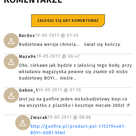
ZALOGUJ SIĘ ABY KOMENTOWAĆ
19-05-2011 @
01:40
Bardos
Budżetowa wersja chinola... świat się kończy.
19-05-2011 @
06:42
Maza94
Oho, ciekawe jak będzie z jakością tego body, przy
wkładaniu magazynka pewnie się złamie xD nisko
budżetowy BOYI... nieźle...
19-05-2011 @
07:10
Gekon_1
Jest już na gunfire jeden niskobudżetowy boyi co
ma wszystko z plastiku i kosztuje niecałe 300zł :P
19-05-2011 @
08:06
Zmorak
http://gunfire.pl/product-pol-1152194401-
BOYI-6081.html