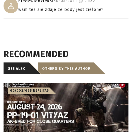
30-05-2011 @
21:32
niedzwiedziek51
wam tez sie zdaje ze body jest zielone?
RECOMMENDED
SEE ALSO
OTHERS BY THIS AUTHOR
GG/CO2/GBB REPLICAS