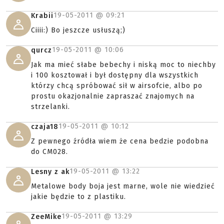
19-05-2011 @
09:21
Krabii
Ciiii:) Bo jeszcze usłuszą;)
19-05-2011 @
10:06
qurcz
Jak ma mieć słabe bebechy i niską moc to niechby
i 100 kosztował i był dostępny dla wszystkich
którzy chcą spróbować sił w airsofcie, albo po
prostu okazjonalnie zapraszać znajomych na
strzelanki.
19-05-2011 @
10:12
czaja18
Z pewnego źródła wiem że cena bedzie podobna
do CM028.
19-05-2011 @
13:22
Lesny z ak
Metalowe body boja jest marne, wole nie wiedzieć
jakie będzie to z plastiku.
19-05-2011 @
13:29
ZeeMike