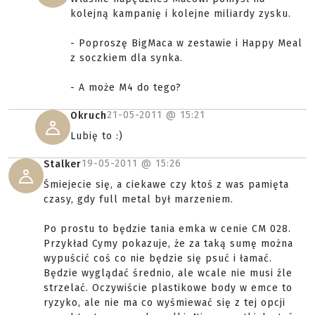
kolejną kampanię i kolejne miliardy zysku.
- Poproszę BigMaca w zestawie i Happy Meal
z soczkiem dla synka.
- A może M4 do tego?
21-05-2011 @
15:21
Okruch
Lubię to :)
19-05-2011 @
15:26
Stalker
Śmiejecie się, a ciekawe czy ktoś z was pamięta
czasy, gdy full metal był marzeniem.
Po prostu to będzie tania emka w cenie CM 028.
Przykład Cymy pokazuje, że za taką sumę można
wypuścić coś co nie będzie się psuć i łamać.
Będzie wyglądać średnio, ale wcale nie musi źle
strzelać. Oczywiście plastikowe body w emce to
ryzyko, ale nie ma co wyśmiewać się z tej opcji