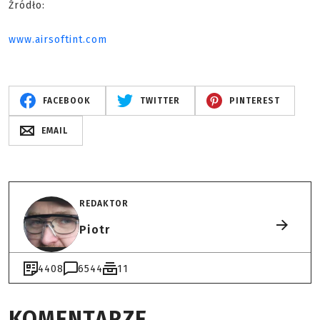
Źródło:
www.airsoftint.com
FACEBOOK
TWITTER
PINTEREST
EMAIL
REDAKTOR
Piotr
4408
6544
11
KOMENTARZE