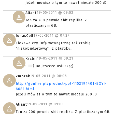
Jeżeli mówisz o tym to nawet niecałe 200 :D
19-05-2011 @
09:03
Aliant
Ten za 200 pewnie shit replika. Z
plasticzanym GB.
19-05-2011 @
07:27
JonasCell
Ciekawe czy lufę wewnętrzną też zrobią
"niskobudżetową".. z plastiku..
19-05-2011 @
09:21
Krabii
Ciiii:) Bo jeszcze usłuszą;)
19-05-2011 @
08:06
Zmorak
http://gunfire.pl/product-pol-1152194401-BOYI-
6081.html
Jeżeli mówisz o tym to nawet niecałe 200 :D
19-05-2011 @
09:03
Aliant
Ten za 200 pewnie shit replika. Z plasticzanym GB.