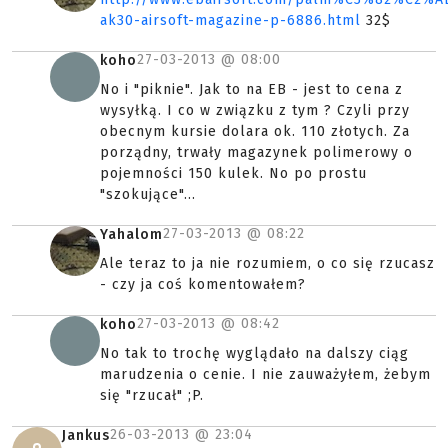
ak30-airsoft-magazine-p-6886.html
32$
27-03-2013 @
08:00
koho
No i "piknie". Jak to na EB - jest to cena z
wysyłką. I co w związku z tym ? Czyli przy
obecnym kursie dolara ok. 110 złotych. Za
porządny, trwały magazynek polimerowy o
pojemności 150 kulek. No po prostu
"szokujące"...
27-03-2013 @
08:22
Yahalom
Ale teraz to ja nie rozumiem, o co się rzucasz
- czy ja coś komentowałem?
27-03-2013 @
08:42
koho
No tak to trochę wyglądało na dalszy ciąg
marudzenia o cenie. I nie zauważyłem, żebym
się "rzucał" ;P.
26-03-2013 @
23:04
Jankus