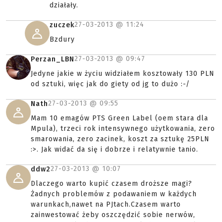
działały.
27-03-2013 @
11:24
zuczek
Bzdury
27-03-2013 @
09:47
Perzan_LBN
Jedyne jakie w życiu widziałem kosztowały 130 PLN
od sztuki, więc jak do giety od jg to dużo :-/
27-03-2013 @
09:55
Nath
Mam 10 emagów PTS Green Label (oem stara dla
Mpula), trzeci rok intensywnego użytkowania, zero
smarowania, zero zacinek, koszt za sztukę 25PLN
:>. Jak widać da się i dobrze i relatywnie tanio.
27-03-2013 @
10:07
ddw2
Dlaczego warto kupić czasem droższe magi?
Żadnych problemów z podawaniem w każdych
warunkach,nawet na PJtach.Czasem warto
zainwestować żeby oszczędzić sobie nerwów,