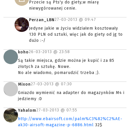
Przecie są Pts'y do giety,w miarę
niewygórowanej cenie.
27-03-2013 @
09:47
Perzan_LBN
Jedyne jakie w życiu widziałem kosztowały
130 PLN od sztuki, więc jak do giety od jg to
dużo :-/
26-03-2013 @
23:58
koho
Są takie miejsca, gdzie można je kupić i za 85
złotych za sztukę. Nowe.
No ale wiadomo, pomarudzić trzeba ;).
27-03-2013 @
07:30
Mixon
Gniazdo wymienić na adapter do magazynków M4 i
jedziemy :D
27-03-2013 @
07:55
Yahalom
http://www.ebairsoft.com/palm%C3%82%C2%AE-
ak30-airsoft-magazine-p-6886.html
32$