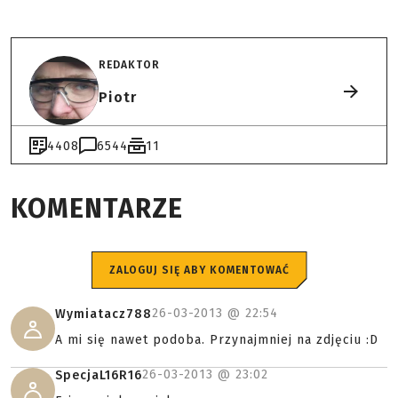
REDAKTOR
Piotr
4408
6544
11
KOMENTARZE
ZALOGUJ SIĘ ABY KOMENTOWAĆ
26-03-2013 @
22:54
Wymiatacz788
A mi się nawet podoba. Przynajmniej na zdjęciu :D
26-03-2013 @
23:02
SpecjaL16R16