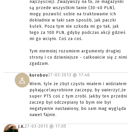
najczęściej). Zważywszy na to, że magazynki
są przede wszystkim tanie (30-40 PLN),
mogę pozwolić sobie na traktowanie ich
dokładnie w taki sam sposób, jak paczki
kulek. Poza tym nie szkoda mi go tak, jak
tego za 100 PLN, gdyby podczas akcji gdzieś
mi go wcięło. Coś za coś.
Tym niemniej rozumiem argumenty drugiej
strony i co dziwniejsze - całkowicie się z nimi
zgadzam.
27-03-2013 @
17:46
korobov
Wiem, tyle że zbyt często miałem i widziałem
pękające\wyrobione zaczepy, by uwierzyć,że
super PTS coś z tym zrobi. Jakby ten przedni
zaczep był odczepiany to bym nie był
negatywnie nastawiony, bo sam mag wygląda
nawet fajnie.
27-03-2013 @
17:05
J.K.