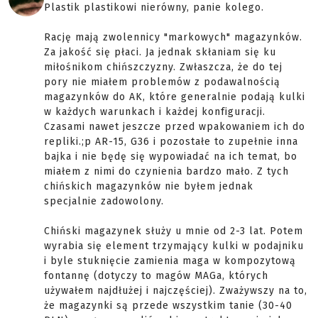
Plastik plastikowi nierówny, panie kolego.
Rację mają zwolennicy "markowych" magazynków.
Za jakość się płaci. Ja jednak skłaniam się ku
miłośnikom chińszczyzny. Zwłaszcza, że do tej
pory nie miałem problemów z podawalnością
magazynków do AK, które generalnie podają kulki
w każdych warunkach i każdej konfiguracji.
Czasami nawet jeszcze przed wpakowaniem ich do
repliki.;p AR-15, G36 i pozostałe to zupełnie inna
bajka i nie będę się wypowiadać na ich temat, bo
miałem z nimi do czynienia bardzo mało. Z tych
chińskich magazynków nie byłem jednak
specjalnie zadowolony.
Chiński magazynek służy u mnie od 2-3 lat. Potem
wyrabia się element trzymający kulki w podajniku
i byle stuknięcie zamienia maga w kompozytową
fontannę (dotyczy to magów MAGa, których
używałem najdłużej i najczęściej). Zważywszy na to,
że magazynki są przede wszystkim tanie (30-40