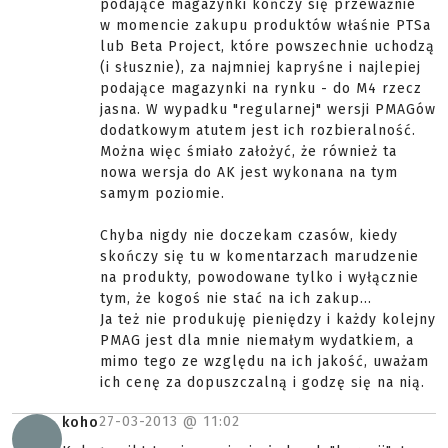
podające magazynki kończy się przeważnie
w momencie zakupu produktów właśnie PTSa
lub Beta Project, które powszechnie uchodzą
(i słusznie), za najmniej kapryśne i najlepiej
podające magazynki na rynku - do M4 rzecz
jasna. W wypadku "regularnej" wersji PMAGów
dodatkowym atutem jest ich rozbieralność.
Można więc śmiało założyć, że również ta
nowa wersja do AK jest wykonana na tym
samym poziomie.
Chyba nigdy nie doczekam czasów, kiedy
skończy się tu w komentarzach marudzenie
na produkty, powodowane tylko i wyłącznie
tym, że kogoś nie stać na ich zakup...
Ja też nie produkuję pieniędzy i każdy kolejny
PMAG jest dla mnie niemałym wydatkiem, a
mimo tego ze względu na ich jakość, uważam
ich cenę za dopuszczalną i godzę się na nią.
27-03-2013 @
11:02
koho