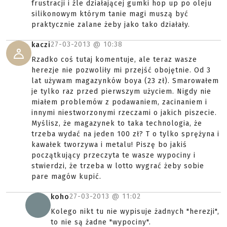
frustracji i źle działającej gumki hop up po oleju
silikonowym którym tanie magi muszą być
praktycznie zalane żeby jako tako działały.
27-03-2013 @
10:38
kaczi
Rzadko coś tutaj komentuje, ale teraz wasze
herezje nie pozwoliły mi przejść obojętnie. Od 3
lat używam magazynków boya (23 zł). Smarowałem
je tylko raz przed pierwszym użyciem. Nigdy nie
miałem problemów z podawaniem, zacinaniem i
innymi niestworzonymi rzeczami o jakich piszecie.
Myślisz, że magazynek to taka technologia, że
trzeba wydać na jeden 100 zł? T o tylko sprężyna i
kawałek tworzywa i metalu! Piszę bo jakiś
początkujący przeczyta te wasze wypociny i
stwierdzi, że trzeba w lotto wygrać żeby sobie
pare magów kupić.
27-03-2013 @
11:02
koho
Kolego nikt tu nie wypisuje żadnych "herezji",
to nie są żadne "wypociny".