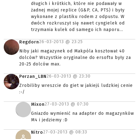
długich i krótkich, które nie podawały w
żadnej mojej replice (G&P, CA, PTS) i były
wykonane z plastiku rodem z odpustu. W
dwóch rozkruszył się nawet cyngielek od
trzymania kulek od samego ich naporu...
26-03-2013 @
23:25
Regdorn
Niby jaki magazynek od Makpóla kosztował 40
dolców? Wszystkie oryginalne do ersoftu były za
20-25 dolców max.
26-03-2013 @
23:30
Perzan_LBN
Zrobiliby wreszcie do giet w jakiejś ludzkiej cenie
:-/
27-03-2013 @
07:30
Mixon
Gniazdo wymienić na adapter do magazynków
M4 i jedziemy :D
27-03-2013 @
08:33
Nitro