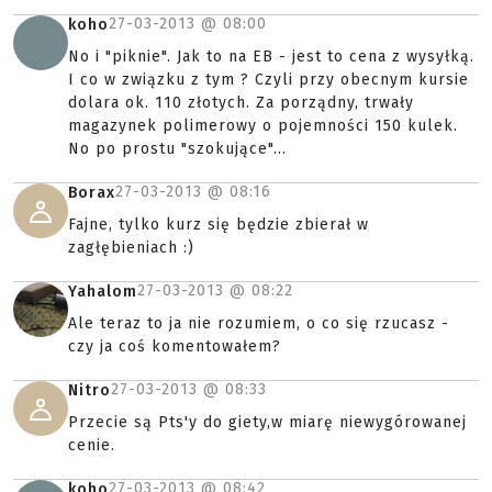
27-03-2013 @
08:00
koho
No i "piknie". Jak to na EB - jest to cena z wysyłką.
I co w związku z tym ? Czyli przy obecnym kursie
dolara ok. 110 złotych. Za porządny, trwały
magazynek polimerowy o pojemności 150 kulek.
No po prostu "szokujące"...
27-03-2013 @
08:16
Borax
Fajne, tylko kurz się będzie zbierał w
zagłębieniach :)
27-03-2013 @
08:22
Yahalom
Ale teraz to ja nie rozumiem, o co się rzucasz -
czy ja coś komentowałem?
27-03-2013 @
08:33
Nitro
Przecie są Pts'y do giety,w miarę niewygórowanej
cenie.
27-03-2013 @
08:42
koho