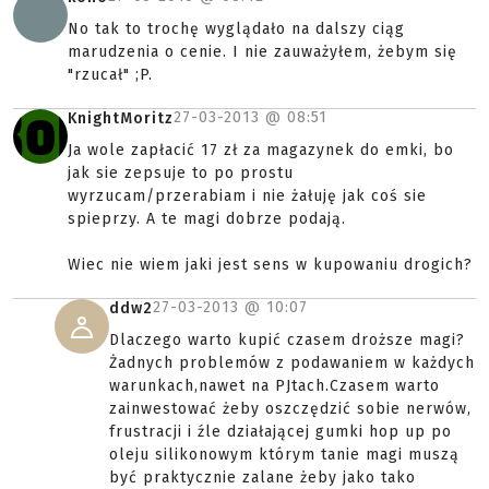
No tak to trochę wyglądało na dalszy ciąg
marudzenia o cenie. I nie zauważyłem, żebym się
"rzucał" ;P.
27-03-2013 @
08:51
KnightMoritz
Ja wole zapłacić 17 zł za magazynek do emki, bo
jak sie zepsuje to po prostu
wyrzucam/przerabiam i nie żałuję jak coś sie
spieprzy. A te magi dobrze podają.
Wiec nie wiem jaki jest sens w kupowaniu drogich?
27-03-2013 @
10:07
ddw2
Dlaczego warto kupić czasem droższe magi?
Żadnych problemów z podawaniem w każdych
warunkach,nawet na PJtach.Czasem warto
zainwestować żeby oszczędzić sobie nerwów,
frustracji i źle działającej gumki hop up po
oleju silikonowym którym tanie magi muszą
być praktycznie zalane żeby jako tako