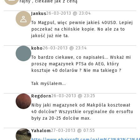
Fajny , ciekawe jak z ceną
26-03-2013 @
23:04
Jankus
To Magpul, więc pewnie jakieś 40USD. Lepiej
poczekać na chińskie kopie. No ale za to
jakość już nie ta.
26-03-2013 @
23:14
koho
To bardzo ciekawe, co napisałeś... Wskaż mi
proszę magazynek PTSa do AEG, który
kosztuje 40 dolarów ? Nie ma takiego ?
Tak myślałem...
26-03-2013 @
23:25
Regdorn
Niby jaki magazynek od Makpóla kosztował
40 dolców? Wszystkie oryginalne do ersoftu
były za 20-25 dolców max.
27-03-2013 @
07:55
Yahalom
http://www.ebairsoft.com/palm%C3%82%C2%A