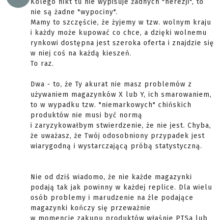
Kolego nikt tu nie wypisuje żadnych "herezji", to
nie są żadne "wypociny".
Mamy to szczęście, że żyjemy w tzw. wolnym kraju
i każdy może kupować co chce, a dzięki wolnemu
rynkowi dostępna jest szeroka oferta i znajdzie się
w niej coś na każdą kieszeń.
To raz.
Dwa - to, że Ty akurat nie masz problemów z
używaniem magazynków X lub Y, ich smarowaniem,
to w wypadku tzw. "niemarkowych" chińskich
produktów nie musi być normą
i zaryzykowałbym stwierdzenie, że nie jest. Chyba,
że uważasz, że Twój odosobniony przypadek jest
wiarygodną i wystarczającą próbą statystyczną.
Nie od dziś wiadomo, że nie każde magazynki
podają tak jak powinny w każdej replice. Dla wielu
osób problemy i marudzenie na źle podające
magazynki kończy się przeważnie
w momencie zakupu produktów właśnie PTSa lub