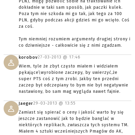
PLN), mogę pozwolić sobie na traktowanie ich
dokładnie w taki sam sposób, jak paczki kulek.
Poza tym nie szkoda mi go tak, jak tego za 100
PLN, gdyby podczas akcji gdzieś mi go wcięło. Coś
za coś.
Tym niemniej rozumiem argumenty drugiej strony i
co dziwniejsze - całkowicie się z nimi zgadzam.
27-03-2013 @
17:46
korobov
Wiem, tyle że zbyt często miałem i widziałem
pękające\wyrobione zaczepy, by uwierzyć,że
super PTS coś z tym zrobi. Jakby ten przedni
zaczep był odczepiany to bym nie był negatywnie
nastawiony, bo sam mag wygląda nawet fajnie.
29-03-2013 @
13:55
Jaeger
Zamiast się spierać o ceny i jakość warto by się
jeszcze zastanowić jak to będzie banglać w
niektórych replikach, zwłaszcza tych systemu TM.
Miałem 4 sztuki wcześniejszych Pmagów do AK,