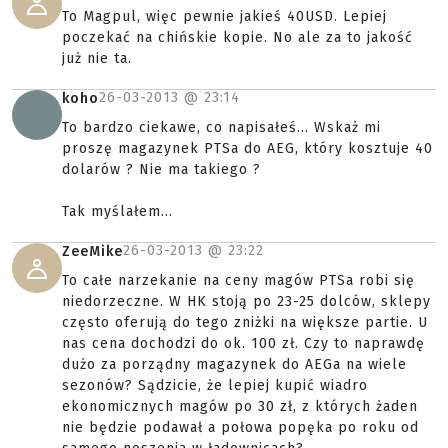
To Magpul, więc pewnie jakieś 40USD. Lepiej
poczekać na chińskie kopie. No ale za to jakość
już nie ta.
26-03-2013 @
23:14
koho
To bardzo ciekawe, co napisałeś... Wskaż mi
proszę magazynek PTSa do AEG, który kosztuje 40
dolarów ? Nie ma takiego ?
Tak myślałem...
26-03-2013 @
23:22
ZeeMike
To całe narzekanie na ceny magów PTSa robi się
niedorzeczne. W HK stoją po 23-25 dolców, sklepy
często oferują do tego zniżki na większe partie. U
nas cena dochodzi do ok. 100 zł. Czy to naprawdę
dużo za porządny magazynek do AEGa na wiele
sezonów? Sądzicie, że lepiej kupić wiadro
ekonomicznych magów po 30 zł, z których żaden
nie będzie podawał a połowa popęka po roku od