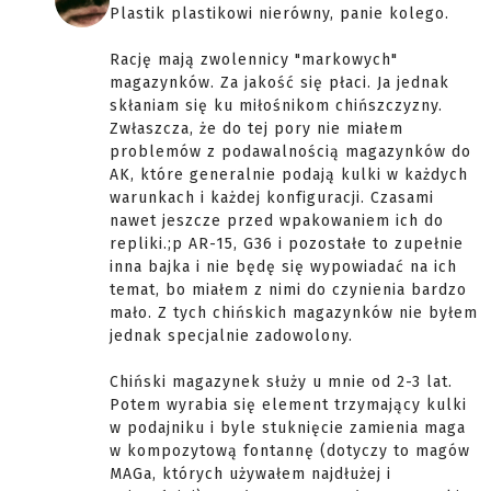
Plastik plastikowi nierówny, panie kolego.
Rację mają zwolennicy "markowych"
magazynków. Za jakość się płaci. Ja jednak
skłaniam się ku miłośnikom chińszczyzny.
Zwłaszcza, że do tej pory nie miałem
problemów z podawalnością magazynków do
AK, które generalnie podają kulki w każdych
warunkach i każdej konfiguracji. Czasami
nawet jeszcze przed wpakowaniem ich do
repliki.;p AR-15, G36 i pozostałe to zupełnie
inna bajka i nie będę się wypowiadać na ich
temat, bo miałem z nimi do czynienia bardzo
mało. Z tych chińskich magazynków nie byłem
jednak specjalnie zadowolony.
Chiński magazynek służy u mnie od 2-3 lat.
Potem wyrabia się element trzymający kulki
w podajniku i byle stuknięcie zamienia maga
w kompozytową fontannę (dotyczy to magów
MAGa, których używałem najdłużej i