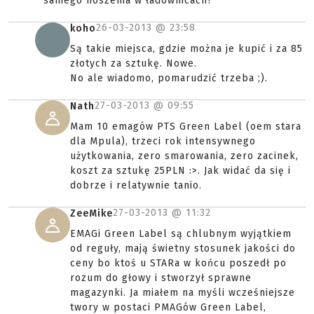
samego noszenia w ładownicach?
26-03-2013 @
23:58
koho
Są takie miejsca, gdzie można je kupić i za 85
złotych za sztukę. Nowe.
No ale wiadomo, pomarudzić trzeba ;).
27-03-2013 @
09:55
Nath
Mam 10 emagów PTS Green Label (oem stara
dla Mpula), trzeci rok intensywnego
użytkowania, zero smarowania, zero zacinek,
koszt za sztukę 25PLN :>. Jak widać da się i
dobrze i relatywnie tanio.
27-03-2013 @
11:32
ZeeMike
EMAGi Green Label są chlubnym wyjątkiem
od reguły, mają świetny stosunek jakości do
ceny bo ktoś u STARa w końcu poszedł po
rozum do głowy i stworzył sprawne
magazynki. Ja miałem na myśli wcześniejsze
twory w postaci PMAGów Green Label,