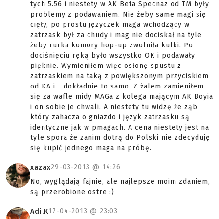
tych 5.56 i niestety w AK Beta Specnaz od TM były
problemy z podawaniem. Nie żeby same magi się
cięły, po prostu języczek maga wchodzący w
zatrzask był za chudy i mag nie dociskał na tyle
żeby rurka komory hop-up zwolniła kulki. Po
dociśnięciu ręką było wszystko OK i podawały
pięknie. Wymieniłem więc osłonę spustu z
zatrzaskiem na taką z powiększonym przyciskiem
od KA i... dokładnie to samo. Z żalem zamieniłem
się za wafle midy MAGa z kolega mającym AK Boyia
i on sobie je chwali. A niestety tu widzę że ząb
który zahacza o gniazdo i język zatrzasku są
identyczne jak w pmagach. A cena niestety jest na
tyle spora że zanim dotrą do Polski nie zdecyduję
się kupić jednego maga na próbę.
29-03-2013 @
14:26
xazax
No, wyglądają fajnie, ale najlepsze moim zdaniem,
są przerobione ostre :)
17-04-2013 @
23:03
Adi.K