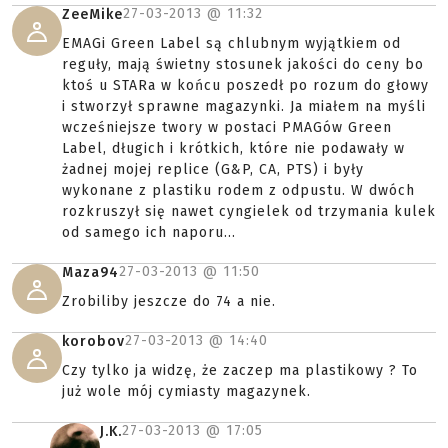
27-03-2013 @
11:32
ZeeMike
EMAGi Green Label są chlubnym wyjątkiem od
reguły, mają świetny stosunek jakości do ceny bo
ktoś u STARa w końcu poszedł po rozum do głowy
i stworzył sprawne magazynki. Ja miałem na myśli
wcześniejsze twory w postaci PMAGów Green
Label, długich i krótkich, które nie podawały w
żadnej mojej replice (G&P, CA, PTS) i były
wykonane z plastiku rodem z odpustu. W dwóch
rozkruszył się nawet cyngielek od trzymania kulek
od samego ich naporu...
27-03-2013 @
11:50
Maza94
Zrobiliby jeszcze do 74 a nie.
27-03-2013 @
14:40
korobov
Czy tylko ja widzę, że zaczep ma plastikowy ? To
już wole mój cymiasty magazynek.
27-03-2013 @
17:05
J.K.