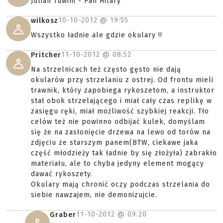
Julian Tuwim - Pan Hilary
10-10-2012 @
19:55
wilkosz
Wszystko ładnie ale gdzie okulary !!
11-10-2012 @
08:52
Pritcher
Na strzelnicach też często gęsto nie dają
okularów przy strzelaniu z ostrej. Od frontu mieli
trawnik, który zapobiega rykoszetom, a instruktor
stał obok strzelającego i miał cały czas replikę w
zasięgu ręki, miał możliwość szybkiej reakcji. Tło
celów też nie powinno odbijać kulek, domyślam
się że na zasłonięcie drzewa na lewo od torów na
zdjęciu ze starszym panem(BTW, ciekawe jaka
część młodzieży tak ładnie by się złożyła) zabrakło
materiału, ale to chyba jedyny element mogący
dawać rykoszety.
Okulary mają chronić oczy podczas strzelania do
siebie nawzajem, nie demonizujcie.
11-10-2012 @
09:20
Graber