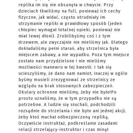
replika im się nie obsunęła w chwycie. Przy
dzieciach tkwiliśmy na full, ponieważ ich cechy
fizyczne, jak widać, często utrudniały im
utrzymanie repliki w prawidłowy sposób (jeden
chłopiec wymagał totalnej opieki, ponieważ nie
miał lewej dłoni). Zrobilibyśmy coś i z tym
drzewem, ale zwyczajnie nie mieliśmy jak. Dlatego
dokładaliśmy pełni starań, aby strzelnica była
miejscem zabawy, a nie wypadku. Poza tym miejsce
zostało nam przydzielone i nie mieliśmy
możliwości manewru w tej kwestii. I tak się
ucieszyliśmy, że dano nam namiot, inaczej w ogóle
byśmy musieli zrezygnować ze strzelnicy ze
względu na brak stosownych zabezpieczeń.
Okulary ochronne mieliśmy, żeby nie było!Po
prostu uznaliśmy, że w tym przypadku nie są
potrzebne. A ludzie się słuchali, podchodzili
rozsądnie do strzelania i nie było ani jednej akcji,
żeby ktoś machał odbezpieczoną repliką.
Oczywiście instruktaż, podkreślanie zasadami
relacji strzelający-instruktor i czas minął