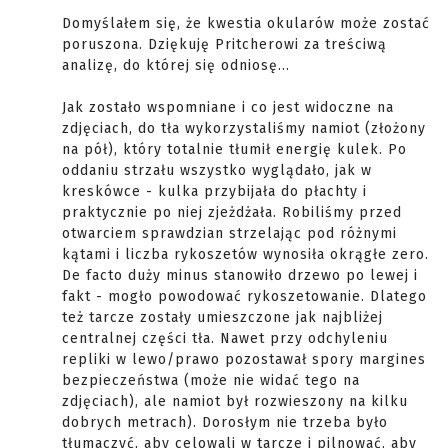
Domyślałem się, że kwestia okularów może zostać
poruszona. Dziękuję Pritcherowi za treściwą
analizę, do której się odniosę...
Jak zostało wspomniane i co jest widoczne na
zdjęciach, do tła wykorzystaliśmy namiot (złożony
na pół), który totalnie tłumił energię kulek. Po
oddaniu strzału wszystko wyglądało, jak w
kreskówce - kulka przybijała do płachty i
praktycznie po niej zjeżdżała. Robiliśmy przed
otwarciem sprawdzian strzelając pod różnymi
kątami i liczba rykoszetów wynosiła okrągłe zero.
De facto duży minus stanowiło drzewo po lewej i
fakt - mogło powodować rykoszetowanie. Dlatego
też tarcze zostały umieszczone jak najbliżej
centralnej części tła. Nawet przy odchyleniu
repliki w lewo/prawo pozostawał spory margines
bezpieczeństwa (może nie widać tego na
zdjęciach), ale namiot był rozwieszony na kilku
dobrych metrach). Dorosłym nie trzeba było
tłumaczyć, aby celowali w tarcze i pilnować, aby