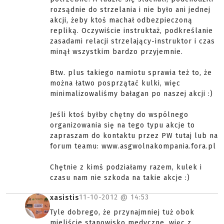
rozsądnie do strzelania i nie było ani jednej
akcji, żeby ktoś machał odbezpieczoną
repliką. Oczywiście instruktaż, podkreślanie
zasadami relacji strzelający-instruktor i czas
minął wszystkim bardzo przyjemnie.
Btw. plus takiego namiotu sprawia też to, że
można łatwo posprzątać kulki, więc
minimalizowaliśmy bałagan po naszej akcji :)
Jeśli ktoś byłby chętny do wspólnego
organizowania się na tego typu akcje to
zapraszam do kontaktu przez PW tutaj lub na
forum teamu: www.asgwolnakompania.fora.pl
Chętnie z kimś podziałamy razem, kulek i
czasu nam nie szkoda na takie akcje :)
11-10-2012 @
14:53
xasistis
Tyle dobrego, że przynajmniej tuż obok
mieliście stanowisko medyczne, więc z