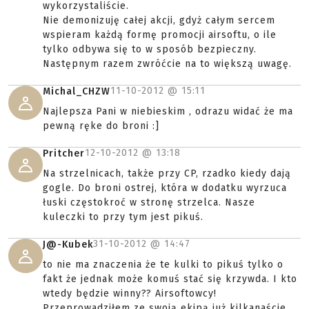
wykorzystaliście.
Nie demonizuję całej akcji, gdyż całym sercem
wspieram każdą formę promocji airsoftu, o ile
tylko odbywa się to w sposób bezpieczny.
Następnym razem zwróćcie na to większą uwagę.
11-10-2012 @
15:11
Michal_CHZW
Najlepsza Pani w niebieskim , odrazu widać że ma
pewną ręke do broni :]
12-10-2012 @
13:18
Pritcher
Na strzelnicach, także przy CP, rzadko kiedy dają
gogle. Do broni ostrej, która w dodatku wyrzuca
łuski częstokroć w stronę strzelca. Nasze
kuleczki to przy tym jest pikuś.
31-10-2012 @
14:47
J@-Kubek
to nie ma znaczenia że te kulki to pikuś tylko o
fakt że jednak może komuś stać się krzywda. I kto
wtedy będzie winny?? Airsoftowcy!
Przeprowadziłem ze swoją ekipą już kilkanaście