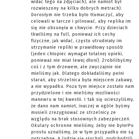
widać tego na zdjęciach), ale namiot był
rozwieszony na kilku dobrych metrach).
Dorosłym nie trzeba było tłumaczyć, aby
celowali w tarcze i pilnować, aby replika im
się nie obsunęła w chwycie. Przy dzieciach
tkwiliśmy na full, ponieważ ich cechy
fizyczne, jak widać, często utrudniały im
utrzymanie repliki w prawidłowy sposób
(jeden chłopiec wymagał totalnej opieki,
ponieważ nie miał lewej dłoni). Zrobilibyśmy
coś i z tym drzewem, ale zwyczajnie nie
mieliśmy jak. Dlatego dokładaliśmy pełni
starań, aby strzelnica była miejscem zabawy,
a nie wypadku. Poza tym miejsce zostało nam
przydzielone i nie mieliśmy możliwości
manewru w tej kwestii. I tak się ucieszyliśmy,
że dano nam namiot, inaczej w ogóle byśmy
musieli zrezygnować ze strzelnicy ze
względu na brak stosownych zabezpieczeń.
Okulary ochronne mieliśmy, żeby nie było!Po
prostu uznaliśmy, że w tym przypadku nie są
potrzebne. A ludzie się słuchali, podchodzili