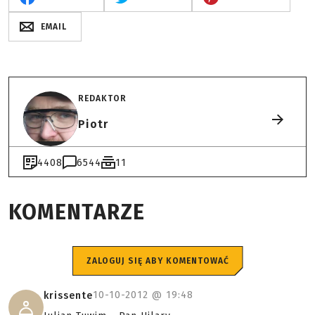
EMAIL
REDAKTOR
Piotr
4408
6544
11
KOMENTARZE
ZALOGUJ SIĘ ABY KOMENTOWAĆ
10-10-2012 @
19:48
krissente