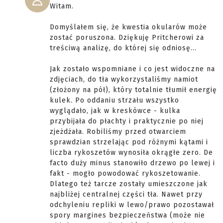
Witam.
Domyślałem się, że kwestia okularów może
zostać poruszona. Dziękuję Pritcherowi za
treściwą analizę, do której się odniosę...
Jak zostało wspomniane i co jest widoczne na
zdjęciach, do tła wykorzystaliśmy namiot
(złożony na pół), który totalnie tłumił energię
kulek. Po oddaniu strzału wszystko
wyglądało, jak w kreskówce - kulka
przybijała do płachty i praktycznie po niej
zjeżdżała. Robiliśmy przed otwarciem
sprawdzian strzelając pod różnymi kątami i
liczba rykoszetów wynosiła okrągłe zero. De
facto duży minus stanowiło drzewo po lewej i
fakt - mogło powodować rykoszetowanie.
Dlatego też tarcze zostały umieszczone jak
najbliżej centralnej części tła. Nawet przy
odchyleniu repliki w lewo/prawo pozostawał
spory margines bezpieczeństwa (może nie