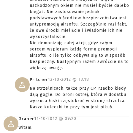
uszkodzonym okiem nie musielibyście daleko
biegać. Nie zastosowanie jednak
podstawowych środków bezpieczeństwa jest
antypromocją airsoftu. Szczególnie razi fakt,
że owe środki mieliście i świadomie ich nie
wykorzystaliście.
Nie demonizuję całej akcji, gdyż całym
sercem wspieram każdą formę promocji
airsoftu, o ile tylko odbywa się to w sposób
bezpieczny. Następnym razem zwróćcie na to
większą uwagę.
12-10-2012 @
13:18
Pritcher
Na strzelnicach, także przy CP, rzadko kiedy
dają gogle. Do broni ostrej, która w dodatku
wyrzuca łuski częstokroć w stronę strzelca.
Nasze kuleczki to przy tym jest pikuś.
11-10-2012 @
09:20
Graber
Witam.