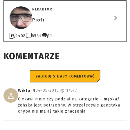
REDAKTOR
Piotr
4408
6544
11
KOMENTARZE
ZALOGUJ SIĘ ABY KOMENTOWAĆ
04-05-2015 @
14:47
WiktorR
Ciekawi mnie czy podział na kategorie - męska/
żeńska jest potrzebny. W strzelectwie genetyka
chyba nie ma aż takie znaczenia.