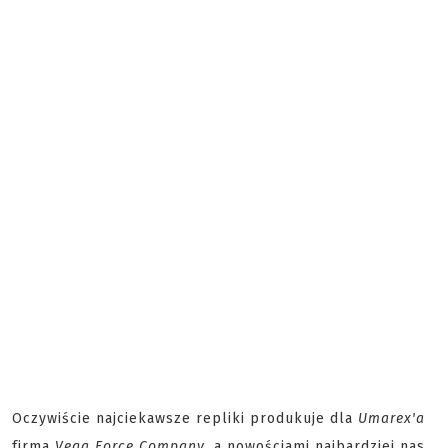
Oczywiście najciekawsze repliki produkuje dla
Umarex'a
firma
Vega Force Company
, a nowościami najbardziej nas