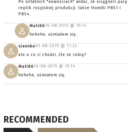
Po ostatnich "nowościach" widać, że sciągneli parę
replik rosyjskiej produkcji. także tłumiki PBS1 i
PBS4.
10-08-2015 @
15:14
Mati86
hehehe, uśmiałem się.
03-08-2015 @
11:22
siannko
ale o co ci chodzi, źle że robią?
10-08-2015 @
15:14
Mati86
hehehe, uśmiałem się.
RECOMMENDED