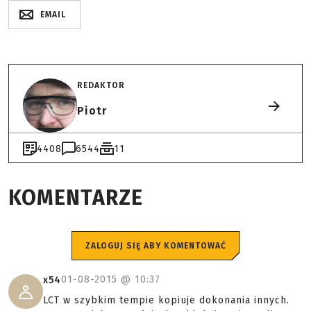
EMAIL
REDAKTOR
Piotr
4408
6544
11
KOMENTARZE
ZALOGUJ SIĘ ABY KOMENTOWAĆ
01-08-2015 @
10:37
x54
LCT w szybkim tempie kopiuje dokonania innych.