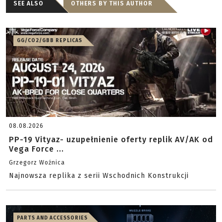
SEE ALSO
OTHERS BY THIS AUTHOR
GG/CO2/GBB REPLICAS
08.08.2026
PP-19 Vityaz- uzupełnienie oferty replik AV/AK od
Vega Force ...
Grzegorz Woźnica
Najnowsza replika z serii Wschodnich Konstrukcji
PARTS AND ACCESSORIES