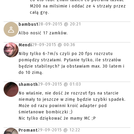
M200 na milsimie i oddać ze 4 strzały przez
całą grę.
28-09-2015 @
20:21
bambus1
Albo nosić 17 zamków.
29-09-2015 @
00:36
Mendi
Niby tylko 6-7m/s czyli po 20 fps rozrzutu
pomiędzy strzałami. Pytanie tylko, ile strzałów
będzie stabilnych? Ja obstawiam max. 30 latem i
do 10 zimą.
29-09-2015 @
01:03
shamoth
No właśnie, nie dość że rozrzut fps na starcie
niemały to jeszcze w zimę będzie szybki spadek.
Może od razu powinni kroić adapter pod
śmietanowe bombiczki ;)
Nic tylko dziękować że mamy MC ;P
29-09-2015 @
12:22
Promant