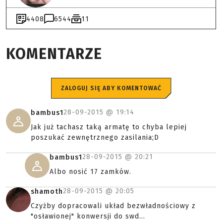
4408
6544
11
KOMENTARZE
ZALOGUJ SIĘ ABY KOMENTOWAĆ
28-09-2015 @
19:14
bambus1
Jak już tachasz taką armatę to chyba lepiej
poszukać zewnętrznego zasilania;D
28-09-2015 @
20:21
bambus1
Albo nosić 17 zamków.
28-09-2015 @
20:05
shamoth
Czyżby dopracowali układ bezwładnościowy z
"osławionej" konwersji do swd...