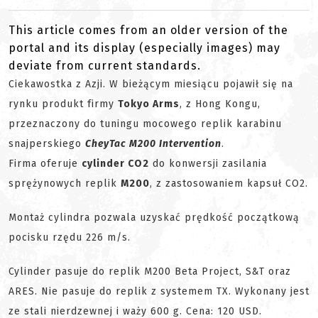
This article comes from an older version of the
portal and its display (especially images) may
deviate from current standards.
Ciekawostka z Azji. W bieżącym miesiącu pojawił się na
rynku produkt firmy
Tokyo Arms
, z Hong Kongu,
przeznaczony do tuningu mocowego replik karabinu
snajperskiego
CheyTac M200 Intervention
.
Firma oferuje
cylinder CO2
do konwersji zasilania
sprężynowych replik
M200
, z zastosowaniem kapsuł CO2.
Montaż cylindra pozwala uzyskać prędkość początkową
pocisku rzędu 226 m/s.
Cylinder pasuje do replik M200 Beta Project, S&T oraz
ARES. Nie pasuje do replik z systemem TX. Wykonany jest
ze stali nierdzewnej i waży 600 g. Cena: 120 USD.