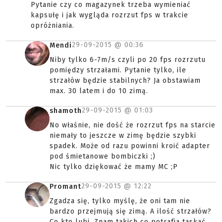
Pytanie czy co magazynek trzeba wymieniać
kapsułę i jak wygląda rozrzut fps w trakcie
opróżniania.
29-09-2015 @
00:36
Mendi
Niby tylko 6-7m/s czyli po 20 fps rozrzutu
pomiędzy strzałami. Pytanie tylko, ile
strzałów będzie stabilnych? Ja obstawiam
max. 30 latem i do 10 zimą.
29-09-2015 @
01:03
shamoth
No właśnie, nie dość że rozrzut fps na starcie
niemały to jeszcze w zimę będzie szybki
spadek. Może od razu powinni kroić adapter
pod śmietanowe bombiczki ;)
Nic tylko dziękować że mamy MC ;P
29-09-2015 @
12:22
Promant
Zgadza się, tylko myślę, że oni tam nie
bardzo przejmują się zimą. A ilość strzałów?
Co kto lubi. Znam takich co potrafia taskać