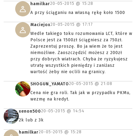
20-05-2015 @
15:28
hamilkar
A przy ściąganiu na własną rękę koło 1500
20-05-2015 @
17:17
Maciejox
Wedle takiego toku rozumowania LCT, które w
Polsce jest za 1500zł ściągniesz za 750zł.
Zaprezentuj proszę. Bo ja wiem że to jest
niemożliwe. Zaoszczędzić możesz z 200zł
przy dobrych wiatrach. Chyba że ryzykujesz
utratę wszystkich pieniędzy i zaniżasz
wartość żeby nie oclili na granicy.
20-05-2015 @
21:08
SHOGUN_YAMATO
Cena nie gra roli. Tak jak w przypadku PKMu,
wezmę na kredyt.
20-05-2015 @
14:54
xenon500
2k lub z 3k
20-05-2015 @
15:28
hamilkar