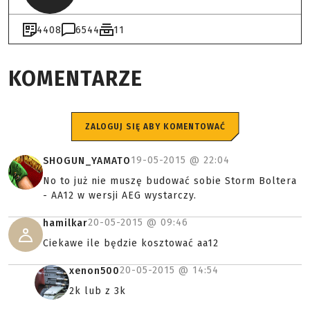
4408
6544
11
KOMENTARZE
ZALOGUJ SIĘ ABY KOMENTOWAĆ
19-05-2015 @
22:04
SHOGUN_YAMATO
No to już nie muszę budować sobie Storm Boltera
- AA12 w wersji AEG wystarczy.
20-05-2015 @
09:46
hamilkar
Ciekawe ile będzie kosztować aa12
20-05-2015 @
14:54
xenon500
2k lub z 3k