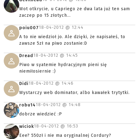
Wot otkrycie, u Capriego ze dwa lata już ten sam
zaczep po 15 złotych...
18-04-2012 @
12:44
poiu007
A to nie wiedzioł jo. Ale dzięki, że napisałeś, to
zawsze 5zł na piwo zostanie:D
18-04-2012 @
14:45
Dread
Piwo w syatemie hydracyjnym pieni się
niemiłosiernie :)
18-04-2012 @
14:46
Didi
Wystarczy web dominator, albo kawałek trytytki.
18-04-2012 @
14:48
robu14
dobrze wiedzieć :P
18-04-2012 @
16:53
wiciok
Eee? 550zł i nie ma oryginalnej Cordury?