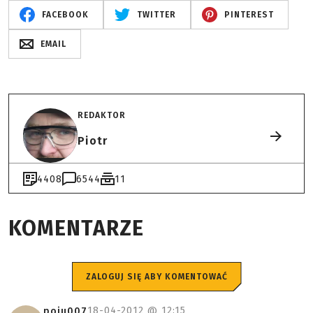
FACEBOOK
TWITTER
PINTEREST
EMAIL
REDAKTOR
Piotr
4408
6544
11
KOMENTARZE
ZALOGUJ SIĘ ABY KOMENTOWAĆ
18-04-2012 @
12:15
poiu007