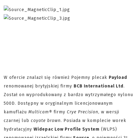
W ofercie znalazł się również Pojemny plecak
Payload
renomowanej brytyjskiej firmy
BCB International Ltd
.
Został on wyprodukowany z bardzo wytrzymałego nylonu
500D. Dostępny w oryginalnym licencjonowanym
kamuflażu
Multicam®
firmy
Crye Precision
, w wersji
czarnej lub
coyote brown
. Posiada w komplecie worek
hydratacyjny
Widepac Low Profile System
(WLPS)
renomowanej izraelskiej firmy
Source
, o pojemności 3L.