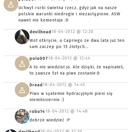
Uchwyt rurki świetna rzecz, gdyż jak na nasze
polskie warunki niedrogie i niezastąpione. ASW
nawet nie komentuje :D
18-04-2012 @
12:20
devilhead
Wot otkrycie, u Capriego ze dwa lata już ten
sam zaczep po 15 złotych...
18-04-2012 @
12:44
poiu007
A to nie wiedzioł jo. Ale dzięki, że napisałeś,
to zawsze 5zł na piwo zostanie:D
18-04-2012 @
14:45
Dread
Piwo w syatemie hydracyjnym pieni się
niemiłosiernie :)
18-04-2012 @
14:48
robu14
dobrze wiedzieć :P
18-04-2012 @
12:20
devilhead