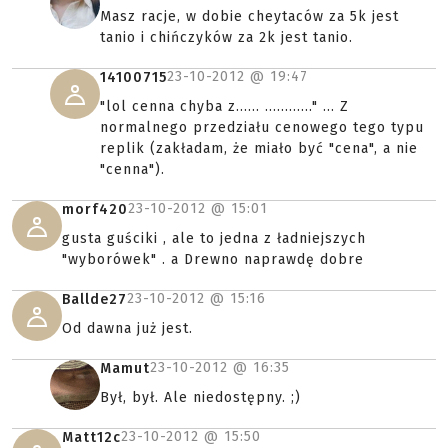
Masz racje, w dobie cheytaców za 5k jest
tanio i chińczyków za 2k jest tanio.
23-10-2012 @
19:47
14100715
"lol cenna chyba z...... ............" ... Z
normalnego przedziału cenowego tego typu
replik (zakładam, że miało być "cena", a nie
"cenna").
23-10-2012 @
15:01
morf420
gusta guściki , ale to jedna z ładniejszych
"wyborówek" . a Drewno naprawdę dobre
23-10-2012 @
15:16
Ballde27
Od dawna już jest.
23-10-2012 @
16:35
Mamut
Był, był. Ale niedostępny. ;)
23-10-2012 @
15:50
Matt12c