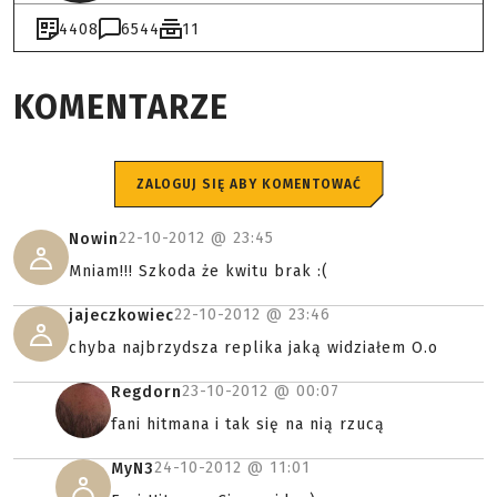
4408
6544
11
KOMENTARZE
ZALOGUJ SIĘ ABY KOMENTOWAĆ
22-10-2012 @
23:45
Nowin
Mniam!!! Szkoda że kwitu brak :(
22-10-2012 @
23:46
jajeczkowiec
chyba najbrzydsza replika jaką widziałem O.o
23-10-2012 @
00:07
Regdorn
fani hitmana i tak się na nią rzucą
24-10-2012 @
11:01
MyN3