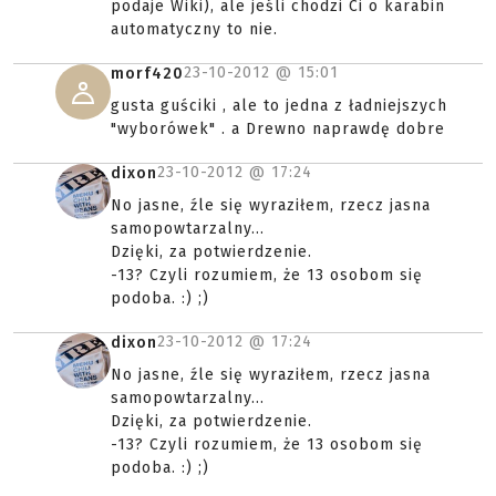
podaje Wiki), ale jeśli chodzi Ci o karabin
automatyczny to nie.
23-10-2012 @
15:01
morf420
gusta guściki , ale to jedna z ładniejszych
"wyborówek" . a Drewno naprawdę dobre
23-10-2012 @
17:24
dixon
No jasne, źle się wyraziłem, rzecz jasna
samopowtarzalny...
Dzięki, za potwierdzenie.
-13? Czyli rozumiem, że 13 osobom się
podoba. :) ;)
23-10-2012 @
17:24
dixon
No jasne, źle się wyraziłem, rzecz jasna
samopowtarzalny...
Dzięki, za potwierdzenie.
-13? Czyli rozumiem, że 13 osobom się
podoba. :) ;)