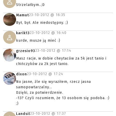
Strzelałbym..;D
23-10-2012 @
16:35
Mamut
Był, był. Ale niedostępny. ;)
23-10-2012 @
16:40
karik13
kurde, musze ją mieć :)
23-10-2012 @
17:14
grzesio93
Masz racje, w dobie cheytaców za 5k jest tanio i
chińczyków za 2k jest tanio.
23-10-2012 @
17:24
dixon
No jasne, źle się wyraziłem, rzecz jasna
samopowtarzalny...
Dzięki, za potwierdzenie.
-13? Czyli rozumiem, że 13 osobom się podoba. :)
;)
23-10-2012 @
17:37
Landsil