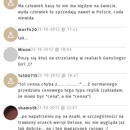
Ma człowiek kasę to nie ma nigdzie na świecie,
wyda człowiek to sprzedają nawet w Polsce, cuda
niewida.
23-10-2012 @
17:42
morf420
tak...
23-10-2012 @
18:04
Mixon
Piszę się ktoś na strzelankę w realiach Gunslinger
Girl ;(?
23-10-2012 @
19:47
14100715
"lol cenna chyba z...... ............" ... Z normalnego
przedziału cenowego tego typu replik (zakładam,
że miało być "cena", a nie "cenna").
23-10-2012 @
22:57
shamoth
...po napatrzeniu się na Asahi, w szczególności na
trawiony orzech wersji Deluxe, nic nie wygląda już
tak dobrze... no i ten magazynek rurowy ;/