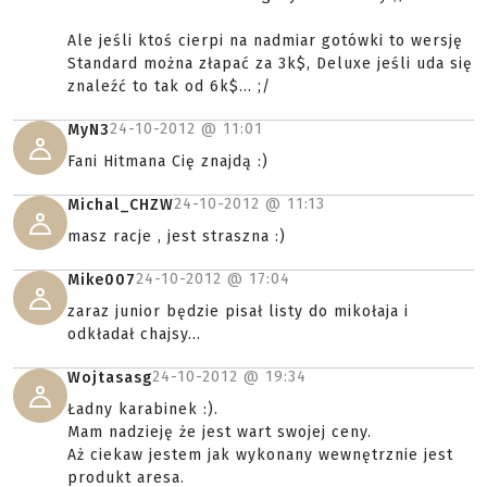
Ale jeśli ktoś cierpi na nadmiar gotówki to wersję
Standard można złapać za 3k$, Deluxe jeśli uda się
znaleźć to tak od 6k$... ;/
24-10-2012 @
11:01
MyN3
Fani Hitmana Cię znajdą :)
24-10-2012 @
11:13
Michal_CHZW
masz racje , jest straszna :)
24-10-2012 @
17:04
Mike007
zaraz junior będzie pisał listy do mikołaja i
odkładał chajsy...
24-10-2012 @
19:34
Wojtasasg
Ładny karabinek :).
Mam nadzieję że jest wart swojej ceny.
Aż ciekaw jestem jak wykonany wewnętrznie jest
produkt aresa.