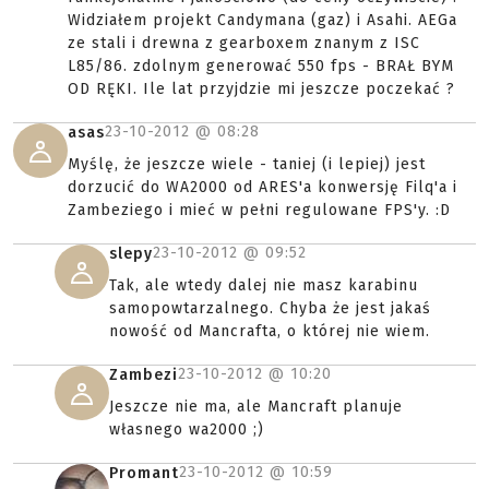
Widziałem projekt Candymana (gaz) i Asahi. AEGa
ze stali i drewna z gearboxem znanym z ISC
L85/86. zdolnym generować 550 fps - BRAŁ BYM
OD RĘKI. Ile lat przyjdzie mi jeszcze poczekać ?
23-10-2012 @
08:28
asas
Myślę, że jeszcze wiele - taniej (i lepiej) jest
dorzucić do WA2000 od ARES'a konwersję Filq'a i
Zambeziego i mieć w pełni regulowane FPS'y. :D
23-10-2012 @
09:52
slepy
Tak, ale wtedy dalej nie masz karabinu
samopowtarzalnego. Chyba że jest jakaś
nowość od Mancrafta, o której nie wiem.
23-10-2012 @
10:20
Zambezi
Jeszcze nie ma, ale Mancraft planuje
własnego wa2000 ;)
23-10-2012 @
10:59
Promant