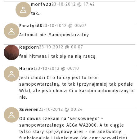
23-10-2012 @
17:42
morf420
tak...
23-10-2012 @
00:07
FanatykAK
Automat nie. Samopowtarzalny.
23-10-2012 @
00:07
Regdorn
fani hitmana i tak się na nią rzucą
23-10-2012 @
00:10
Hornet
Jeśli chodzi Ci o to czy jest to broń
samopowtarzalną, to tak (przynajmniej tak podaje
Wiki), ale jeśli chodzi Ci o karabin automatyczny to
nie.
23-10-2012 @
00:24
Suweren
Od dawna czekam na "sensownego" -
samopowtarzalnego AEGa WA2000. A tu ciągle
tylko stary sprężynowy ares - nie adekwatny
funkcjonalnie i jakościowo (do ceny oczywiście) .