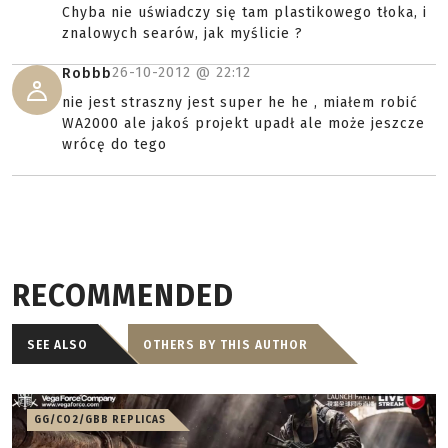
Chyba nie uświadczy się tam plastikowego tłoka, i
znalowych searów, jak myślicie ?
26-10-2012 @
22:12
Robbb
nie jest straszny jest super he he , miałem robić
WA2000 ale jakoś projekt upadł ale może jeszcze
wrócę do tego
RECOMMENDED
SEE ALSO
OTHERS BY THIS AUTHOR
GG/CO2/GBB REPLICAS