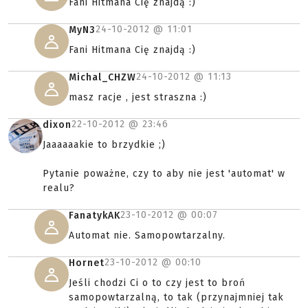
Fani Hitmana Cię znajdą :)
24-10-2012 @
11:01
MyN3
Fani Hitmana Cię znajdą :)
24-10-2012 @
11:13
Michal_CHZW
masz racje , jest straszna :)
22-10-2012 @
23:46
dixon
Jaaaaaakie to brzydkie ;)
Pytanie poważne, czy to aby nie jest 'automat' w
realu?
23-10-2012 @
00:07
FanatykAK
Automat nie. Samopowtarzalny.
23-10-2012 @
00:10
Hornet
Jeśli chodzi Ci o to czy jest to broń
samopowtarzalną, to tak (przynajmniej tak