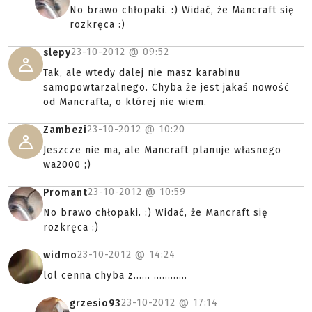
No brawo chłopaki. :) Widać, że Mancraft się
rozkręca :)
23-10-2012 @
09:52
slepy
Tak, ale wtedy dalej nie masz karabinu
samopowtarzalnego. Chyba że jest jakaś nowość
od Mancrafta, o której nie wiem.
23-10-2012 @
10:20
Zambezi
Jeszcze nie ma, ale Mancraft planuje własnego
wa2000 ;)
23-10-2012 @
10:59
Promant
No brawo chłopaki. :) Widać, że Mancraft się
rozkręca :)
23-10-2012 @
14:24
widmo
lol cenna chyba z...... ............
23-10-2012 @
17:14
grzesio93