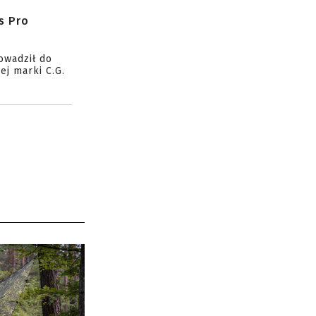
s Pro
owadził do
ej marki C.G.