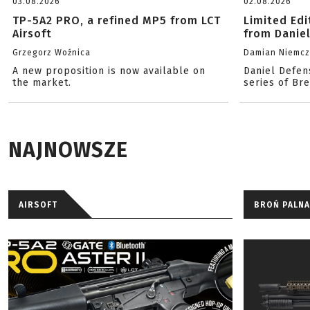
03.08.2026
02.08.2026
TP-5A2 PRO, a refined MP5 from LCT
Limited Ed
Airsoft
from Danie
Grzegorz Woźnica
Damian Niemc
A new proposition is now available on
Daniel Defen
the market.
series of Br
NAJNOWSZE
AIRSOFT
BROŃ PALNA