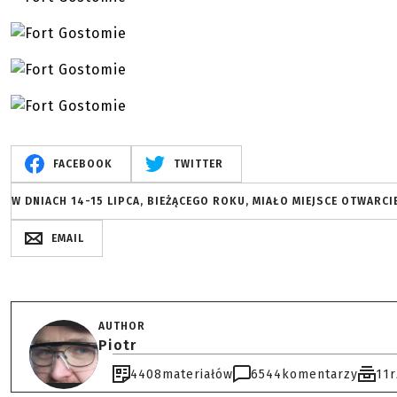
FACEBOOK
TWITTER
W DNIACH 14-15 LIPCA, BIEŻĄCEGO ROKU, MIAŁO MIEJSCE OTWAR
EMAIL
AUTHOR
Piotr
4408
materiałów
6544
komentarzy
11