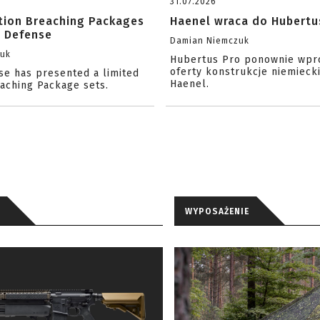
31.07.2026
ition Breaching Packages
Haenel wraca do Hubertu
l Defense
Damian Niemczuk
zuk
Hubertus Pro ponownie wpr
oferty konstrukcje niemiecki
se has presented a limited
Haenel.
eaching Package sets.
WYPOSAŻENIE