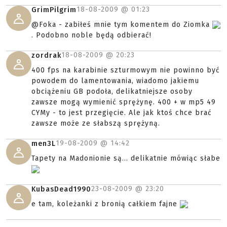
18-08-2009 @
01:23
GrimPilgrim
@Foka - zabiłeś mnie tym komentem do Ziomka
. Podobno noble będą odbierać!
18-08-2009 @
20:23
zordrak
400 fps na karabinie szturmowym nie powinno być
powodem do lamentowania, wiadomo jakiemu
obciążeniu GB podoła, delikatniejsze osoby
zawsze mogą wymienić sprężynę. 400 + w mp5 49
CYMy - to jest przegięcie. Ale jak ktoś chce brać
zawsze może ze słabszą sprężyną.
19-08-2009 @
14:42
men3L
Tapety na Madonionie są... delikatnie mówiąc słabe
23-08-2009 @
23:20
KubasDead1990
e tam, koleżanki z bronią całkiem fajne