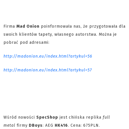
Firma
Mad Onion
poinformowała nas, że przygotowała dla
swoich klientów tapety, własnego autorstwa. Można je
pobrać pod adresami:
http://madonion.eu/index.html?artykul=56
http://madonion.eu/index.html?artykul=57
Wśród nowości
SpecShop
jest chińska replika
full
metal
firmy
DBoys
: AEG
HK416
. Cena: 675PLN.