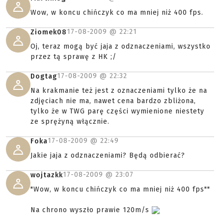
Wow, w koncu chińczyk co ma mniej niż 400 fps.
17-08-2009 @
22:21
Ziomek08
Oj, teraz mogą być jaja z odznaczeniami, wszystko
przez tą sprawę z HK ;/
17-08-2009 @
22:32
Dogtag
Na krakmanie też jest z oznaczeniami tylko że na
zdjęciach nie ma, nawet cena bardzo zbliżona,
tylko że w TWG parę części wymienione niestety
ze sprężyną włącznie.
17-08-2009 @
22:49
Foka
Jakie jaja z odznaczeniami? Będą odbierać?
17-08-2009 @
23:07
wojtazkk
"Wow, w koncu chińczyk co ma mniej niż 400 fps""
Na chrono wyszło prawie 120m/s