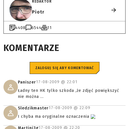
REDAKTOR
Piotr
4408
6544
11
KOMENTARZE
ZALOGUJ SIĘ ABY KOMENTOWAĆ
17-08-2009 @
22:01
Paniszer
Ładny ten HK tylko szkoda ,że zdjęć powiększyć
nie można ...
17-08-2009 @
22:09
Sledzikmaster
I chyba ma oryginalne oznaczenia
17-08-2009 @
22:20
Martini3g