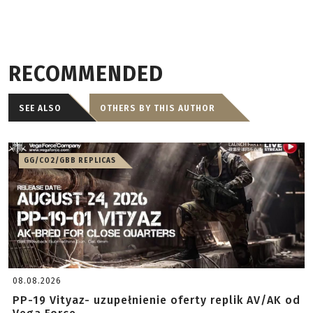
RECOMMENDED
SEE ALSO
OTHERS BY THIS AUTHOR
GG/CO2/GBB REPLICAS
08.08.2026
PP-19 Vityaz- uzupełnienie oferty replik AV/AK od