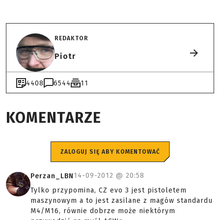
REDAKTOR
Piotr
4408
6544
11
KOMENTARZE
ZALOGUJ SIĘ ABY KOMENTOWAĆ
14-09-2012 @
20:58
Perzan_LBN
Tylko przypomina, CZ evo 3 jest pistoletem
maszynowym a to jest zasilane z magów standardu
M4/M16, równie dobrze może niektórym