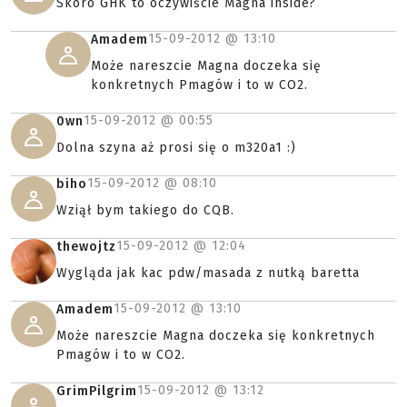
Skoro GHK to oczywiście Magna inside?
15-09-2012 @
13:10
Amadem
Może nareszcie Magna doczeka się
konkretnych Pmagów i to w CO2.
15-09-2012 @
00:55
0wn
Dolna szyna aż prosi się o m320a1 :)
15-09-2012 @
08:10
biho
Wziął bym takiego do CQB.
15-09-2012 @
12:04
thewojtz
Wygląda jak kac pdw/masada z nutką baretta
15-09-2012 @
13:10
Amadem
Może nareszcie Magna doczeka się konkretnych
Pmagów i to w CO2.
15-09-2012 @
13:12
GrimPilgrim