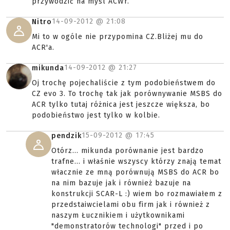
przywodzić na myśl ACWr.
14-09-2012 @
21:08
Nitro
Mi to w ogóle nie przypomina CZ.Bliżej mu do
ACR'a.
14-09-2012 @
21:27
mikunda
Oj trochę pojechaliście z tym podobieństwem do
CZ evo 3. To trochę tak jak porównywanie MSBS do
ACR tylko tutaj różnica jest jeszcze większa, bo
podobieństwo jest tylko w kolbie.
15-09-2012 @
17:45
pendzik
Otórz... mikunda porównanie jest bardzo
trafne... i właśnie wszyscy którzy znają temat
włacznie ze mną porównują MSBS do ACR bo
na nim bazuje jak i również bazuje na
konstrukcji SCAR-L :) wiem bo rozmawiałem z
przedstaiwcielami obu firm jak i również z
naszym Łucznikiem i użytkownikami
"demonstratorów technologi" przed i po