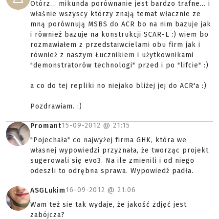
Otórz... mikunda porównanie jest bardzo trafne... i
właśnie wszyscy którzy znają temat włacznie ze
mną porównują MSBS do ACR bo na nim bazuje jak
i również bazuje na konstrukcji SCAR-L :) wiem bo
rozmawiałem z przedstaiwcielami obu firm jak i
również z naszym Łucznikiem i użytkownikami
"demonstratorów technologi" przed i po "lifcie" :)
a co do tej repliki no niejako bliżej jej do ACR'a :)
Pozdrawiam. :)
15-09-2012 @
21:15
Promant
"Pojechała" co najwyżej firma GHK, która we
własnej wypowiedzi przyznała, że tworząc projekt
sugerowali się evo3. Na ile zmienili i od niego
odeszli to odrębna sprawa. Wypowiedź padła.
16-09-2012 @
21:06
ASGLukim
Wam też sie tak wydaje, że jakość zdjęć jest
zabójcza?