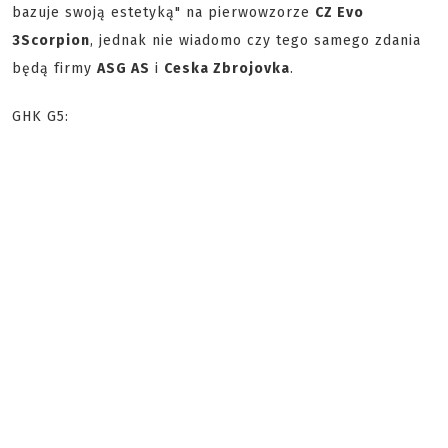
bazuje swoją estetyką" na pierwowzorze
CZ Evo
3
Scorpion
, jednak nie wiadomo czy tego samego zdania
będą firmy
ASG AS
i
Ceska Zbrojovka
.
GHK G5: