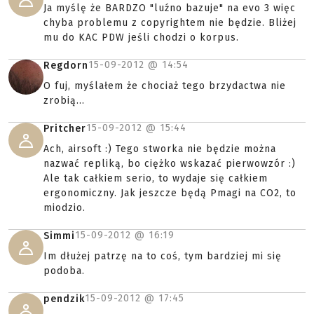
Ja myślę że BARDZO "luźno bazuje" na evo 3 więc
chyba problemu z copyrightem nie będzie. Bliżej
mu do KAC PDW jeśli chodzi o korpus.
15-09-2012 @
14:54
Regdorn
O fuj, myślałem że chociaż tego brzydactwa nie
zrobią...
15-09-2012 @
15:44
Pritcher
Ach, airsoft :) Tego stworka nie będzie można
nazwać repliką, bo ciężko wskazać pierwowzór :)
Ale tak całkiem serio, to wydaje się całkiem
ergonomiczny. Jak jeszcze będą Pmagi na CO2, to
miodzio.
15-09-2012 @
16:19
Simmi
Im dłużej patrzę na to coś, tym bardziej mi się
podoba.
15-09-2012 @
17:45
pendzik