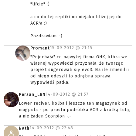
"lifcie" :)
a co do tej repliki no niejako bliżej jej do
ACR'a :)
Pozdrawiam. :)
15-09-2012 @
21:15
Promant
"Pojechała" co najwyżej firma GHK, która we
własnej wypowiedzi przyznała, że tworząc
projekt sugerowali się evo3. Na ile zmienili i
od niego odeszli to odrębna sprawa.
Wypowiedź padła.
14-09-2012 @
21:57
Perzan_LBN
Lower reciver, kolba i jeszcze ten magazynek od
magpula - po prostu podróbka ACR z krótką lufą,
a nie żaden Scorpion -,-
14-09-2012 @
22:48
Nath