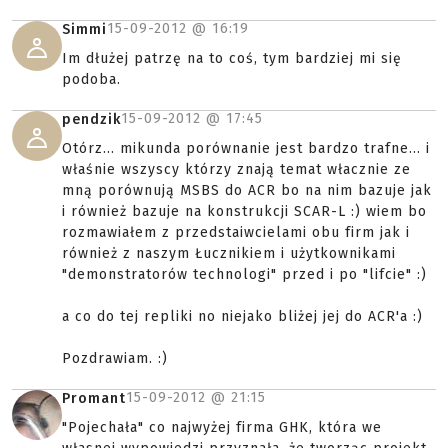
15-09-2012 @
16:19
Simmi
Im dłużej patrzę na to coś, tym bardziej mi się
podoba.
15-09-2012 @
17:45
pendzik
Otórz... mikunda porównanie jest bardzo trafne... i
właśnie wszyscy którzy znają temat włacznie ze
mną porównują MSBS do ACR bo na nim bazuje jak
i również bazuje na konstrukcji SCAR-L :) wiem bo
rozmawiałem z przedstaiwcielami obu firm jak i
również z naszym Łucznikiem i użytkownikami
"demonstratorów technologi" przed i po "lifcie" :)
a co do tej repliki no niejako bliżej jej do ACR'a :)
Pozdrawiam. :)
15-09-2012 @
21:15
Promant
"Pojechała" co najwyżej firma GHK, która we