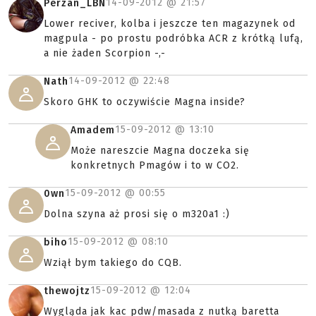
14-09-2012 @
21:57
Perzan_LBN
Lower reciver, kolba i jeszcze ten magazynek od
magpula - po prostu podróbka ACR z krótką lufą,
a nie żaden Scorpion -,-
14-09-2012 @
22:48
Nath
Skoro GHK to oczywiście Magna inside?
15-09-2012 @
13:10
Amadem
Może nareszcie Magna doczeka się
konkretnych Pmagów i to w CO2.
15-09-2012 @
00:55
0wn
Dolna szyna aż prosi się o m320a1 :)
15-09-2012 @
08:10
biho
Wziął bym takiego do CQB.
15-09-2012 @
12:04
thewojtz
Wygląda jak kac pdw/masada z nutką baretta