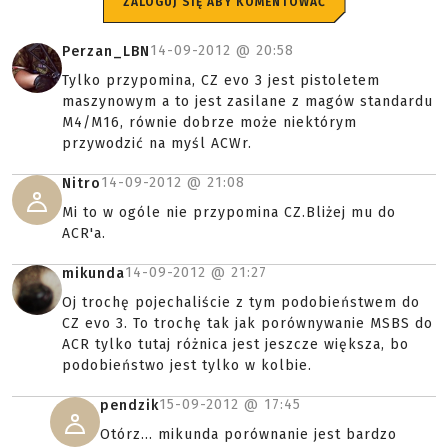
ZALOGUJ SIĘ ABY KOMENTOWAĆ
14-09-2012 @
20:58
Perzan_LBN
Tylko przypomina, CZ evo 3 jest pistoletem
maszynowym a to jest zasilane z magów standardu
M4/M16, równie dobrze może niektórym
przywodzić na myśl ACWr.
14-09-2012 @
21:08
Nitro
Mi to w ogóle nie przypomina CZ.Bliżej mu do
ACR'a.
14-09-2012 @
21:27
mikunda
Oj trochę pojechaliście z tym podobieństwem do
CZ evo 3. To trochę tak jak porównywanie MSBS do
ACR tylko tutaj różnica jest jeszcze większa, bo
podobieństwo jest tylko w kolbie.
15-09-2012 @
17:45
pendzik
Otórz... mikunda porównanie jest bardzo