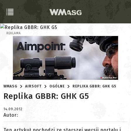
REKLAMA
WMASG
AIRSOFT
OGÓLNE
REPLIKA GBBR: GHK G5
Replika GBBR: GHK G5
14.09.2012
Autor:
Ten artykuł pochodzi ze starszej wersji portalu i