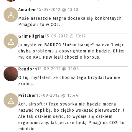
15-09-2012 @
13:10
Amadem
Może nareszcie Magna doczeka się konkretnych
Pmagów i to w CO2.
15-09-2012 @
13:12
GrimPilgrim
Ja myślę że BARDZO "luźno bazuje" na evo 3 więc
chyba problemu z copyrightem nie będzie. Bliżej
mu do KAC PDW jeśli chodzi o korpus.
15-09-2012 @
14:54
Regdorn
O fuj, myślałem że chociaż tego brzydactwa nie
zrobią...
15-09-2012 @
15:44
Pritcher
Ach, airsoft :) Tego stworka nie będzie można
nazwać repliką, bo ciężko wskazać pierwowzór :)
Ale tak całkiem serio, to wydaje się całkiem
ergonomiczny. Jak jeszcze będą Pmagi na CO2, to
miodzio.