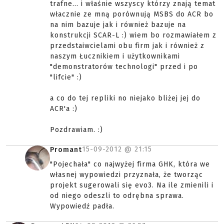
trafne... i właśnie wszyscy którzy znają temat
włacznie ze mną porównują MSBS do ACR bo
na nim bazuje jak i również bazuje na
konstrukcji SCAR-L :) wiem bo rozmawiałem z
przedstaiwcielami obu firm jak i również z
naszym Łucznikiem i użytkownikami
"demonstratorów technologi" przed i po
"lifcie" :)
a co do tej repliki no niejako bliżej jej do
ACR'a :)
Pozdrawiam. :)
15-09-2012 @
21:15
Promant
"Pojechała" co najwyżej firma GHK, która we
własnej wypowiedzi przyznała, że tworząc
projekt sugerowali się evo3. Na ile zmienili i
od niego odeszli to odrębna sprawa.
Wypowiedź padła.