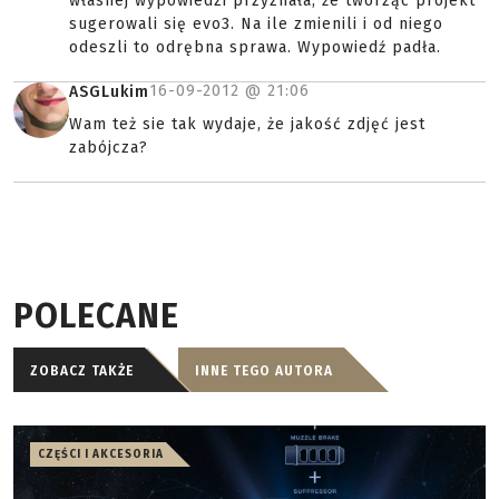
własnej wypowiedzi przyznała, że tworząc projekt
sugerowali się evo3. Na ile zmienili i od niego
odeszli to odrębna sprawa. Wypowiedź padła.
16-09-2012 @
21:06
ASGLukim
Wam też sie tak wydaje, że jakość zdjęć jest
zabójcza?
POLECANE
ZOBACZ TAKŻE
INNE TEGO AUTORA
CZĘŚCI I AKCESORIA