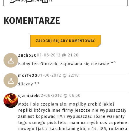
4408
6544
11
KOMENTARZE
ZALOGUJ SIĘ ABY KOMENTOWAĆ
01-06-2012 @
21:20
Zucho30
Ładny ten Gloczek, zapowiada się ciekawie ^^
01-06-2012 @
22:18
morf420
śliczny *.*
02-06-2012 @
06:50
sjzmisiek
Może i sie czepiam ale, mogliby zrobić jakieś
repliki których inne firmy jeszcze nie wypuszczały
zamiast kopiować TM i wypuszczać różne warianty
tego samego pistoletu, mam na myśli coś zupełnie
nowego (jak z karabinkami gbb, m14, l85, rodzinka