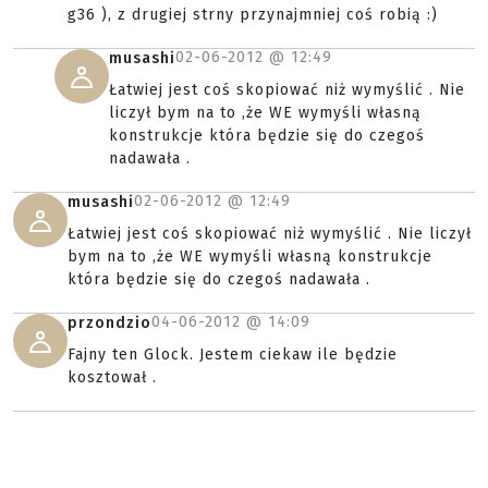
g36 ), z drugiej strny przynajmniej coś robią :)
02-06-2012 @
12:49
musashi
Łatwiej jest coś skopiować niż wymyślić . Nie
liczył bym na to ,że WE wymyśli własną
konstrukcje która będzie się do czegoś
nadawała .
02-06-2012 @
12:49
musashi
Łatwiej jest coś skopiować niż wymyślić . Nie liczył
bym na to ,że WE wymyśli własną konstrukcje
która będzie się do czegoś nadawała .
04-06-2012 @
14:09
przondzio
Fajny ten Glock. Jestem ciekaw ile będzie
kosztował .