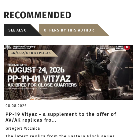
RECOMMENDED
SEE ALSO
OTHERS BY THIS AUTHOR
GG/CO2/GBB REPLICAS
08.08.2026
PP-19 Vityaz - a supplement to the offer of
AV/AK replicas fro...
Grzegorz Woźnica
The latest replica from the Eastern Block series.