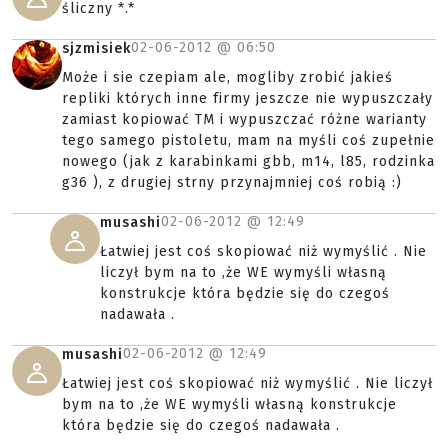
śliczny *.*
02-06-2012 @
06:50
sjzmisiek
Może i sie czepiam ale, mogliby zrobić jakieś
repliki których inne firmy jeszcze nie wypuszczały
zamiast kopiować TM i wypuszczać różne warianty
tego samego pistoletu, mam na myśli coś zupełnie
nowego (jak z karabinkami gbb, m14, l85, rodzinka
g36 ), z drugiej strny przynajmniej coś robią :)
02-06-2012 @
12:49
musashi
Łatwiej jest coś skopiować niż wymyślić . Nie
liczył bym na to ,że WE wymyśli własną
konstrukcje która będzie się do czegoś
nadawała .
02-06-2012 @
12:49
musashi
Łatwiej jest coś skopiować niż wymyślić . Nie liczył
bym na to ,że WE wymyśli własną konstrukcje
która będzie się do czegoś nadawała .