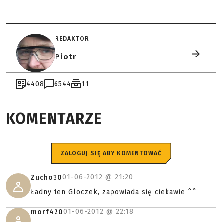
REDAKTOR
Piotr
4408
6544
11
KOMENTARZE
ZALOGUJ SIĘ ABY KOMENTOWAĆ
01-06-2012 @
21:20
Zucho30
Ładny ten Gloczek, zapowiada się ciekawie ^^
01-06-2012 @
22:18
morf420