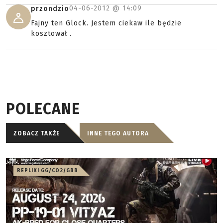
04-06-2012 @
14:09
przondzio
Fajny ten Glock. Jestem ciekaw ile będzie
kosztował .
POLECANE
ZOBACZ TAKŻE
INNE TEGO AUTORA
REPLIKI GG/CO2/GBB