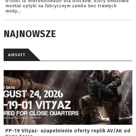
G-Shot to mikrokolimator dla Glocków, który umożliwia
montaż optyki na fabrycznym zamku bez trwałych
mody...
NAJNOWSZE
AIRSOFT
PP-19 Vityaz- uzupełnienie oferty replik AV/AK od