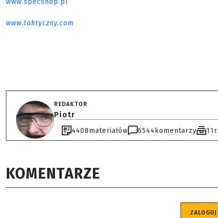
www.specshop.pl
www.taktyczny.com
REDAKTOR
Piotr
4408
materiałów
6544
komentarzy
11
KOMENTARZE
ZALOGUJ