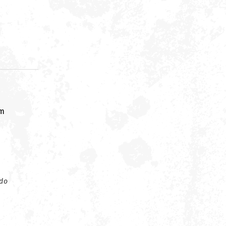
om
 do