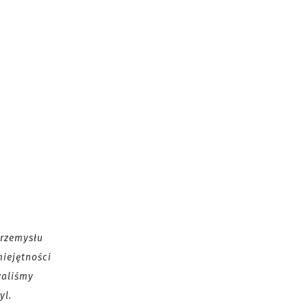
rzemysłu
iejętności
waliśmy
yl.