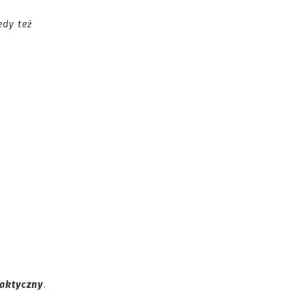
edy też
aktyczny
.