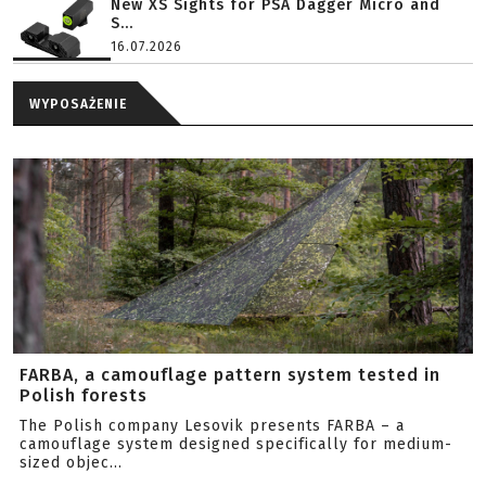
New XS Sights for PSA Dagger Micro and
S...
16.07.2026
WYPOSAŻENIE
FARBA, a camouflage pattern system tested in
Polish forests
The Polish company Lesovik presents FARBA – a
camouflage system designed specifically for medium-
sized objec...