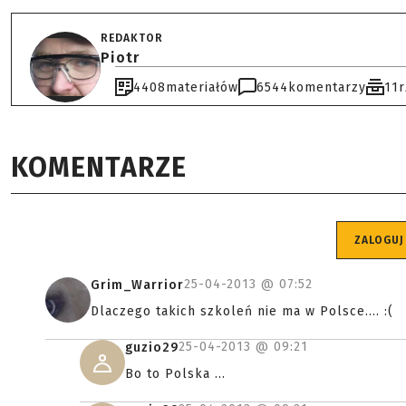
REDAKTOR
Piotr
4408
materiałów
6544
komentarzy
11
KOMENTARZE
ZALOGUJ
25-04-2013 @
07:52
Grim_Warrior
Dlaczego takich szkoleń nie ma w Polsce.... :(
25-04-2013 @
09:21
guzio29
Bo to Polska ...