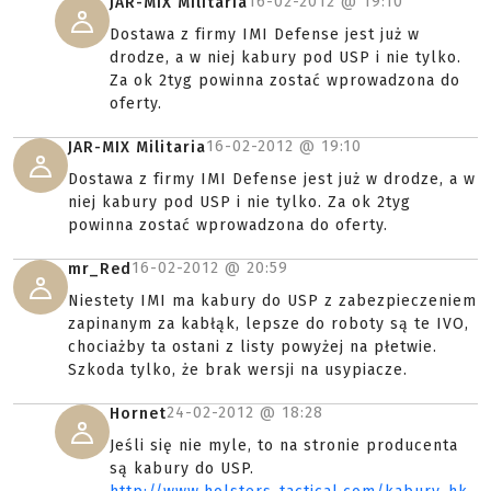
16-02-2012 @
19:10
JAR-MIX Militaria
Dostawa z firmy IMI Defense jest już w
drodze, a w niej kabury pod USP i nie tylko.
Za ok 2tyg powinna zostać wprowadzona do
oferty.
16-02-2012 @
19:10
JAR-MIX Militaria
Dostawa z firmy IMI Defense jest już w drodze, a w
niej kabury pod USP i nie tylko. Za ok 2tyg
powinna zostać wprowadzona do oferty.
16-02-2012 @
20:59
mr_Red
Niestety IMI ma kabury do USP z zabezpieczeniem
zapinanym za kabłąk, lepsze do roboty są te IVO,
chociażby ta ostani z listy powyżej na płetwie.
Szkoda tylko, że brak wersji na usypiacze.
24-02-2012 @
18:28
Hornet
Jeśli się nie myle, to na stronie producenta
są kabury do USP.