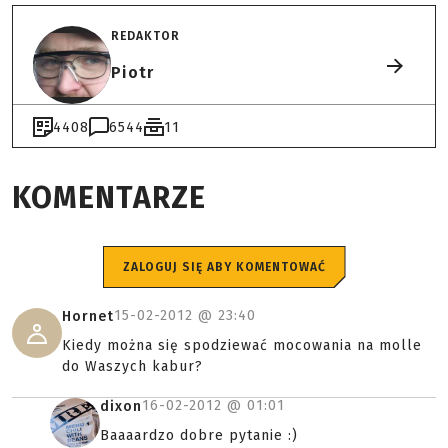
REDAKTOR
Piotr
4408
6544
11
KOMENTARZE
ZALOGUJ SIĘ ABY KOMENTOWAĆ
15-02-2012 @
23:40
Hornet
Kiedy można się spodziewać mocowania na molle
do Waszych kabur?
16-02-2012 @
01:01
dixon
Baaaardzo dobre pytanie :)