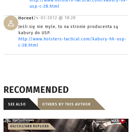
http://www.holsters-tactical.com/kabury-hk-
usp-c-28.html
24-02-2012 @
18:28
Hornet
Jeśli się nie myle, to na stronie producenta są
kabury do USP.
http://www.holsters-tactical.com/kabury-hk-usp-
c-28.html
RECOMMENDED
SEE ALSO
OTHERS BY THIS AUTHOR
GG/CO2/GBB REPLICAS