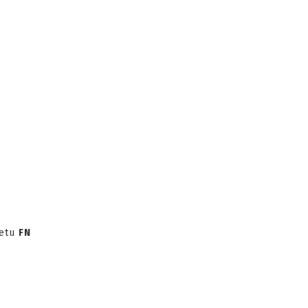
letu
FN