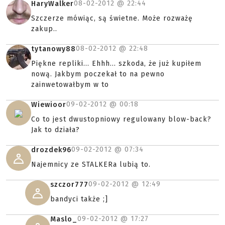
08-02-2012 @
22:44
HaryWalker
Szczerze mówiąc, są świetne. Może rozważę
zakup..
08-02-2012 @
22:48
tytanowy88
Piękne repliki... Ehhh... szkoda, że już kupiłem
nową. Jakbym poczekał to na pewno
zainwetowałbym w to
09-02-2012 @
00:18
Wiewioor
Co to jest dwustopniowy regulowany blow-back?
Jak to działa?
09-02-2012 @
07:34
drozdek96
Najemnicy ze STALKERa lubią to.
09-02-2012 @
12:49
szczor777
bandyci także ;]
09-02-2012 @
17:27
Maslo_