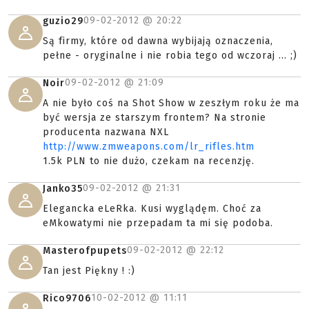
09-02-2012 @
20:22
guzio29
Są firmy, które od dawna wybijają oznaczenia,
pełne - oryginalne i nie robia tego od wczoraj ... ;)
09-02-2012 @
21:09
Noir
A nie było coś na Shot Show w zeszłym roku że ma
być wersja ze starszym frontem? Na stronie
producenta nazwana NXL
http://www.zmweapons.com/lr_rifles.htm
1.5k PLN to nie dużo, czekam na recenzję.
09-02-2012 @
21:31
Janko35
Elegancka eLeRka. Kusi wyglądęm. Choć za
eMkowatymi nie przepadam ta mi się podoba.
09-02-2012 @
22:12
Masterofpupets
Tan jest Piękny ! :)
10-02-2012 @
11:11
Rico9706