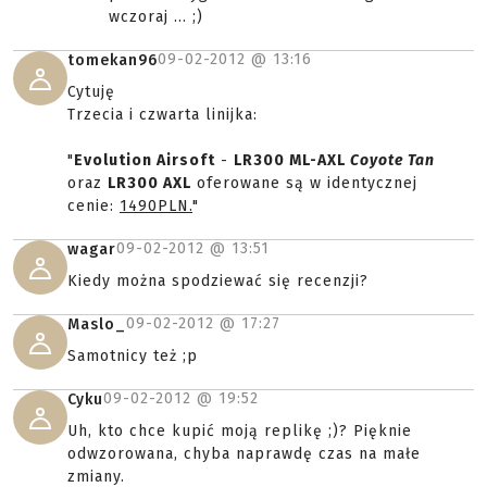
wczoraj ... ;)
09-02-2012 @
13:16
tomekan96
Cytuję
Trzecia i czwarta linijka:
"
Evolution Airsoft
-
LR300 ML-AXL
Coyote Tan
oraz
LR300 AXL
oferowane są w identycznej
cenie:
1490PLN.
"
09-02-2012 @
13:51
wagar
Kiedy można spodziewać się recenzji?
09-02-2012 @
17:27
Maslo_
Samotnicy też ;p
09-02-2012 @
19:52
Cyku
Uh, kto chce kupić moją replikę ;)? Pięknie
odwzorowana, chyba naprawdę czas na małe
zmiany.