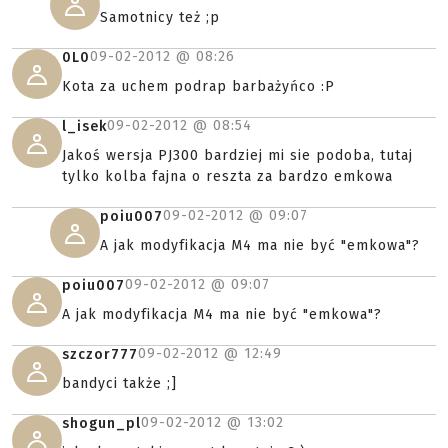
Samotnicy też ;p
09-02-2012 @
08:26
0L0
Kota za uchem podrap barbażyńco :P
09-02-2012 @
08:54
l_isek
Jakoś wersja PJ300 bardziej mi sie podoba, tutaj
tylko kolba fajna o reszta za bardzo emkowa
09-02-2012 @
09:07
poiu007
A jak modyfikacja M4 ma nie być "emkowa"?
09-02-2012 @
09:07
poiu007
A jak modyfikacja M4 ma nie być "emkowa"?
09-02-2012 @
12:49
szczor777
bandyci także ;]
09-02-2012 @
13:02
shogun_pl