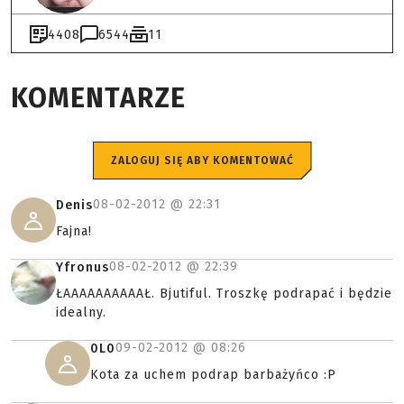
4408
6544
11
KOMENTARZE
ZALOGUJ SIĘ ABY KOMENTOWAĆ
08-02-2012 @
22:31
Denis
Fajna!
08-02-2012 @
22:39
Yfronus
ŁAAAAAAAAAAŁ. Bjutiful. Troszkę podrapać i będzie
idealny.
09-02-2012 @
08:26
0L0
Kota za uchem podrap barbażyńco :P