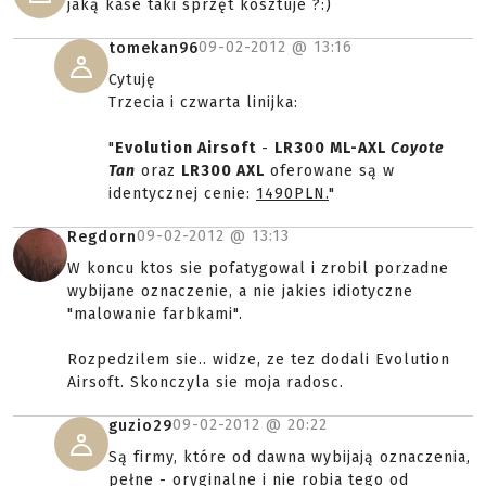
jaką kase taki sprzęt kosztuje ?:)
09-02-2012 @
13:16
tomekan96
Cytuję
Trzecia i czwarta linijka:
"
Evolution Airsoft
-
LR300 ML-AXL
Coyote
Tan
oraz
LR300 AXL
oferowane są w
identycznej cenie:
1490PLN.
"
09-02-2012 @
13:13
Regdorn
W koncu ktos sie pofatygowal i zrobil porzadne
wybijane oznaczenie, a nie jakies idiotyczne
"malowanie farbkami".
Rozpedzilem sie.. widze, ze tez dodali Evolution
Airsoft. Skonczyla sie moja radosc.
09-02-2012 @
20:22
guzio29
Są firmy, które od dawna wybijają oznaczenia,
pełne - oryginalne i nie robia tego od