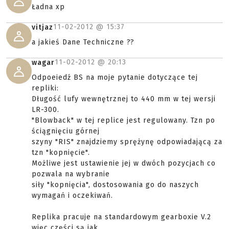
Ładna xp
11-02-2012 @
15:37
vitjaz
a jakieś Dane Techniczne ??
11-02-2012 @
20:13
wagar
Odpoeiedź BS na moje pytanie dotyczące tej
repliki:
Długość lufy wewnętrznej to 440 mm w tej wersji
LR-300.
"Blowback" w tej replice jest regulowany. Tzn po
ściągnięciu górnej
szyny "RIS" znajdziemy sprężynę odpowiadającą za
tzn "kopnięcie".
Możliwe jest ustawienie jej w dwóch pozycjach co
pozwala na wybranie
siły "kopnięcia", dostosowania go do naszych
wymagań i oczekiwań.
Replika pracuje na standardowym gearboxie V.2
więc części są jak