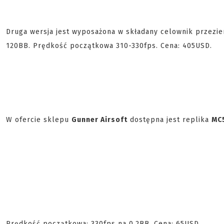
Druga wersja jest wyposażona w składany celownik przez
120BB. Prędkość początkowa 310-330fps. Cena: 405USD.
W ofercie sklepu
Gunner Airsoft
dostępna jest replika
MC
Prędkość początkowa: 330fps na 0.2BB. Cena: 65USD.