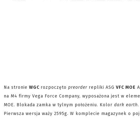
Na stronie
WGC
rozpoczęto
preorder
repliki ASG
VFC MOE
A
na M4 firmy Vega Force Company, wyposażona jest w elem
MOE. Blokada zamka w tylnym położeniu. Kolor
dark earth
Pierwsza wersja waży 2595g. W komplecie magazynek o po