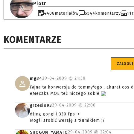
Piotr
4408
materiałów
6544
komentarzy
11
KOMENTARZE
ZALOGUJ
29-04-2009 @
21:38
mg34
Fajna ta konwersja do tommy'ego , akurat cos 
eMeczka MOE też niczego sobie
29-04-2009 @
22:00
grzesio93
dżing gongi i 330 fps :>
Mogli zrobić wersję z tłumikiem ;/
29-04-2009 @
22:04
SHOGUN_YAMATO