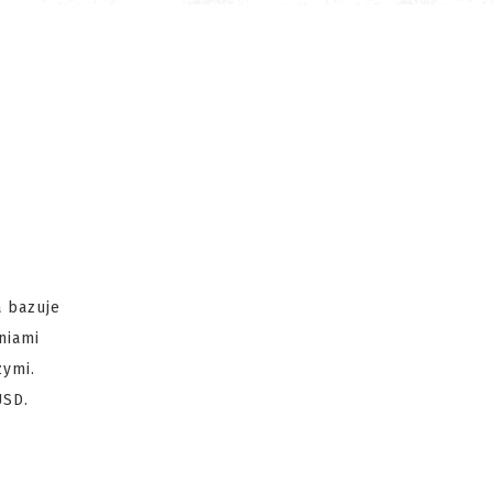
a bazuje
niami
zymi.
75USD.