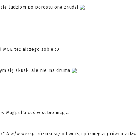
m się ludziom po porostu ona znudzi
i MOE też niczego sobie ;D
m się skusił, ale nie ma druma
 w Magpul'a coś w sobie mają...
ć" A w/w wersja różniła się od wersji późniejszej również dźw