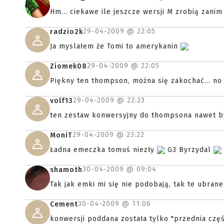
Hm... ciekawe ile jeszcze wersji M zrobią zani
29-04-2009 @
22:05
radzio2k
Ja myslałem że Tomi to amerykanin
29-04-2009 @
22:05
Ziomek08
Piękny ten thompson, można się zakochać... no 
29-04-2009 @
22:23
volf13
ten zestaw konwersyjny do thompsona nawet by
29-04-2009 @
23:22
MoniT
Ładna emeczka tomuś niezły
G3 Byrzydal
30-04-2009 @
09:04
shamoth
Tak jak emki mi się nie podobają, tak te ubrane
30-04-2009 @
11:06
Cement
konwersji poddana została tylko "przednia częś