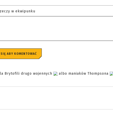
rzeczy w ekwipunku
 SIĘ ABY KOMENTOWAĆ
dla Brytofili drugo wojennych
albo maniaków Thompsona