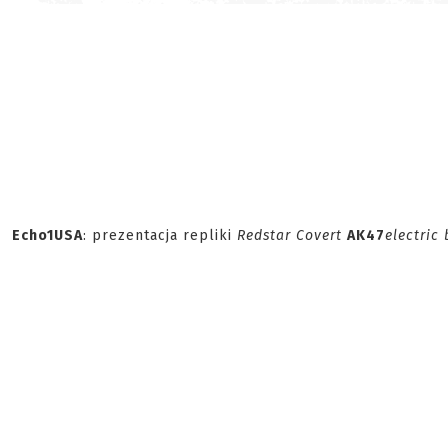
Echo1USA
: prezentacja repliki
Redstar Covert
AK47
electric 