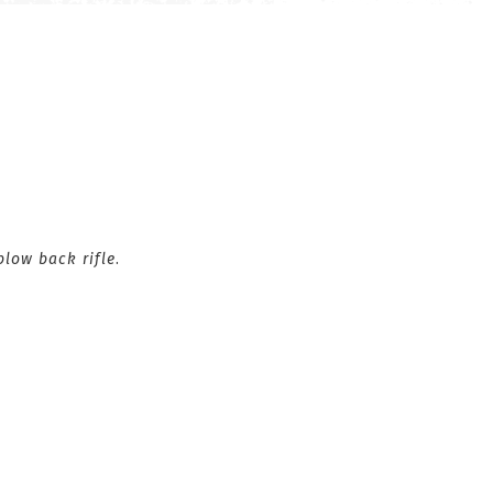
blow back rifle
.