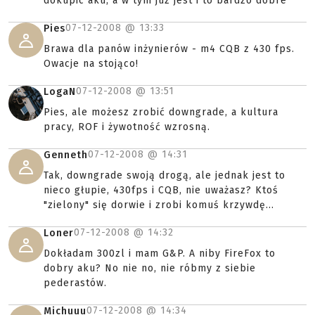
dokupic aku, a w tym juz jest i to bardzo dobre
07-12-2008 @
13:33
Pies
Brawa dla panów inżynierów - m4 CQB z 430 fps.
Owacje na stojąco!
07-12-2008 @
13:51
LogaN
Pies, ale możesz zrobić downgrade, a kultura
pracy, ROF i żywotność wzrosną.
07-12-2008 @
14:31
Genneth
Tak, downgrade swoją drogą, ale jednak jest to
nieco głupie, 430fps i CQB, nie uważasz? Ktoś
"zielony" się dorwie i zrobi komuś krzywdę...
07-12-2008 @
14:32
Loner
Dokładam 300zl i mam G&P. A niby FireFox to
dobry aku? No nie no, nie róbmy z siebie
pederastów.
07-12-2008 @
14:34
Michuuu