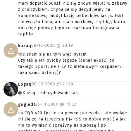
mam dopłacić 500zl, niż się znowu wje.ać w zabawy
z chińczykiem. Chyba że się decydujemy na
kompleksową modyfikację bebechów, jak ja. Fakt
nie wyszło tanio, ale mam markową replikę, która
kosztuje połowę tego co markowa tuningowana
replika.
08-12-2008 @
20:19
kozaq
Nie znam się na tym więc pytam:
Czy takie M4 byłoby lepsze (cena/jakość) od
takiego SportLine z CA (z metalowym korpusem i
taką samą baterią)?
08-12-2008 @
21:20
LogaN
@Kozaq - zdecydowanie tak.
25-11-2009 @
15:32
gogledt
na CQB 430 fps to na pewno przesada... ale wydaje
mi się że na ta wersję PJ4 RIS to dobra moc;) a jak
nie to wymienić sprężynę na słabszą i po