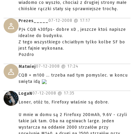
wiadomo co wyszło, chociaż z drugiej strony małe
chińskie rączki stały się sprawniejsze trochę.
07-12-2008 @
17:17
Prezes_____
PJ4 CQB 430fps- dobre xD , jeszcze ktoś napisze
idealne do budynku.
Z tego wszystkiego chciałbym tylko kolbe SF bo
jest fajnie wykonana.
Pozdro
07-12-2008 @
17:24
Matwiej
CQB + m100 ... trzeba nad tym pomyslec. w koncu
swięta idą
07-12-2008 @
17:35
LogaN
Loner, otóż to, Firefoxy właśnie są dobre.
U mnie w domu są 2 Firefoxy 200mAh, 9.6V - czyli
takie jak tam. Oba na ogniwach large. Jeden
wystarcza na oddanie 2000 strzałów przy
sprężynie M140, a drugi na 2500 strzałów przy