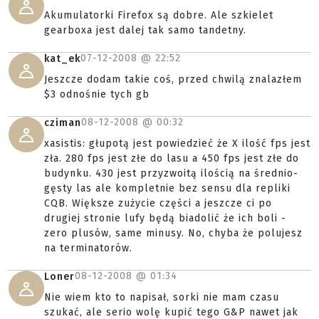
Akumulatorki Firefox są dobre. Ale szkielet
gearboxa jest dalej tak samo tandetny.
07-12-2008 @
22:52
kat_ek
Jeszcze dodam takie coś, przed chwilą znalazłem
$3 odnośnie tych gb
08-12-2008 @
00:32
cziman
xasistis: głupotą jest powiedzieć że X ilość fps jest
zła. 280 fps jest złe do lasu a 450 fps jest złe do
budynku. 430 jest przyzwoitą ilością na średnio-
gęsty las ale kompletnie bez sensu dla repliki
CQB. Większe zużycie części a jeszcze ci po
drugiej stronie lufy będą biadolić że ich boli -
zero plusów, same minusy. No, chyba że polujesz
na terminatorów.
08-12-2008 @
01:34
Loner
Nie wiem kto to napisał, sorki nie mam czasu
szukać, ale serio wolę kupić tego G&P nawet jak