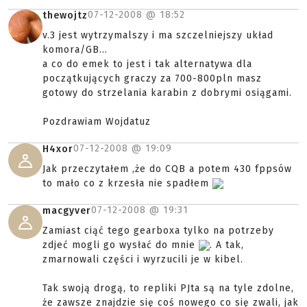
07-12-2008 @
18:52
thewojtz
v.3 jest wytrzymalszy i ma szczelniejszy układ
komora/GB...
a co do emek to jest i tak alternatywa dla
początkujących graczy za 700-800pln masz
gotowy do strzelania karabin z dobrymi osiągami.
Pozdrawiam Wojdatuz
07-12-2008 @
19:09
H4xor
Jak przeczytałem ,że do CQB a potem 430 fppsów
to mało co z krzesła nie spadłem
07-12-2008 @
19:31
macgyver
Zamiast ciąć tego gearboxa tylko na potrzeby
zdjeć mogli go wysłać do mnie
. A tak,
zmarnowali części i wyrzucili je w kibel.
Tak swoją drogą, to repliki PJta są na tyle zdolne,
że zawsze znajdzie się coś nowego co się zwali, jak