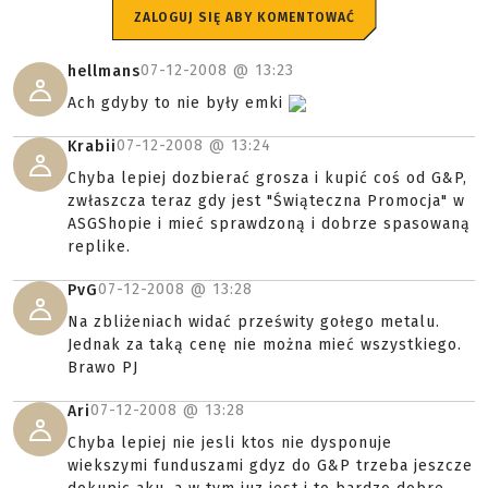
ZALOGUJ SIĘ ABY KOMENTOWAĆ
07-12-2008 @
13:23
hellmans
Ach gdyby to nie były emki
07-12-2008 @
13:24
Krabii
Chyba lepiej dozbierać grosza i kupić coś od G&P,
zwłaszcza teraz gdy jest "Świąteczna Promocja" w
ASGShopie i mieć sprawdzoną i dobrze spasowaną
replike.
07-12-2008 @
13:28
PvG
Na zbliżeniach widać prześwity gołego metalu.
Jednak za taką cenę nie można mieć wszystkiego.
Brawo PJ
07-12-2008 @
13:28
Ari
Chyba lepiej nie jesli ktos nie dysponuje
wiekszymi funduszami gdyz do G&P trzeba jeszcze