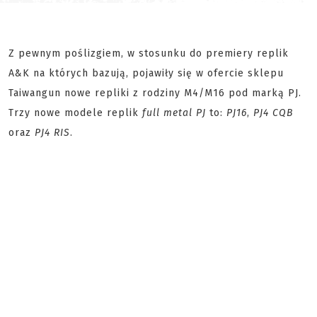
Z pewnym poślizgiem, w stosunku do premiery replik
A&K na których bazują, pojawiły się w ofercie sklepu
Taiwangun nowe repliki z rodziny M4/M16 pod marką PJ.
Trzy nowe modele replik
full metal PJ
to:
PJ16
,
PJ4 CQB
oraz
PJ4 RIS
.