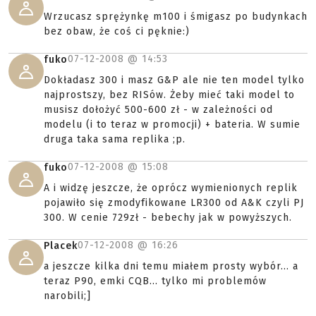
Wrzucasz sprężynkę m100 i śmigasz po budynkach
bez obaw, że coś ci pęknie:)
07-12-2008 @
14:53
fuko
Dokładasz 300 i masz G&P ale nie ten model tylko
najprostszy, bez RISów. Żeby mieć taki model to
musisz dołożyć 500-600 zł - w zależności od
modelu (i to teraz w promocji) + bateria. W sumie
druga taka sama replika ;p.
07-12-2008 @
15:08
fuko
A i widzę jeszcze, że oprócz wymienionych replik
pojawiło się zmodyfikowane LR300 od A&K czyli PJ
300. W cenie 729zł - bebechy jak w powyższych.
07-12-2008 @
16:26
Placek
a jeszcze kilka dni temu miałem prosty wybór... a
teraz P90, emki CQB... tylko mi problemów
narobili;]