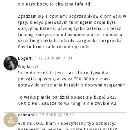
nie uszy body, to chwiejna lufa itd...
Zgadzam się z opiniami poprzedników o brnięciu w
fpsy. Kiedyś pierwszym tunningiem broni była
sprężyna, bateria; później tylko bateria... a teraz
tunning zaczyna się od osłabienia broni i dodania
szczelnego układu lufa/dysza/gumka hu/precka.
Coś tu brnie za bardzo do przodu.
07-12-2008 @
19:31
LogaN
Wojdatuz:
"a co do emek to jest i tak alternatywa dla
początkujących graczy za 700-800pln masz
gotowy do strzelania karabin z dobrymi osiągami."
To według mnie bardziej opłaca się kupić SR25
URX z P&J. Zawsze to v.2 long, a nie zwykłe v.2..
07-12-2008 @
19:31
cziman
430 na CQB.. hmm - specyficzny typ odbiorcy.
Rozumiem że pejcze i puchate kajdanki gratis?