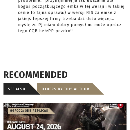
problemie... przynajmniej ja tak uważam!! dla
kogoś początkującego emka w tej wersji i w takiej
cenie to fajna sprawa:) w wersji RIS za emke z
jakiejś lepszej firmy trzeba dać dużo więcej...
myślę że PJ miało dobry pomysł no może oprócz
tego CQB heh:PP pozdro!!
RECOMMENDED
SEE ALSO
OTHERS BY THIS AUTHOR
GG/CO2/GBB REPLICAS