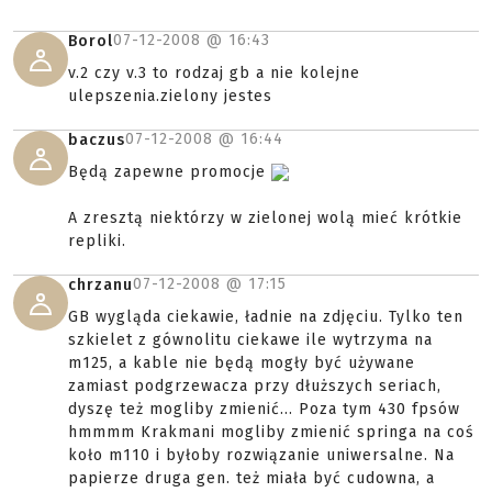
07-12-2008 @
16:43
Borol
v.2 czy v.3 to rodzaj gb a nie kolejne
ulepszenia.zielony jestes
07-12-2008 @
16:44
baczus
Będą zapewne promocje
A zresztą niektórzy w zielonej wolą mieć krótkie
repliki.
07-12-2008 @
17:15
chrzanu
GB wygląda ciekawie, ładnie na zdjęciu. Tylko ten
szkielet z gównolitu ciekawe ile wytrzyma na
m125, a kable nie będą mogły być używane
zamiast podgrzewacza przy dłuższych seriach,
dyszę też mogliby zmienić... Poza tym 430 fpsów
hmmmm Krakmani mogliby zmienić springa na coś
koło m110 i byłoby rozwiązanie uniwersalne. Na
papierze druga gen. też miała być cudowna, a