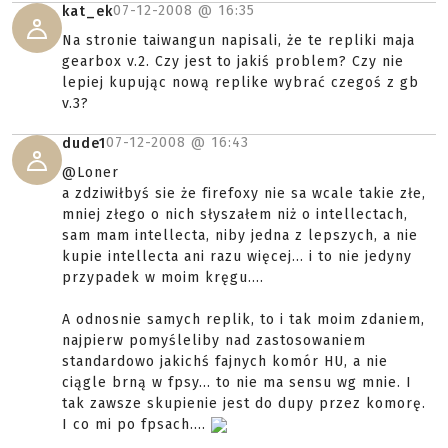
07-12-2008 @
16:35
kat_ek
Na stronie taiwangun napisali, że te repliki maja
gearbox v.2. Czy jest to jakiś problem? Czy nie
lepiej kupując nową replike wybrać czegoś z gb
v.3?
07-12-2008 @
16:43
dude1
@Loner
a zdziwiłbyś sie że firefoxy nie sa wcale takie złe,
mniej złego o nich słyszałem niż o intellectach,
sam mam intellecta, niby jedna z lepszych, a nie
kupie intellecta ani razu więcej... i to nie jedyny
przypadek w moim kręgu....
A odnosnie samych replik, to i tak moim zdaniem,
najpierw pomyśleliby nad zastosowaniem
standardowo jakichś fajnych komór HU, a nie
ciągle brną w fpsy... to nie ma sensu wg mnie. I
tak zawsze skupienie jest do dupy przez komorę.
I co mi po fpsach....