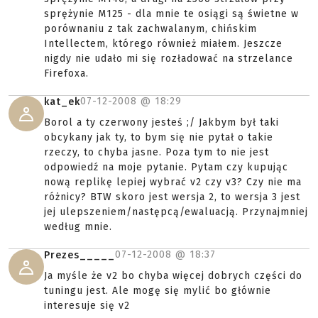
sprężynie M125 - dla mnie te osiągi są świetne w
porównaniu z tak zachwalanym, chińskim
Intellectem, którego również miałem. Jeszcze
nigdy nie udało mi się rozładować na strzelance
Firefoxa.
07-12-2008 @
18:29
kat_ek
Borol a ty czerwony jesteś ;/ Jakbym był taki
obcykany jak ty, to bym się nie pytał o takie
rzeczy, to chyba jasne. Poza tym to nie jest
odpowiedź na moje pytanie. Pytam czy kupując
nową replikę lepiej wybrać v2 czy v3? Czy nie ma
różnicy? BTW skoro jest wersja 2, to wersja 3 jest
jej ulepszeniem/następcą/ewaluacją. Przynajmniej
według mnie.
07-12-2008 @
18:37
Prezes_____
Ja myśle że v2 bo chyba więcej dobrych części do
tuningu jest. Ale mogę się mylić bo głównie
interesuje się v2