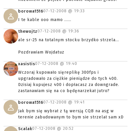
07-12-2008 @
19:33
borowa1516
I te kable ooo mamo ......
07-12-2008 @
19:36
thewojtz
ale sr-25 na totalnym stocku brzydko strzela...
Pozdrawiam Wojdatuz
07-12-2008 @
19:40
xasistis
Wczoraj kupowało sięreplikę 300fps i
upgradowało za ciężkie pieniądze do tych 400.
Dzisiaj kupujesz 400 i dopłacasz za downgrade.
zastanawiam się na co będęnarzekał jutro?
07-12-2008 @
19:41
borowa1516
Jak bym się wybrał z tą wersją CQB na asg w
terenie zabudowanym to bym sie strzelał sam xD
07-12-2008 @
20:52
Scalak