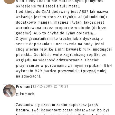
A od kiedy ZnAl to nie matal? Chyba pomyliłes
okreslenie full steel z full metal.
I od kiedy do ZnAl dodawany jest ABS? Jak nazwa
wskazuje jest to stop Zn (cynk)+ Al (aluminium)+
dodatkowo mangan, magnez i tytan. Jakość jest
warunkowana przez proporcje w stopie (dobrze
gadam?). ABS to chyba do Cymy dolewają...
Z tymi granatnikami to troche jak z dyskusją o
sensie dopłacania za oznaczenia na body. Jedni
chcą wierna replikę a inni kawałek rurki miotającej
pociski... Osobiście wole zagraniczną replike ze
względu na wierność odwzorowania. Chociaż
przynzam że w porównaniu z innymi replikami G&H
wykonało M79 bardzo przyzwoicie (przynajmniej
na zdjęciach).
13-12-2009 @
10:21
Promant
@k0much
Zastanów się czasem zanim napiszesz jakąś
bzdurę. Twój komentarz został skasowany, bo był