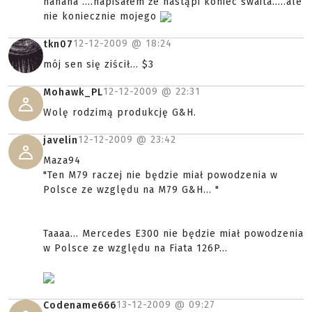
hahaha ....napisałem że nastąpi koniec śwaita.....ale
nie koniecznie mojego
12-12-2009 @
18:24
tkn07
mój sen się ziścił... $3
12-12-2009 @
22:31
Mohawk_PL
Wolę rodzimą produkcję G&H.
12-12-2009 @
23:42
javelin
Maza94
"Ten M79 raczej nie będzie miał powodzenia w
Polsce ze względu na M79 G&H... "
Taaaa... Mercedes E300 nie będzie miał powodzenia
w Polsce ze względu na Fiata 126P...
13-12-2009 @
09:27
Codename666