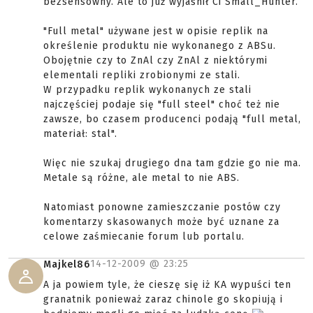
bezsensowny. Ale to już wyjaśnił Ci Small_Hunter.
"Full metal" używane jest w opisie replik na
określenie produktu nie wykonanego z ABSu.
Obojętnie czy to ZnAl czy ZnAl z niektórymi
elementali repliki zrobionymi ze stali.
W przypadku replik wykonanych ze stali
najczęściej podaje się "full steel" choć też nie
zawsze, bo czasem producenci podają "full metal,
materiał: stal".
Więc nie szukaj drugiego dna tam gdzie go nie ma.
Metale są różne, ale metal to nie ABS.
Natomiast ponowne zamieszczanie postów czy
komentarzy skasowanych może być uznane za
celowe zaśmiecanie forum lub portalu.
14-12-2009 @
23:25
Majkel86
A ja powiem tyle, że cieszę się iż KA wypuści ten
granatnik ponieważ zaraz chinole go skopiują i