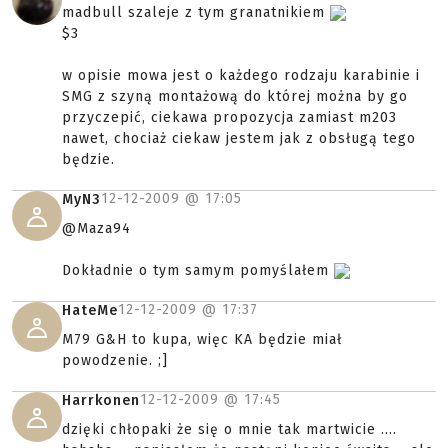
madbull szaleje z tym granatnikiem
$3
w opisie mowa jest o każdego rodzaju karabinie i
SMG z szyną montażową do której można by go
przyczepić, ciekawa propozycja zamiast m203
nawet, chociaż ciekaw jestem jak z obsługą tego
będzie.
12-12-2009 @
17:05
MyN3
@Maza94
Dokładnie o tym samym pomyślałem
12-12-2009 @
17:37
HateMe
M79 G&H to kupa, więc KA będzie miał
powodzenie. ;]
12-12-2009 @
17:45
Harrkonen
dzięki chłopaki że się o mnie tak martwicie ....