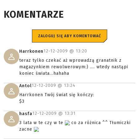
KOMENTARZE
ZALOGUJ SIĘ ABY KOMENTOWAĆ
12-12-2009 @
13:20
Harrkonen
teraz tylko czekać aż wprowadzą granatnik z
magazynkiem rewolwerowym:) .... wtedy nastąpi
koniec świata...hahaha
12-12-2009 @
13:24
Antol
Harrkonen Twój świat się kończy:
$3
12-12-2009 @
13:31
hasfa
3 lata w te czy w te
co za różnica ^^ Tłumiczki
zacne