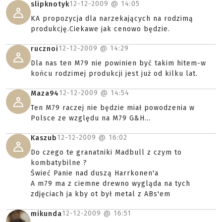
12-12-2009 @
14:05
slipknotyk
KA propozycja dla narzekających na rodzimą
produkcję.Ciekawe jak cenowo będzie.
12-12-2009 @
14:29
rucznoi
Dla nas ten M79 nie powinien być takim hitem-w
końcu rodzimej produkcji jest już od kilku lat.
12-12-2009 @
14:54
Maza94
Ten M79 raczej nie będzie miał powodzenia w
Polsce ze względu na M79 G&H...
12-12-2009 @
16:02
Kaszub
Do czego te granatniki Madbull z czym to
kombatybilne ?
Świeć Panie nad duszą Harrkonen'a
A m79 ma z ciemne drewno wygląda na tych
zdjęciach ja kby ot był metal z ABs'em
12-12-2009 @
16:51
mikunda