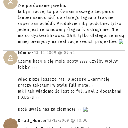
Złe porównanie javelin.
Ja bym raczej to porównam naszego Leoparda
(super samochód) do starego Jaguara (równie
super samochód). Produkcje niby podobne, tylko
jeden jest renomowany (Jaguar), a drugi nie. Nie
ma co dyskwalifikować G&H, tylko dlatego, że mają
mniej pieniędzy na realizacje swoich projektów.
13-12-2009 @
09:42
k0much
Czemu kasuje się moje posty ???? Czyżby wpływ
lobby ???
Więc piszę jeszcze raz: Dlaczego ,,karmi"się
graczy tekstami w stylu full metal ?
Jak i tak wiadomo że jest to full ZnAl z dodatkami
z ABS-u ??
Ktoś uważa nas za ciemnotę ??
13-12-2009 @
10:06
Small_Hunter