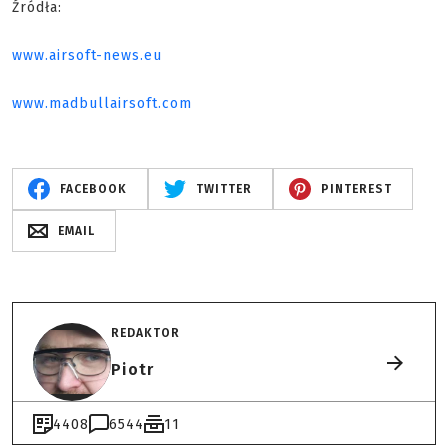
Źródła:
www.airsoft-news.eu
www.madbullairsoft.com
FACEBOOK
TWITTER
PINTEREST
EMAIL
REDAKTOR
Piotr
4408
6544
11