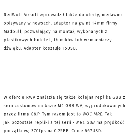
RedWolf Airsoft wprowadził także do oferty, niedawno
opisywany w newsach, adapter na gwint 14mm firmy
Madbull, pozwalający na montaż, wykonanych z
plastikowych butelek, tłumików lub wzmacniaczy
dźwięku. Adapter kosztuje 15USD.
W ofercie RWA znalazła się także kolejna replika GBB z
serii customów na bazie M4 GBB WA, wyprodukowanych
przez firmę G&P. Tym razem jest to
WOC MRE
. Tak
jak pozostałe repliki z tej serii -
MRE GBB
ma prędkość
początkową 370fps na 0.25BB. Cena: 667USD.