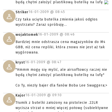
będą chętni założyć plastikową butelkę na lufę
16-01-2009 @
08:45
Striker
Czy taka ucięta butelka zmienia jakoś odgłos
wystrzału? Zaraz spróbuję...
16-01-2009 @
08:46
wojaktomek
Bardziej mnie odstrasza cena magazynków do M4
GBB, niż cena repliki, która znowu nie jest aż tak
wygórowana.
16-01-2009 @
08:47
kryst
"Hmmm mogę się mylić, ale airsoftowcy raczej nie
będą chętni założyć plastikową butelkę na lufę"
Co Ty, niezły bajer dla fanów Boba Lee Swaggera;>
16-01-2009 @
09:10
Kajor
Tłumik z butelki założony na pistolecie .22LR
wycisza strzał o mniej więcej połowę (subiektywne