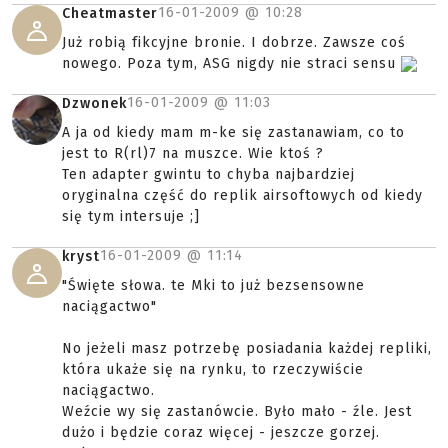
16-01-2009 @
10:28
Cheatmaster
Już robią fikcyjne bronie. I dobrze. Zawsze coś
nowego. Poza tym, ASG nigdy nie straci sensu
16-01-2009 @
11:03
Dzwonek
A ja od kiedy mam m-ke się zastanawiam, co to
jest to R(rl)7 na muszce. Wie ktoś ?
Ten adapter gwintu to chyba najbardziej
oryginalna część do replik airsoftowych od kiedy
się tym intersuje ;]
16-01-2009 @
11:14
kryst
"Święte słowa. te Mki to już bezsensowne
naciągactwo"
No jeżeli masz potrzebę posiadania każdej repliki,
która ukaże się na rynku, to rzeczywiście
naciągactwo.
Weźcie wy się zastanówcie. Było mało - źle. Jest
dużo i będzie coraz więcej - jeszcze gorzej.