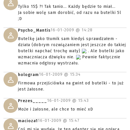
Tylko 15$ ?! Tak tanio... Każdy będzie to miał...
Ja sobie wolę sam dorobić, od razu na butelki 5l
;D
16-01-2009 @
14:28
Psycho_Mantis
Butelkę jako tłumik sam kiedyś sprawdzałem -
działa (dobrym rozwiązaniem jest jeszcze do takiej
butelki napchać trochę waty)
. Ale butelki jako
wzmaczniacza dźwięku nie.
Pewnie faktycznie
wzmacnia odgłosy wystrzału.
16-01-2009 @
15:34
hologram
Firmowa przejściówka na gwint od butelki - to już
jest żałosne.
16-01-2009 @
15:43
Prezes_____
Może i żałosne, ale chce to mieć xD
16-01-2009 @
15:47
macioza1
Coś mi się wydaję, że ten adapter się nie opłaca...