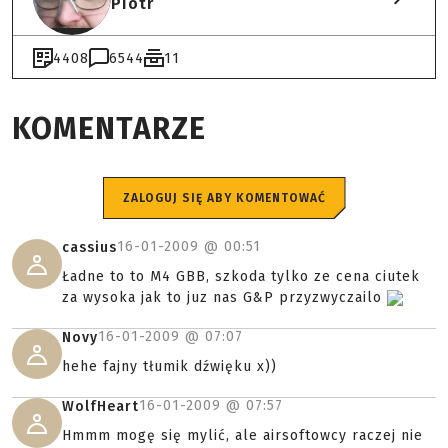
Piotr
4408
6544
11
KOMENTARZE
ZALOGUJ SIĘ ABY KOMENTOWAĆ
16-01-2009 @
00:51
cassius
Ładne to to M4 GBB, szkoda tylko ze cena ciutek
za wysoka jak to juz nas G&P przyzwyczailo
16-01-2009 @
07:07
Novy
hehe fajny tłumik dźwięku x))
16-01-2009 @
07:57
WolfHeart
Hmmm mogę się mylić, ale airsoftowcy raczej nie