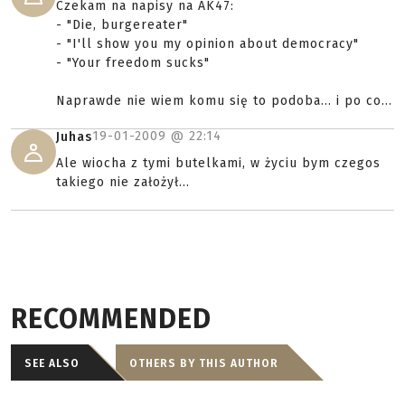
Czekam na napisy na AK47:
- "Die, burgereater"
- "I'll show you my opinion about democracy"
- "Your freedom sucks"
Naprawde nie wiem komu się to podoba... i po co...
19-01-2009 @
22:14
Juhas
Ale wiocha z tymi butelkami, w życiu bym czegos
takiego nie założył...
RECOMMENDED
SEE ALSO
OTHERS BY THIS AUTHOR