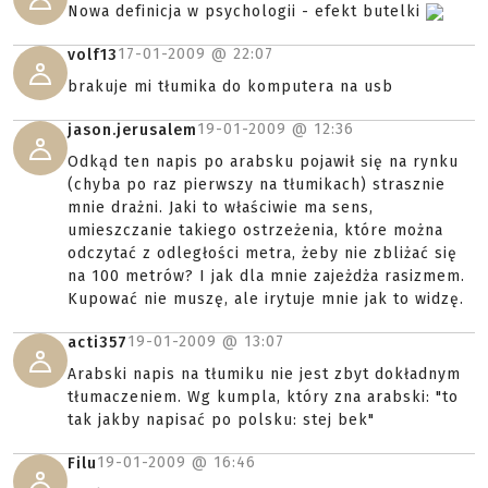
Nowa definicja w psychologii - efekt butelki
17-01-2009 @
22:07
volf13
brakuje mi tłumika do komputera na usb
19-01-2009 @
12:36
jason.jerusalem
Odkąd ten napis po arabsku pojawił się na rynku
(chyba po raz pierwszy na tłumikach) strasznie
mnie drażni. Jaki to właściwie ma sens,
umieszczanie takiego ostrzeżenia, które można
odczytać z odległości metra, żeby nie zbliżać się
na 100 metrów? I jak dla mnie zajeżdża rasizmem.
Kupować nie muszę, ale irytuje mnie jak to widzę.
19-01-2009 @
13:07
acti357
Arabski napis na tłumiku nie jest zbyt dokładnym
tłumaczeniem. Wg kumpla, który zna arabski: "to
tak jakby napisać po polsku: stej bek"
19-01-2009 @
16:46
Filu