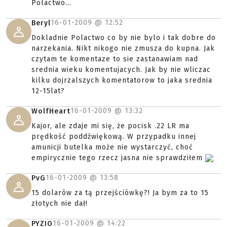
Polactwo...
16-01-2009 @
12:52
Beryl
Dokladnie Polactwo co by nie bylo i tak dobre do
narzekania. Nikt nikogo nie zmusza do kupna. Jak
czytam te komentaze to sie zastanawiam nad
srednia wieku komentujacych. Jak by nie wliczac
kilku dojrzalszych komentatorow to jaka srednia
12-15lat?
16-01-2009 @
13:32
WolfHeart
Kajor, ale zdaje mi się, że pocisk .22 LR ma
prędkość poddźwiękową. W przypadku innej
amunicji butelka może nie wystarczyć, choć
empirycznie tego rzecz jasna nie sprawdziłem
16-01-2009 @
13:58
PvG
15 dolarów za tą przejściówkę?! Ja bym za to 15
złotych nie dał!
16-01-2009 @
14:22
PYZIO