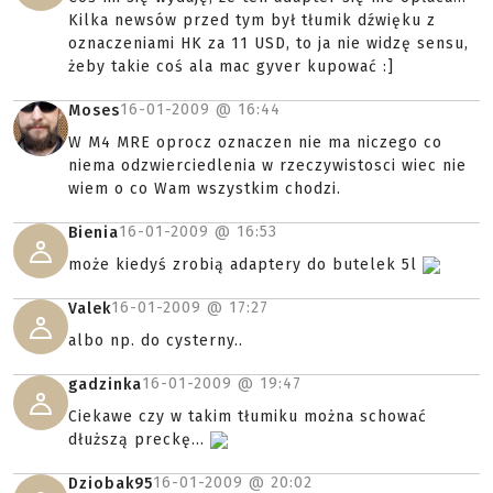
Kilka newsów przed tym był tłumik dźwięku z
oznaczeniami HK za 11 USD, to ja nie widzę sensu,
żeby takie coś ala mac gyver kupować :]
16-01-2009 @
16:44
Moses
W M4 MRE oprocz oznaczen nie ma niczego co
niema odzwierciedlenia w rzeczywistosci wiec nie
wiem o co Wam wszystkim chodzi.
16-01-2009 @
16:53
Bienia
może kiedyś zrobią adaptery do butelek 5l
16-01-2009 @
17:27
Valek
albo np. do cysterny..
16-01-2009 @
19:47
gadzinka
Ciekawe czy w takim tłumiku można schować
dłuższą preckę...
16-01-2009 @
20:02
Dziobak95