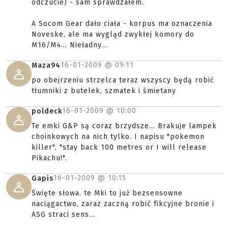
odczucie) - sam sprawdzałem.
A Socom Gear dało ciała - korpus ma oznaczenia
Noveske, ale ma wygląd zwykłej komory do
M16/M4... Nieładny...
16-01-2009 @
09:11
Maza94
po obejrzeniu strzelca teraz wszyscy będą robić
tłumniki z butelek, szmatek i śmietany
16-01-2009 @
10:00
poldeck
Te emki G&P są coraz brzydsze... Brakuje lampek
choinkowych na nich tylko. I napisu "pokemon
killer", "stay back 100 metres or I will release
Pikachu!".
16-01-2009 @
10:15
Gapis
Święte słowa. te Mki to już bezsensowne
naciągactwo, zaraz zaczną robić fikcyjne bronie i
ASG straci sens...