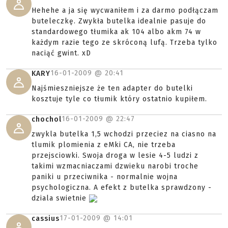
Hehehe a ja się wycwaniłem i za darmo podłączam
buteleczkę. Zwykła butelka idealnie pasuje do
standardowego tłumika ak 104 albo akm 74 w
każdym razie tego ze skróconą lufą. Trzeba tylko
naciąć gwint. xD
16-01-2009 @
20:41
KARY
Najśmieszniejsze że ten adapter do butelki
kosztuje tyle co tłumik który ostatnio kupiłem.
16-01-2009 @
22:47
chochol
zwykla butelka 1,5 wchodzi przeciez na ciasno na
tlumik plomienia z eMki CA, nie trzeba
przejsciowki. Swoja droga w lesie 4-5 ludzi z
takimi wzmacniaczami dzwieku narobi troche
paniki u przeciwnika - normalnie wojna
psychologiczna. A efekt z butelka sprawdzony -
dziala swietnie
17-01-2009 @
14:01
cassius