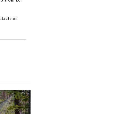
P5 from LCT
ailable on