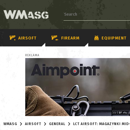
AIRSOFT
FIREARM
EQUIPMENT
REKLAMA
WMASG
AIRSOFT
GENERAL
LCT AIRSOFT: MAGAZYNKI MID