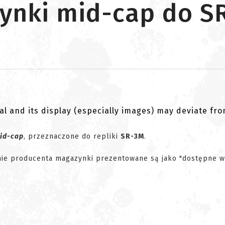
zynki mid-cap do S
al and its display (especially images) may deviate fr
id-cap
, przeznaczone do repliki
SR-3M
.
ronie producenta magazynki prezentowane są jako "dostępne w