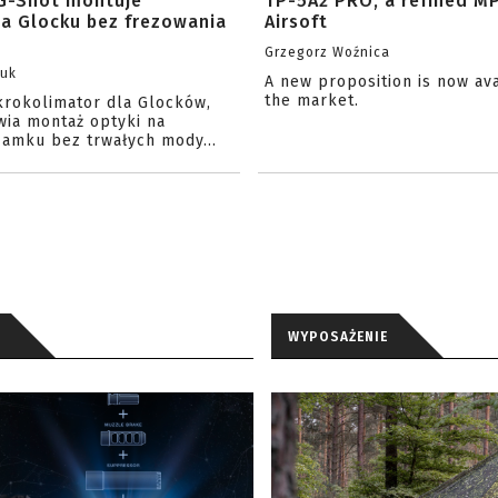
G-Shot montuje
TP-5A2 PRO, a refined M
na Glocku bez frezowania
Airsoft
Grzegorz Woźnica
zuk
A new proposition is now av
the market.
krokolimator dla Glocków,
wia montaż optyki na
amku bez trwałych mody...
WYPOSAŻENIE