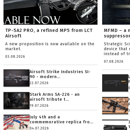
TP-5A2 PRO, a refined MP5 from LCT
MFMD – a 
Airsoft
suppresso
A new proposition is now available on the
Strategic S
market.
device that 
instead of tr
03.08.2026
07.08.2026
Airsoft Strike Industries SI-
90 - modern...
22.07.2026
Stark Arms SA-226 - an
airsoft tribute t...
19.07.2026
July 4th and a
commemorative replica fro...
04.07.2026