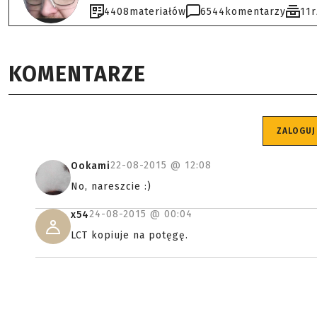
4408
materiałów
6544
komentarzy
11
KOMENTARZE
ZALOGUJ
22-08-2015 @
12:08
Ookami
No, nareszcie :)
24-08-2015 @
00:04
x54
LCT kopiuje na potęgę.