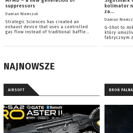
MFMD – a new generation of
Sightmark 
suppressors
kolimator 
za...
Damian Niemczuk
Damian Niemc
Strategic Sciences has created an
exhaust device that uses a controlled
G-Shot to mi
gas flow instead of traditional baffle...
który umożli
fabrycznym z
NAJNOWSZE
AIRSOFT
BROŃ PALNA