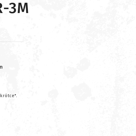
R-3M
om
krótce".