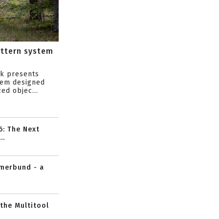
attern system
s
ik presents
tem designed
ed objec...
6: The Next
..
mmerbund - a
 the Multitool