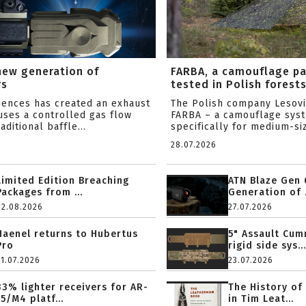
new generation of
FARBA, a camouflage p
rs
tested in Polish forest
ciences has created an exhaust
The Polish company Lesov
uses a controlled gas flow
FARBA – a camouflage sys
aditional baffle...
specifically for medium-siz
28.07.2026
Limited Edition Breaching
ATN Blaze Gen 
Packages from ...
Generation of .
02.08.2026
27.07.2026
Haenel returns to Hubertus
5" Assault Cu
Pro
rigid side sys...
31.07.2026
23.07.2026
33% lighter receivers for AR-
The History of
15/M4 platf...
in Tim Leat...