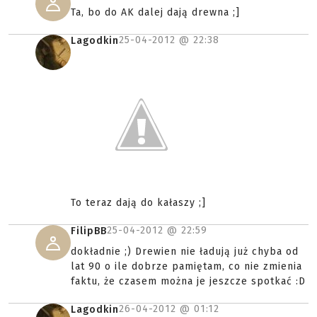
Ta, bo do AK dalej dają drewna ;]
25-04-2012 @
22:38
Lagodkin
To teraz dają do kałaszy ;]
25-04-2012 @
22:59
FilipBB
dokładnie ;) Drewien nie ładują już chyba od
lat 90 o ile dobrze pamiętam, co nie zmienia
faktu, że czasem można je jeszcze spotkać :D
26-04-2012 @
01:12
Lagodkin