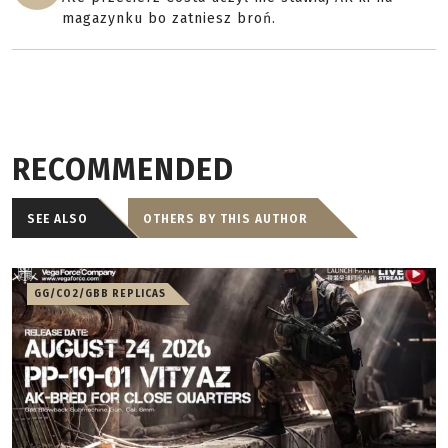
magazynku bo zatniesz broń.
RECOMMENDED
SEE ALSO
OTHERS BY THIS AUTHOR
GG/CO2/GBB REPLICAS