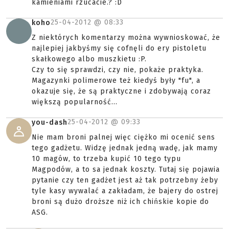
kamieniami rzucacie.? :D
25-04-2012 @
08:33
koho
Z niektórych komentarzy można wywnioskować, że
najlepiej jakbyśmy się cofnęli do ery pistoletu
skałkowego albo muszkietu :P.
Czy to się sprawdzi, czy nie, pokaże praktyka.
Magazynki polimerowe też kiedyś były "fu", a
okazuje się, że są praktyczne i zdobywają coraz
większą popularność...
25-04-2012 @
09:33
you-dash
Nie mam broni palnej więc ciężko mi ocenić sens
tego gadżetu. Widzę jednak jedną wadę, jak mamy
10 magów, to trzeba kupić 10 tego typu
Magpodów, a to sa jednak koszty. Tutaj się pojawia
pytanie czy ten gadżet jest aż tak potrzebny żeby
tyle kasy wywalać a zakładam, że bajery do ostrej
broni są dużo droższe niż ich chińskie kopie do
ASG.