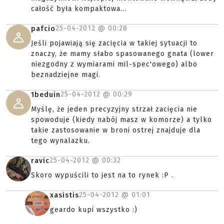
całość była kompaktowa...
25-04-2012 @
00:28
pafcio
Jeśli pojawiają się zacięcia w takiej sytuacji to
znaczy, że mamy słabo spasowanego gnata (lower
niezgodny z wymiarami mil-spec'owego) albo
beznadziejne magi.
25-04-2012 @
00:29
1beduin
Myślę, że jeden precyzyjny strzał zacięcia nie
spowoduje (kiedy nabój masz w komorze) a tylko
takie zastosowanie w broni ostrej znajduje dla
tego wynalazku.
25-04-2012 @
00:32
ravic
Skoro wypuścili to jest na to rynek :P .
25-04-2012 @
01:01
xasistis
geardo kupi wszystko :)