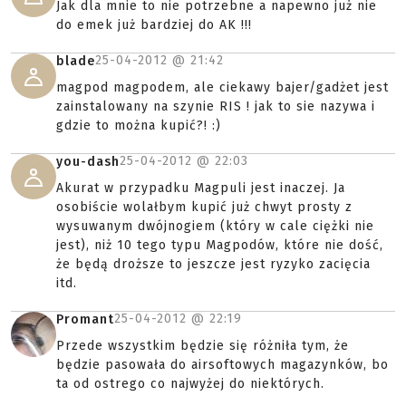
Jak dla mnie to nie potrzebne a napewno już nie
do emek już bardziej do AK !!!
25-04-2012 @
21:42
blade
magpod magpodem, ale ciekawy bajer/gadżet jest
zainstalowany na szynie RIS ! jak to sie nazywa i
gdzie to można kupić?! :)
25-04-2012 @
22:03
you-dash
Akurat w przypadku Magpuli jest inaczej. Ja
osobiście wolałbym kupić już chwyt prosty z
wysuwanym dwójnogiem (który w cale ciężki nie
jest), niż 10 tego typu Magpodów, które nie dość,
że będą droższe to jeszcze jest ryzyko zacięcia
itd.
25-04-2012 @
22:19
Promant
Przede wszystkim będzie się różniła tym, że
będzie pasowała do airsoftowych magazynków, bo
ta od ostrego co najwyżej do niektórych.