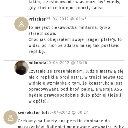
takim, a zastosowanie w as może być wtedy,
gdy ktoś chce kolejne punkty lansu
25-04-2012 @
01:45
Pritcher
To nie jest ciekawostka militarna, tylko
strzelnicowa.
Choć jak obejrzałem swoje ranger plate'y, to
widać po nich że zdarza mi się tak postawić
replikę.
25-04-2012 @
13:46
mikunda
Czytanie ze zrozumieniem, ludzie martwią się
nie o repliki a broń ostrą, w treści newsa też
widnieje wzmianka o tym, że konstrukcja jest
opracowywana pod broń palną, a wersja ASG
będzie prawdopodobnie dużo później (jeżeli
w ogóle).
25-04-2012 @
00:27
swirekster lol
Czekamy na lunety snajperskie dopinane do
magazynków. Najlepiej montowane wewnątrz, żeby