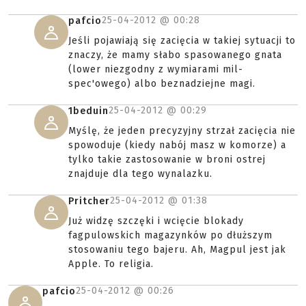
25-04-2012 @
00:28
pafcio
Jeśli pojawiają się zacięcia w takiej sytuacji to
znaczy, że mamy słabo spasowanego gnata
(lower niezgodny z wymiarami mil-
spec'owego) albo beznadziejne magi.
25-04-2012 @
00:29
1beduin
Myślę, że jeden precyzyjny strzał zacięcia nie
spowoduje (kiedy nabój masz w komorze) a
tylko takie zastosowanie w broni ostrej
znajduje dla tego wynalazku.
25-04-2012 @
01:38
Pritcher
Już widzę szczęki i wcięcie blokady
fagpulowskich magazynków po dłuższym
stosowaniu tego bajeru. Ah, Magpul jest jak
Apple. To religia.
25-04-2012 @
00:26
pafcio