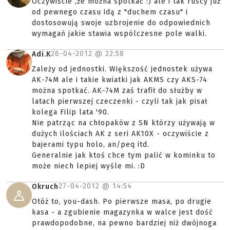
Oczywiście ,że można spotkać :) ale i tak ruscy już
od pewnego czasu idą z "duchem czasu" i
dostosowują swoje uzbrojenie do odpowiednich
wymagań jakie stawia wspólczesne pole walki.
26-04-2012 @
22:58
Adi.K
Zależy od jednostki. Większość jednostek używa
AK-74M ale i takie kwiatki jak AKMS czy AKS-74
można spotkać. AK-74M zaś trafił do służby w
latach pierwszej czeczenki - czyli tak jak pisał
kolega Filip lata '90.
Nie patrząc na chłopaków z SN którzy używają w
dużych ilościach AK z seri AK10X - oczywiście z
bajerami typu holo, an/peq itd.
Generalnie jak ktoś chce tym palić w kominku to
może niech lepiej wyśle mi. :D
27-04-2012 @
14:54
Okruch
Otóż to, you-dash. Po pierwsze masa, po drugie
kasa - a zgubienie magazynka w walce jest dość
prawdopodobne, na pewno bardziej niż dwójnoga