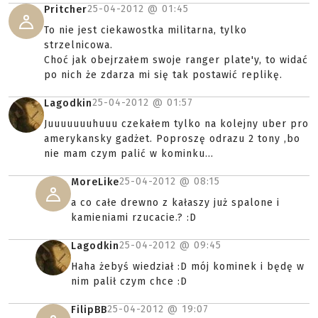
25-04-2012 @
01:45
Pritcher
To nie jest ciekawostka militarna, tylko
strzelnicowa.
Choć jak obejrzałem swoje ranger plate'y, to widać
po nich że zdarza mi się tak postawić replikę.
25-04-2012 @
01:57
Lagodkin
Juuuuuuuhuuu czekałem tylko na kolejny uber pro
amerykansky gadżet. Poproszę odrazu 2 tony ,bo
nie mam czym palić w kominku...
25-04-2012 @
08:15
MoreLike
a co całe drewno z kałaszy już spalone i
kamieniami rzucacie.? :D
25-04-2012 @
09:45
Lagodkin
Haha żebyś wiedział :D mój kominek i będę w
nim palił czym chce :D
25-04-2012 @
19:07
FilipBB