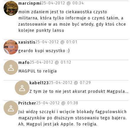
25-04-2012 @
00:34
marcinpmi
moim zdaniem jest to ciekawostka czysto
militarna, która tylko informuje o czymś takim, a
zastosowanie w as może być wtedy, gdy ktoś chce
kolejne punkty lansu
25-04-2012 @
01:01
xasistis
geardo kupi wszystko :)
25-04-2012 @
01:12
mafo
MAGPUL to religia
25-04-2012 @
07:29
kabel123
Z tym że to nie jest akurat produkt Magpula...
25-04-2012 @
01:38
Pritcher
Już widzę szczęki i wcięcie blokady fagpulowskich
magazynków po dłuższym stosowaniu tego bajeru.
Ah, Magpul jest jak Apple. To religia.