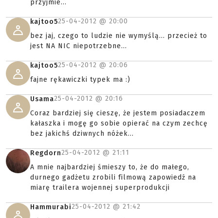
przyjmie...
25-04-2012 @
20:00
kajtoo5
bez jaj, czego to ludzie nie wymyślą... przecież to
jest NA NIC niepotrzebne...
25-04-2012 @
20:06
kajtoo5
fajne rękawiczki typek ma :)
25-04-2012 @
20:16
Usama
Coraz bardziej się cieszę, że jestem posiadaczem
kałaszka i mogę go sobie opierać na czym zechcę
bez jakichś dziwnych nóżek...
25-04-2012 @
21:11
Regdorn
A mnie najbardziej śmieszy to, że do małego,
durnego gadżetu zrobili filmową zapowiedź na
miarę trailera wojennej superprodukcji
25-04-2012 @
21:42
Hammurabi