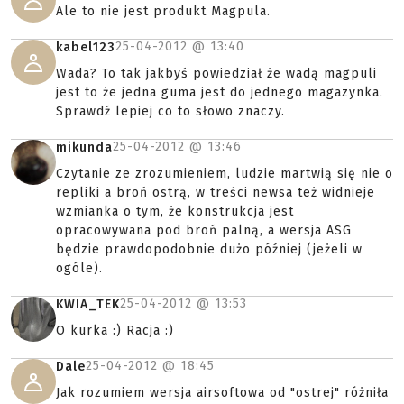
Ale to nie jest produkt Magpula.
25-04-2012 @
13:40
kabel123
Wada? To tak jakbyś powiedział że wadą magpuli
jest to że jedna guma jest do jednego magazynka.
Sprawdź lepiej co to słowo znaczy.
25-04-2012 @
13:46
mikunda
Czytanie ze zrozumieniem, ludzie martwią się nie o
repliki a broń ostrą, w treści newsa też widnieje
wzmianka o tym, że konstrukcja jest
opracowywana pod broń palną, a wersja ASG
będzie prawdopodobnie dużo później (jeżeli w
ogóle).
25-04-2012 @
13:53
KWIA_TEK
O kurka :) Racja :)
25-04-2012 @
18:45
Dale
Jak rozumiem wersja airsoftowa od "ostrej" różniła