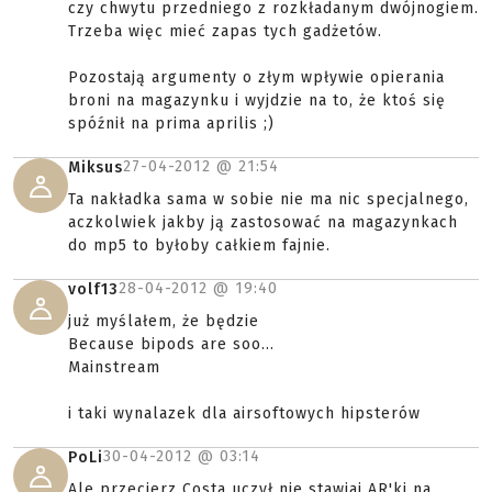
czy chwytu przedniego z rozkładanym dwójnogiem.
Trzeba więc mieć zapas tych gadżetów.
Pozostają argumenty o złym wpływie opierania
broni na magazynku i wyjdzie na to, że ktoś się
spóźnił na prima aprilis ;)
27-04-2012 @
21:54
Miksus
Ta nakładka sama w sobie nie ma nic specjalnego,
aczkolwiek jakby ją zastosować na magazynkach
do mp5 to byłoby całkiem fajnie.
28-04-2012 @
19:40
volf13
już myślałem, że będzie
Because bipods are soo...
Mainstream
i taki wynalazek dla airsoftowych hipsterów
30-04-2012 @
03:14
PoLi
Ale przecierz Costa uczył nie stawiaj AR'ki na