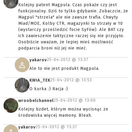
Kolejny patent Magpula. Czas pokaże czy jest
funkcjonalny. Dziś to tylko gdybanie. Zobaczcie, że
Magpul "strzela" ale nie zawsze trafia. Chwyty
Miad/MOE, Kolby CTR, magazynki to strzały w 10
(wystarczy prześledzić focie SyFów). Ale BAT czy
ich zawieszenie taktyczne raczej się nie przyjęło.
Osobiście uważam, że lepiej mieś możliwość
podparcia broni niż jej nie mieć.
25-04-2012 @
13:37
yakarov
Ale to nie jest produkt Magpula.
25-04-2012 @
13:53
KWIA_TEK
O kurka :) Racja :)
25-04-2012 @
13:00
wroobelchannel
Kolejny bzdet, którym można wycisnąc ze
środowiska więcej mamony. Bleah.
25-04-2012 @
13:37
yakarov