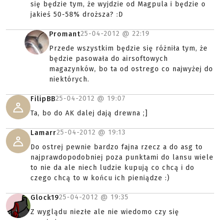
się będzie tym, że wyjdzie od Magpula i będzie o
jakieś 50-58% droższa? :D
25-04-2012 @
22:19
Promant
Przede wszystkim będzie się różniła tym, że
będzie pasowała do airsoftowych
magazynków, bo ta od ostrego co najwyżej do
niektórych.
25-04-2012 @
19:07
FilipBB
Ta, bo do AK dalej dają drewna ;]
25-04-2012 @
19:13
Lamarr
Do ostrej pewnie bardzo fajna rzecz a do asg to
najprawdopodobniej poza punktami do lansu wiele
to nie da ale niech ludzie kupują co chcą i do
czego chcą to w końcu ich pieniądze :)
25-04-2012 @
19:35
Glock19
Z wyglądu niezłe ale nie wiedomo czy się