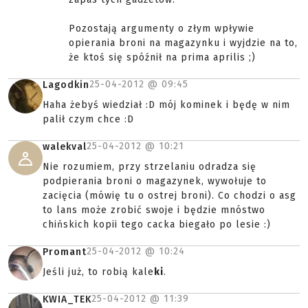
Pozostają argumenty o złym wpływie
opierania broni na magazynku i wyjdzie na to,
że ktoś się spóźnił na prima aprilis ;)
25-04-2012 @
09:45
Lagodkin
Haha żebyś wiedział :D mój kominek i będę w nim
palił czym chce :D
25-04-2012 @
10:21
walekval
Nie rozumiem, przy strzelaniu odradza się
podpierania broni o magazynek, wywołuje to
zacięcia (mówię tu o ostrej broni). Co chodzi o asg
to lans może zrobić swoje i będzie mnóstwo
chińskich kopii tego cacka biegało po lesie :)
25-04-2012 @
10:24
Promant
Jeśli już, to robią kale
ki
.
25-04-2012 @
11:39
KWIA_TEK