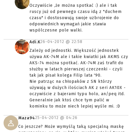
Oczywiście ,że można spotkać :) ale i tak
ruscy już od pewnego czasu idą z "duchem
czasu" i dostosowują swoje uzbrojenie do
odpowiednich wymagań jakie stawia
wspólczesne pole walki.
26-04-2012 @
22:58
Adi.K
Zależy od jednostki. Większość jednostek
używa AK-74M ale i takie kwiatki jak AKMS czy
AKS-74 można spotkać. AK-74M zaś trafił do
służby w latach pierwszej czeczenki - czyli
tak jak pisał kolega Filip lata '90.
Nie patrząc na chłopaków z SN którzy
używają w dużych ilościach AK z seri AK10X -
oczywiście z bajerami typu holo, an/peq itd.
Generalnie jak ktoś chce tym palić w
kominku to może niech lepiej wyśle mi. :D
25-04-2012 @
04:26
Maza94
Co jeszcze? Może wymyślą taką specjalną maskę