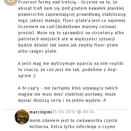
Przerost formy nad treścią - liczenie na to, że
akurat trafi nam się pod gnatem kawałek płaskiej
powierzchni zapewniającej prawidłową stabilizację
tego, jakżeż małego, floor-plate'a jest co najmniej
liczeniem na cud (dodatkowo musimy celować
prosto). Może się to sprawdzić na strzelnicy albo
patrolach miejskich ale w większości sytuacji
będzie działać tak samo jak zwykły floor-plate
albo ranger plate.
A jeśli mag nie wytrzymuje oparcia na nim repliki
to znaczy, że coś jest nie tak, podobnie z hop-
up'em ;)
A hi-cap'y - nie żartujmy ktoś używający takich
magów nie musi mieć stabilnej postawy, może
wysiać dłuższą serię i na jedno wyjdzie :P
25-04-2012 @
00:34
marcinpmi
moim zdaniem jest to ciekawostka czysto
militarna, która tylko informuje o czymś