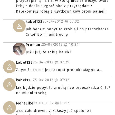
przyczepianą na ris, w którą musisz włożyć twarz
żeby "Idealnie zgrać oko z przyrządami".
Kaleków już robią z użytkowników broni palnej.
25-04-2012 @
07:32
kabel123
Jak będzie popyt to zrobią i co przeszkadza
Ci to? Bo mi ani trochę
25-04-2012 @
10:24
Promant
Jeśli już, to robią kale
ki
.
25-04-2012 @
07:29
kabel123
Z tym że to nie jest akurat produkt Magpula...
25-04-2012 @
07:32
kabel123
Jak będzie popyt to zrobią i co przeszkadza Ci to?
Bo mi ani trochę
25-04-2012 @
08:15
MoreLike
a co całe drewno z kałaszy już spalone i