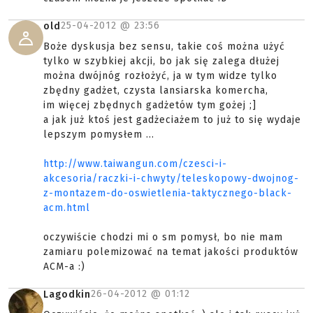
25-04-2012 @
23:56
old
Boże dyskusja bez sensu, takie coś można użyć
tylko w szybkiej akcji, bo jak się zalega dłużej
można dwójnóg rozłożyć, ja w tym widze tylko
zbędny gadżet, czysta lansiarska komercha,
im więcej zbędnych gadżetów tym gożej ;]
a jak już ktoś jest gadżeciażem to już to się wydaje
lepszym pomysłem ...
http://www.taiwangun.com/czesci-i-
akcesoria/raczki-i-chwyty/teleskopowy-dwojnog-
z-montazem-do-oswietlenia-taktycznego-black-
acm.html
oczywiście chodzi mi o sm pomysł, bo nie mam
zamiaru polemizować na temat jakości produktów
ACM-a :)
26-04-2012 @
01:12
Lagodkin