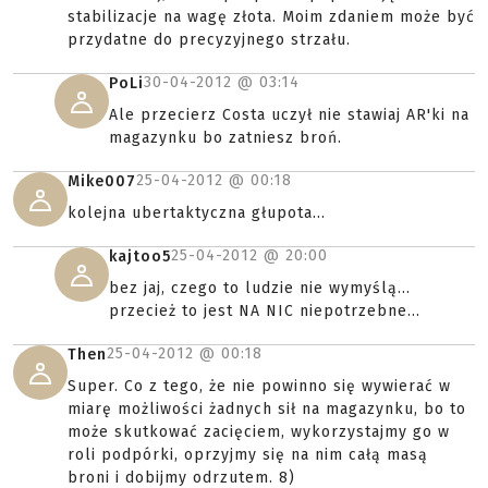
stabilizacje na wagę złota. Moim zdaniem może być
przydatne do precyzyjnego strzału.
30-04-2012 @
03:14
PoLi
Ale przecierz Costa uczył nie stawiaj AR'ki na
magazynku bo zatniesz broń.
25-04-2012 @
00:18
Mike007
kolejna ubertaktyczna głupota...
25-04-2012 @
20:00
kajtoo5
bez jaj, czego to ludzie nie wymyślą...
przecież to jest NA NIC niepotrzebne...
25-04-2012 @
00:18
Then
Super. Co z tego, że nie powinno się wywierać w
miarę możliwości żadnych sił na magazynku, bo to
może skutkować zacięciem, wykorzystajmy go w
roli podpórki, oprzyjmy się na nim całą masą
broni i dobijmy odrzutem. 8)