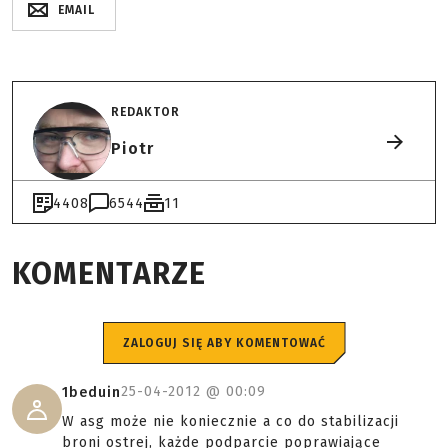
EMAIL
REDAKTOR
Piotr
4408
6544
11
KOMENTARZE
ZALOGUJ SIĘ ABY KOMENTOWAĆ
25-04-2012 @
00:09
1beduin
W asg może nie koniecznie a co do stabilizacji
broni ostrej, każde podparcie poprawiające