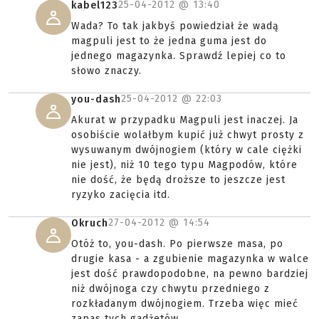
25-04-2012 @
13:40
kabel123
Wada? To tak jakbyś powiedział że wadą
magpuli jest to że jedna guma jest do
jednego magazynka. Sprawdź lepiej co to
słowo znaczy.
25-04-2012 @
22:03
you-dash
Akurat w przypadku Magpuli jest inaczej. Ja
osobiście wolałbym kupić już chwyt prosty z
wysuwanym dwójnogiem (który w cale ciężki
nie jest), niż 10 tego typu Magpodów, które
nie dość, że będą droższe to jeszcze jest
ryzyko zacięcia itd.
27-04-2012 @
14:54
Okruch
Otóż to, you-dash. Po pierwsze masa, po
drugie kasa - a zgubienie magazynka w walce
jest dość prawdopodobne, na pewno bardziej
niż dwójnoga czy chwytu przedniego z
rozkładanym dwójnogiem. Trzeba więc mieć
zapas tych gadżetów.