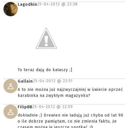
25-04-2012 @
22:38
Lagodkin
To teraz dają do kałaszy ;]
25-04-2012 @
22:51
Gallain
A to nie można już najzwyczajniej w świecie oprzeć
karabinka na zwykłym magazynku?
25-04-2012 @
22:59
FilipBB
dokładnie ;) Drewien nie ładują już chyba od lat 90
o ile dobrze pamiętam, co nie zmienia faktu, że
czasem można je jeszcze spotkać :D