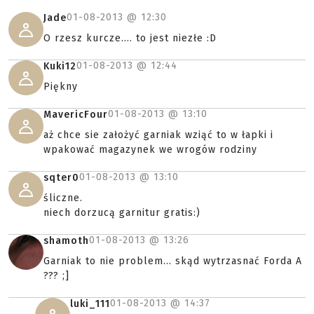
01-08-2013 @
12:30
Jade
O rzesz kurcze.... to jest niezłe :D
01-08-2013 @
12:44
Kuki12
Piękny
01-08-2013 @
13:10
MavericFour
aż chce sie założyć garniak wziąć to w łapki i
wpakować magazynek we wrogów rodziny
01-08-2013 @
13:10
sqter0
śliczne.
niech dorzucą garnitur gratis:)
01-08-2013 @
13:26
shamoth
Garniak to nie problem... skąd wytrzasnać Forda A
??? ;]
01-08-2013 @
14:37
luki_111