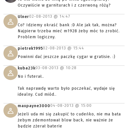
Oczywiście w garniturach i z czerwoną różą?
02-08-2013 @
14:47
Ulner
Co? Idziemy okraść bank :D Ale jak tak, można?
Najpierw trzeba mieć m1928 żeby móc to zrobić.
Problem logiczny.
02-08-2013 @
15:44
pietrek1995
Powinni dać jeszcze paczkę cygar w gratisie. :)
03-08-2013 @
10:28
kuba23k
No i futerał..
Tak naprawdę warto było poczekać, wydaje się
idealny. Cud miód..
04-08-2013 @
15:00
maxpayne3000
Jeżeli uda mi się zakupić to cudeńko, nie ma bata
żebym zdemontował blow back, nie ważnie że
będzie zżerał baterie