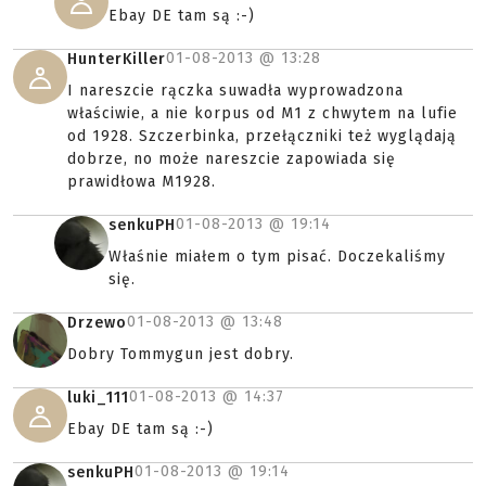
Ebay DE tam są :-)
01-08-2013 @
13:28
HunterKiller
I nareszcie rączka suwadła wyprowadzona
właściwie, a nie korpus od M1 z chwytem na lufie
od 1928. Szczerbinka, przełączniki też wyglądają
dobrze, no może nareszcie zapowiada się
prawidłowa M1928.
01-08-2013 @
19:14
senkuPH
Właśnie miałem o tym pisać. Doczekaliśmy
się.
01-08-2013 @
13:48
Drzewo
Dobry Tommygun jest dobry.
01-08-2013 @
14:37
luki_111
Ebay DE tam są :-)
01-08-2013 @
19:14
senkuPH