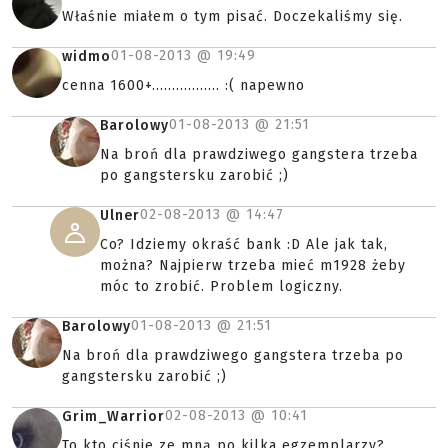
Właśnie miałem o tym pisać. Doczekaliśmy się.
01-08-2013 @
19:49
widmo
cenna 1600+................. :( napewno
01-08-2013 @
21:51
Barolowy
Na broń dla prawdziwego gangstera trzeba
po gangstersku zarobić ;)
02-08-2013 @
14:47
Ulner
Co? Idziemy okraść bank :D Ale jak tak,
można? Najpierw trzeba mieć m1928 żeby
móc to zrobić. Problem logiczny.
01-08-2013 @
21:51
Barolowy
Na broń dla prawdziwego gangstera trzeba po
gangstersku zarobić ;)
02-08-2013 @
10:41
Grim_Warrior
To kto ciśnie ze mną po kilka egzemplarzy?