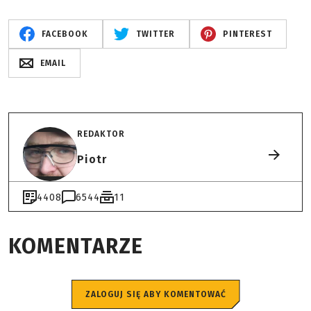
FACEBOOK
TWITTER
PINTEREST
EMAIL
REDAKTOR
Piotr
4408
6544
11
KOMENTARZE
ZALOGUJ SIĘ ABY KOMENTOWAĆ