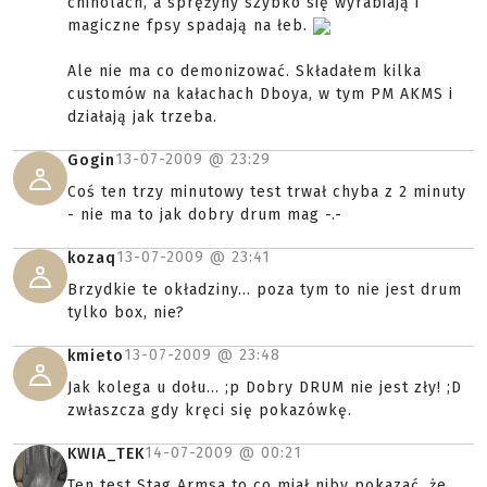
chinolach, a sprężyny szybko się wyrabiają i
magiczne fpsy spadają na łeb.
Ale nie ma co demonizować. Składałem kilka
customów na kałachach Dboya, w tym PM AKMS i
działają jak trzeba.
13-07-2009 @
23:29
Gogin
Coś ten trzy minutowy test trwał chyba z 2 minuty
- nie ma to jak dobry drum mag -.-
13-07-2009 @
23:41
kozaq
Brzydkie te okładziny... poza tym to nie jest drum
tylko box, nie?
13-07-2009 @
23:48
kmieto
Jak kolega u dołu... ;p Dobry DRUM nie jest zły! ;D
zwłaszcza gdy kręci się pokazówkę.
14-07-2009 @
00:21
KWIA_TEK
Ten test Stag Armsa to co miał niby pokazać, że