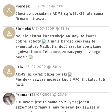
13-07-2009 @
23:08
Pierdek
Chęci do posiadania AKMS są WIELKIE, ale sama
firma odstrasza .
13-07-2009 @
23:14
Ziomek08
No, ale akurat konstrukcje AK Boyi to kawał
dobrej roboty
A mnie bardzo ciekawią te
akumulatory Madbulla, dość rzadko spotykane
ogniwa Litowo-Zelazowe, zobaczymy co z tego
będzie
13-07-2009 @
23:14
uzi43
AKMS już coraz bliżej polski
Pierdek- zawsze możesz kupić VFC, Inokatsu lub
G&G.
13-07-2009 @
23:16
Promant
Z DBoyem jest to samo co z Cymą; jeden
egzemplarz fajny a inny felerny. Jak zawsze w