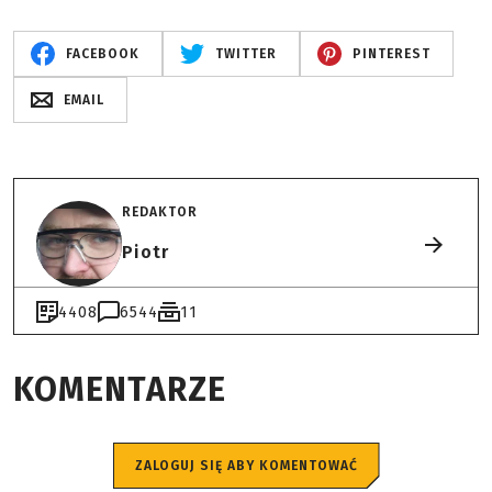
FACEBOOK
TWITTER
PINTEREST
EMAIL
REDAKTOR
Piotr
4408
6544
11
KOMENTARZE
ZALOGUJ SIĘ ABY KOMENTOWAĆ