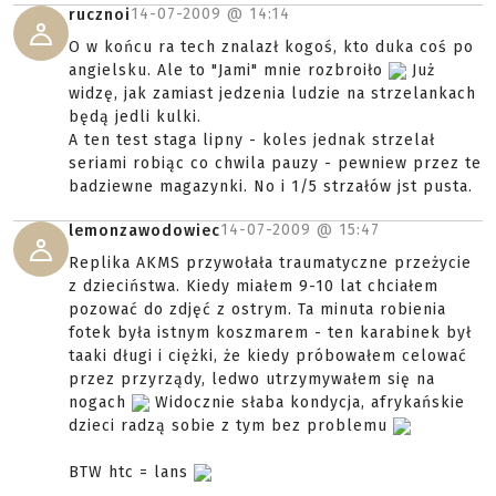
14-07-2009 @
14:14
rucznoi
O w końcu ra tech znalazł kogoś, kto duka coś po
angielsku. Ale to "Jami" mnie rozbroiło
Już
widzę, jak zamiast jedzenia ludzie na strzelankach
będą jedli kulki.
A ten test staga lipny - koles jednak strzelał
seriami robiąc co chwila pauzy - pewniew przez te
badziewne magazynki. No i 1/5 strzałów jst pusta.
14-07-2009 @
15:47
lemonzawodowiec
Replika AKMS przywołała traumatyczne przeżycie
z dzieciństwa. Kiedy miałem 9-10 lat chciałem
pozować do zdjęć z ostrym. Ta minuta robienia
fotek była istnym koszmarem - ten karabinek był
taaki długi i ciężki, że kiedy próbowałem celować
przez przyrządy, ledwo utrzymywałem się na
nogach
Widocznie słaba kondycja, afrykańskie
dzieci radzą sobie z tym bez problemu
BTW htc = lans