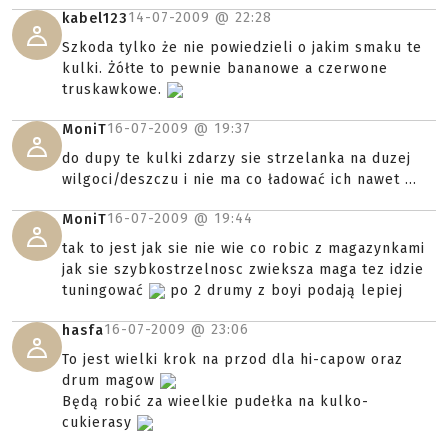
14-07-2009 @
22:28
kabel123
Szkoda tylko że nie powiedzieli o jakim smaku te
kulki. Żółte to pewnie bananowe a czerwone
truskawkowe.
16-07-2009 @
19:37
MoniT
do dupy te kulki zdarzy sie strzelanka na duzej
wilgoci/deszczu i nie ma co ładować ich nawet ...
16-07-2009 @
19:44
MoniT
tak to jest jak sie nie wie co robic z magazynkami
jak sie szybkostrzelnosc zwieksza maga tez idzie
tuningować
po 2 drumy z boyi podają lepiej
16-07-2009 @
23:06
hasfa
To jest wielki krok na przod dla hi-capow oraz
drum magow
Będą robić za wieelkie pudełka na kulko-
cukierasy