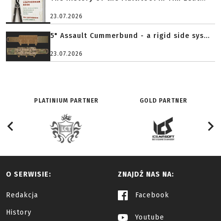
23.07.2026
5" Assault Cummerbund - a rigid side sys...
23.07.2026
PLATINIUM PARTNER
GOLD PARTNER
O SERWISIE:
ZNAJDŹ NAS NA:
Redakcja
Facebook
History
Youtube