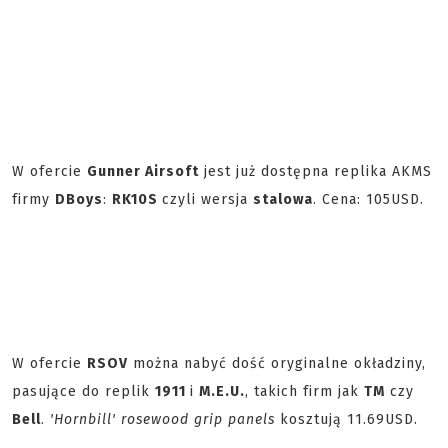
W ofercie
Gunner Airsoft
jest już dostępna replika AKMS
firmy
DBoys
:
RK10S
czyli wersja
stalowa
. Cena: 105USD.
W ofercie
RSOV
można nabyć dość oryginalne okładziny,
pasujące do replik
1911
i
M.E.U.
, takich firm jak
TM
czy
Bell
.
'Hornbill' rosewood grip panels
kosztują 11.69USD.