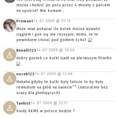
można chodzić po polu przez 4 minuty z palcem
na spuście? Nie kumam...
14-07-2009 @
01:15
Promant
Może miał pokazać ile kulek można wywalić
ciągiem i gun się nie rozsypie, mimo, że to
pewnikiem chinol pod godłem Echo1
14-07-2009 @
10:39
Benelli123
dobry gostek co kulki zjadł na pierwszym filmiku
14-07-2009 @
12:06
nocek123
Hahaha gdyby te kulki były tańsze to by były
remedium na głód na świecie^^ (naturalnie bez
urazy dla głodujących).
14-07-2009 @
12:17
Tankist
Kiedy AKMS w polsce bedzie ?