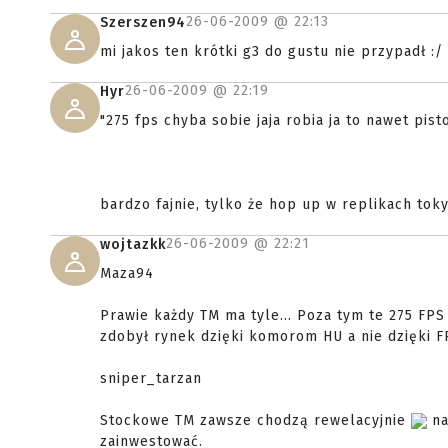
26-06-2009 @
22:13
Szerszen94
mi jakos ten krótki g3 do gustu nie przypadł :/
26-06-2009 @
22:19
Hyr
"275 fps chyba sobie jaja robia ja to nawet pis
bardzo fajnie, tylko że hop up w replikach tokyo
26-06-2009 @
22:21
wojtazkk
Maza94
Prawie każdy TM ma tyle... Poza tym te 275 FPS
zdobył rynek dzięki komorom HU a nie dzięki 
sniper_tarzan
Stockowe TM zawsze chodzą rewelacyjnie
na
zainwestować.