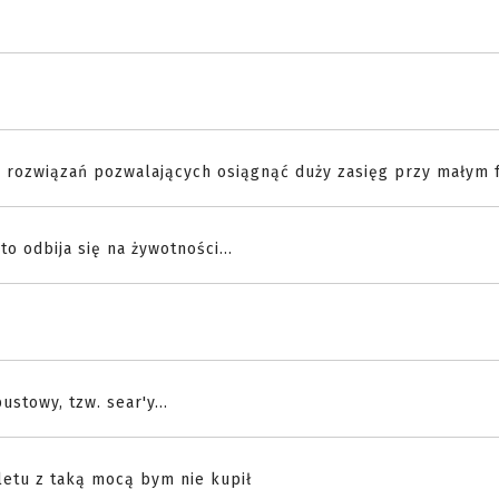
ia rozwiązań pozwalających osiągnąć duży zasięg przy małym
o odbija się na żywotności...
stowy, tzw. sear'y...
oletu z taką mocą bym nie kupił