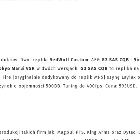
oduktów. Dwie repliki
RedWolf Custom
: AEG
G3 SAS CQB
i
9i
okyo Marui VSR
w dwóch wersjach.
G3 SAS CQB
to replika na
 Fire [oryginalnie dedykowany do replik MP5] szynę Laylax 
ynek o pojemności 500BB. Tuning do 400fps. Cena: 593USD.
 produkcji takich firm jak: Magpul PTS, King Arms oraz Dytac.