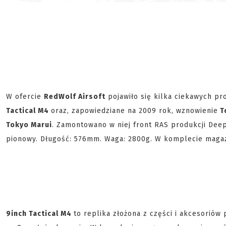
W ofercie
RedWolf Airsoft
pojawiło się kilka ciekawych pr
Tactical M4
oraz, zapowiedziane na 2009 rok, wznowienie
T
Tokyo Marui
. Zamontowano w niej front RAS produkcji Deep
pionowy. Długość: 576mm. Waga: 2800g. W komplecie magaz
9inch Tactical M4
to replika złożona z części i akcesoriów