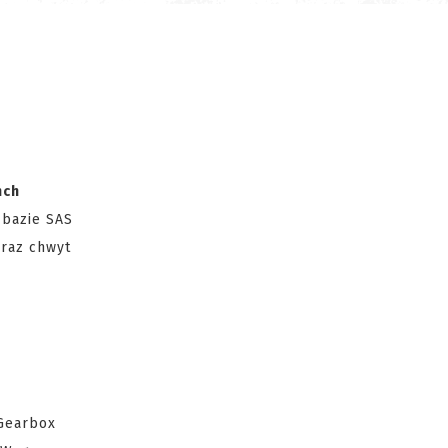
nch
 bazie SAS
oraz chwyt
 Gearbox