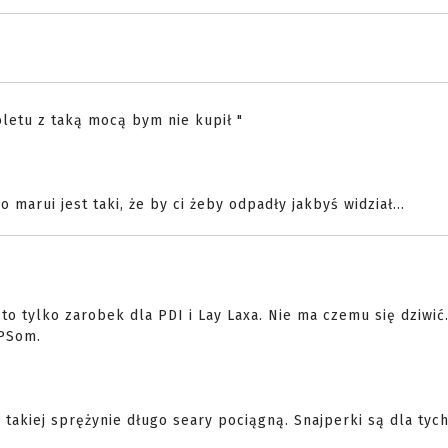
toletu z taką mocą bym nie kupił "
 marui jest taki, że by ci żeby odpadły jakbyś widział...
 to tylko zarobek dla PDI i Lay Laxa. Nie ma czemu się dziwić
FPSom.
 takiej sprężynie długo seary pociągną. Snajperki są dla tych