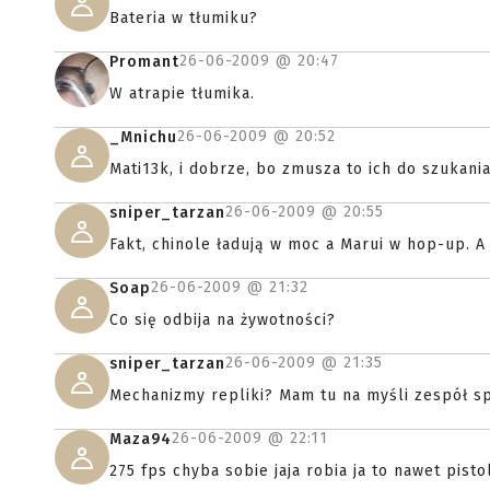
Bateria w tłumiku?
26-06-2009 @
20:47
Promant
W atrapie tłumika.
26-06-2009 @
20:52
_Mnichu
Mati13k, i dobrze, bo zmusza to ich do szukan
26-06-2009 @
20:55
sniper_tarzan
Fakt, chinole ładują w moc a Marui w hop-up. A t
26-06-2009 @
21:32
Soap
Co się odbija na żywotności?
26-06-2009 @
21:35
sniper_tarzan
Mechanizmy repliki? Mam tu na myśli zespół spu
26-06-2009 @
22:11
Maza94
275 fps chyba sobie jaja robia ja to nawet pist