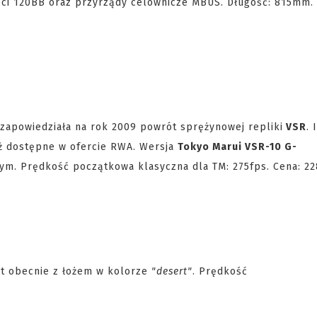
i 120BB oraz przyrządy celownicze MBUS. Długość: 815mm.
zapowiedziała na rok 2009 powrót sprężynowej repliki
VSR
. 
uż dostępne w ofercie RWA. Wersja
Tokyo Marui VSR-10 G-
ym. Prędkość początkowa klasyczna dla TM: 275fps. Cena: 2
t obecnie z łożem w kolorze
"desert"
. Prędkość