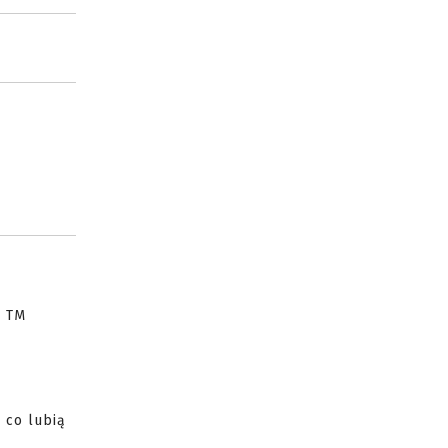
. TM
 co lubią