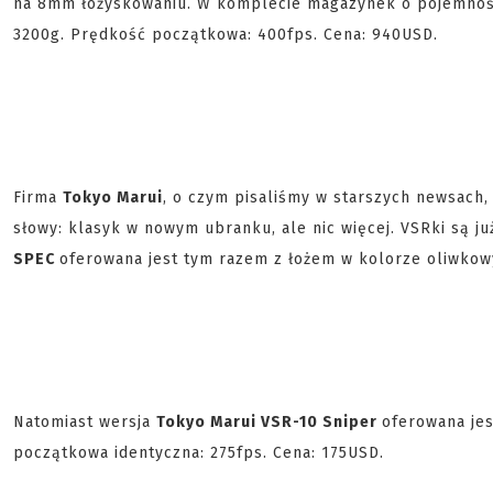
na 8mm łożyskowaniu. W komplecie magazynek o pojemnośc
3200g. Prędkość początkowa: 400fps. Cena: 940USD.
Firma
Tokyo Marui
, o czym pisaliśmy w starszych newsach,
słowy: klasyk w nowym ubranku, ale nic więcej. VSRki są j
SPEC
oferowana jest tym razem z łożem w kolorze oliwkow
Natomiast wersja
Tokyo Marui VSR-10 Sniper
oferowana jes
początkowa identyczna: 275fps. Cena: 175USD.