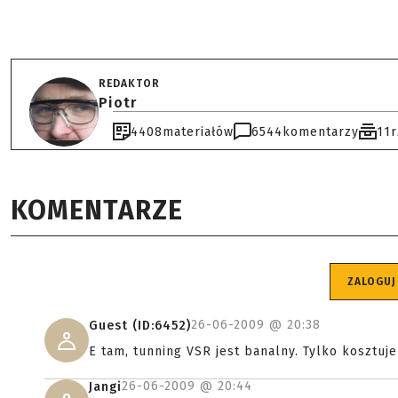
REDAKTOR
Piotr
4408
materiałów
6544
komentarzy
11
KOMENTARZE
ZALOGUJ
26-06-2009 @
20:38
Guest (ID:6452)
E tam, tunning VSR jest banalny. Tylko kosztuj
26-06-2009 @
20:44
Jangi