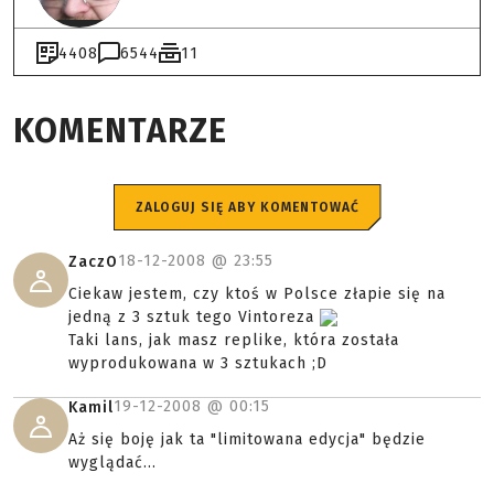
4408
6544
11
KOMENTARZE
ZALOGUJ SIĘ ABY KOMENTOWAĆ
18-12-2008 @
23:55
ZaczO
Ciekaw jestem, czy ktoś w Polsce złapie się na
jedną z 3 sztuk tego Vintoreza
Taki lans, jak masz replike, która została
wyprodukowana w 3 sztukach ;D
19-12-2008 @
00:15
Kamil
Aż się boję jak ta "limitowana edycja" będzie
wyglądać...