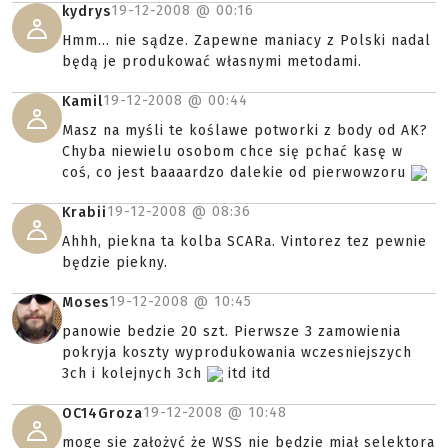
19-12-2008 @
00:16
kydrys
Hmm... nie sądze. Zapewne maniacy z Polski nadal
będą je produkować własnymi metodami.
19-12-2008 @
00:44
Kamil
Masz na myśli te koślawe potworki z body od AK?
Chyba niewielu osobom chce się pchać kasę w
coś, co jest baaaardzo dalekie od pierwowzoru
19-12-2008 @
08:36
Krabii
Ahhh, piekna ta kolba SCARa. Vintorez tez pewnie
będzie piekny.
19-12-2008 @
10:45
Moses
panowie bedzie 20 szt. Pierwsze 3 zamowienia
pokryja koszty wyprodukowania wczesniejszych
3ch i kolejnych 3ch
itd itd
19-12-2008 @
10:48
OC14Groza
moge sie założyć że WSS nie będzie miał selektora