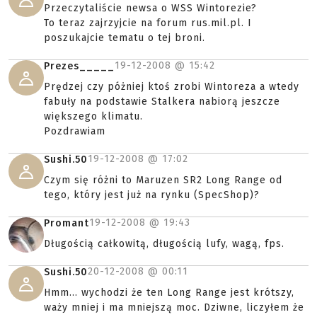
Przeczytaliście newsa o WSS Wintorezie?
To teraz zajrzyjcie na forum rus.mil.pl. I
poszukajcie tematu o tej broni.
19-12-2008 @
15:42
Prezes_____
Prędzej czy póżniej ktoś zrobi Wintoreza a wtedy
fabuły na podstawie Stalkera nabiorą jeszcze
większego klimatu.
Pozdrawiam
19-12-2008 @
17:02
Sushi.50
Czym się różni to Maruzen SR2 Long Range od
tego, który jest już na rynku (SpecShop)?
19-12-2008 @
19:43
Promant
Długością całkowitą, długością lufy, wagą, fps.
20-12-2008 @
00:11
Sushi.50
Hmm... wychodzi że ten Long Range jest krótszy,
waży mniej i ma mniejszą moc. Dziwne, liczyłem że