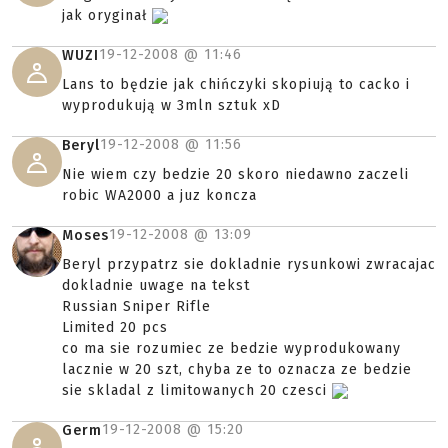
jak oryginał
19-12-2008 @
11:46
WUZI
Lans to będzie jak chińczyki skopiują to cacko i
wyprodukują w 3mln sztuk xD
19-12-2008 @
11:56
Beryl
Nie wiem czy bedzie 20 skoro niedawno zaczeli
robic WA2000 a juz koncza
19-12-2008 @
13:09
Moses
Beryl przypatrz sie dokladnie rysunkowi zwracajac
dokladnie uwage na tekst
Russian Sniper Rifle
Limited 20 pcs
co ma sie rozumiec ze bedzie wyprodukowany
lacznie w 20 szt, chyba ze to oznacza ze bedzie
sie skladal z limitowanych 20 czesci
19-12-2008 @
15:20
Germ