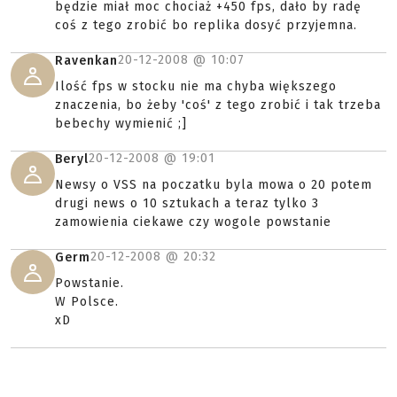
będzie miał moc chociaż +450 fps, dało by radę
coś z tego zrobić bo replika dosyć przyjemna.
20-12-2008 @
10:07
Ravenkan
Ilość fps w stocku nie ma chyba większego
znaczenia, bo żeby 'coś' z tego zrobić i tak trzeba
bebechy wymienić ;]
20-12-2008 @
19:01
Beryl
Newsy o VSS na poczatku byla mowa o 20 potem
drugi news o 10 sztukach a teraz tylko 3
zamowienia ciekawe czy wogole powstanie
20-12-2008 @
20:32
Germ
Powstanie.
W Polsce.
xD