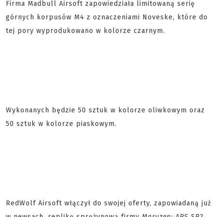
Firma Madbull Airsoft zapowiedziała limitowaną serię
górnych korpusów M4 z oznaczeniami Noveske, które do
tej pory wyprodukowano w kolorze czarnym.
Wykonanych będzie 50 sztuk w kolorze oliwkowym oraz
50 sztuk w kolorze piaskowym.
RedWolf Airsoft włączył do swojej oferty, zapowiadaną już
w newsach, replikę sprężynową firmy
Maruzen: APS SR2