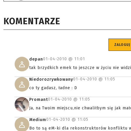
KOMENTARZE
ZALOGUJ
01-04-2010 @
11:01
depan
tak brzydkich emek to jeszcze w życiu nie widz
01-04-2010 @
11:05
Niedorozrywkowany
co ty gadasz, ładne : D
01-04-2010 @
11:05
Promant
Ja, na Twoim miejscu,nie chwaliłbym się jak mał
01-04-2010 @
11:05
Medium
Bo to są eM-ki dla rekonstruktorów konfliktu 