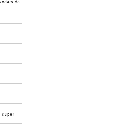
rzydało do
ę super!