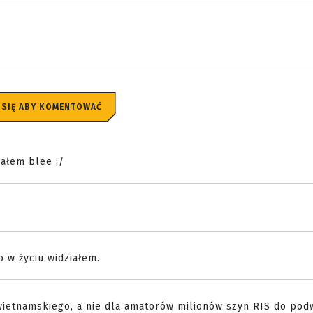
 SIĘ ABY KOMENTOWAĆ
iałem blee ;/
o w życiu widziałem.
wietnamskiego, a nie dla amatorów milionów szyn RIS do pod