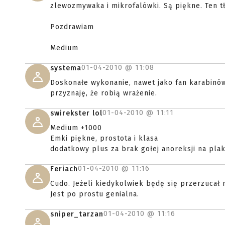
zlewozmywaka i mikrofalówki. Są piękne. Ten t
Pozdrawiam
Medium
01-04-2010 @
11:08
systema
Doskonałe wykonanie, nawet jako fan karabinów
przyznaję, że robią wrażenie.
01-04-2010 @
11:11
swirekster lol
Medium +1000
Emki piękne, prostota i klasa
dodatkowy plus za brak gołej anoreksji na pla
01-04-2010 @
11:16
Feriach
Cudo. Jeżeli kiedykolwiek będę się przerzucał 
Jest po prostu genialna.
01-04-2010 @
11:16
sniper_tarzan