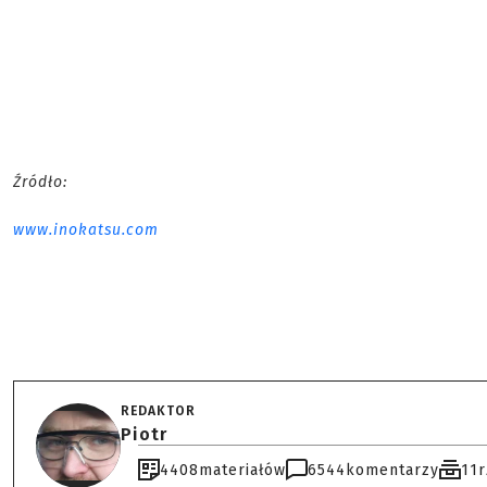
Źródło:
www.inokatsu.com
REDAKTOR
Piotr
4408
materiałów
6544
komentarzy
11