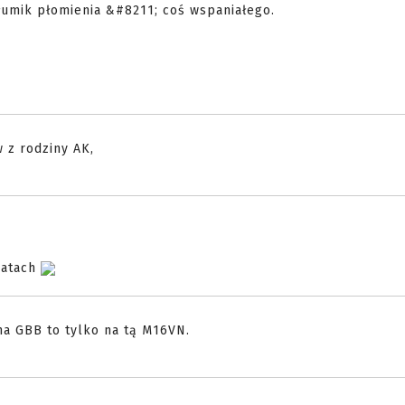
łumik płomienia &#8211; coś wspaniałego.
 z rodziny AK,
katach
na GBB to tylko na tą M16VN.