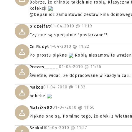
Dobrze, że chinole takich nie robią. Klasyczna
kolekcji
@Depan idź zamontować zestaw kina domowego
01-04-2010 @
11:19
pidzejfat
Czy one są specjalnie "postarzane"?
01-04-2010 @
11:22
Cn Rudy
Po prostu piękne
Robią niesamowite wrażen
01-04-2010 @
11:26
Prezes_____
Świetne, widać, że dopracowane w każdym calu
01-04-2010 @
11:32
Makos
hehehe
01-04-2010 @
11:56
MatriX482
Piękne one są. Pomimo tego, że eMki z Wietnamu
01-04-2010 @
11:57
Szakall