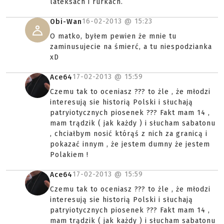
lateksach i rurkach.
16-02-2013 @
15:23
Obi-Wan
O matko, byłem pewien że mnie tu
zaminusujecie na śmierć, a tu niespodzianka
xD
17-02-2013 @
15:59
Ace64
Czemu tak to oceniasz ??? to żle , że młodzi
interesują sie historią Polski i słuchają
patryiotycznych piosenek ??? Fakt mam 14 ,
mam trądzik ( jak każdy ) i słucham sabatonu
, chciałbym nosić którąś z nich za granicą i
pokazać innym , że jestem dumny że jestem
Polakiem !
17-02-2013 @
15:59
Ace64
Czemu tak to oceniasz ??? to żle , że młodzi
interesują sie historią Polski i słuchają
patryiotycznych piosenek ??? Fakt mam 14 ,
mam trądzik ( jak każdy ) i słucham sabatonu