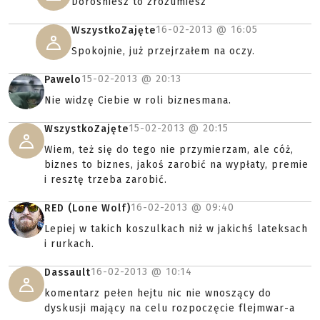
Dorosniesz to zrozumiesz
16-02-2013 @
16:05
WszystkoZajęte
Spokojnie, już przejrzałem na oczy.
15-02-2013 @
20:13
Pawelo
Nie widzę Ciebie w roli biznesmana.
15-02-2013 @
20:15
WszystkoZajęte
Wiem, też się do tego nie przymierzam, ale cóż,
biznes to biznes, jakoś zarobić na wypłaty, premie
i resztę trzeba zarobić.
16-02-2013 @
09:40
RED (Lone Wolf)
Lepiej w takich koszulkach niż w jakichś lateksach
i rurkach.
16-02-2013 @
10:14
Dassault
komentarz pełen hejtu nic nie wnoszący do
dyskusji mający na celu rozpoczęcie flejmwar-a