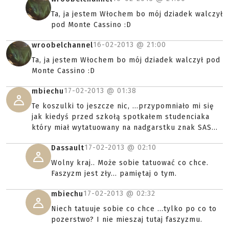
Ta, ja jestem Włochem bo mój dziadek walczył
pod Monte Cassino :D
16-02-2013 @
21:00
wroobelchannel
Ta, ja jestem Włochem bo mój dziadek walczył pod
Monte Cassino :D
17-02-2013 @
01:38
mbiechu
Te koszulki to jeszcze nic, ...przypomniało mi się
jak kiedyś przed szkołą spotkałem studenciaka
który miał wytatuowany na nadgarstku znak SAS...
17-02-2013 @
02:10
Dassault
Wolny kraj.. Może sobie tatuować co chce.
Faszyzm jest zły... pamiętaj o tym.
17-02-2013 @
02:32
mbiechu
Niech tatuuje sobie co chce ...tylko po co to
pozerstwo? I nie mieszaj tutaj faszyzmu.