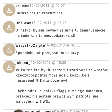
16-02-2013 @
15:07
czumen
Dorosniesz to zrozumiesz
16-02-2013 @
15:23
Obi-Wan
O matko, byłem pewien że mnie tu zaminusujecie
na śmierć, a tu niespodzianka xD
16-02-2013 @
16:05
WszystkoZajęte
Spokojnie, już przejrzałem na oczy.
16-02-2013 @
18:25
Johann_
Tylko ten kto był husarzem i szarżował na wrogów
Rzeczypospolitej może nosić koszulke z
husarzem! NIE dla pozerów!
Chyba odpruje polską flagę z mojego munduru,
przecież nie jestem prawdziwym patriotą, nie
walczyłem w IIWŚ..
16-02-2013 @
21:00
wroobelchannel