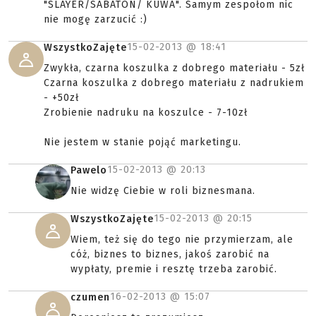
"SLAYER/SABATON/ KUWA". Samym zespołom nic
nie mogę zarzucić :)
15-02-2013 @
18:41
WszystkoZajęte
Zwykła, czarna koszulka z dobrego materiału - 5zł
Czarna koszulka z dobrego materiału z nadrukiem
- +50zł
Zrobienie nadruku na koszulce - 7-10zł
Nie jestem w stanie pojąć marketingu.
15-02-2013 @
20:13
Pawelo
Nie widzę Ciebie w roli biznesmana.
15-02-2013 @
20:15
WszystkoZajęte
Wiem, też się do tego nie przymierzam, ale
cóż, biznes to biznes, jakoś zarobić na
wypłaty, premie i resztę trzeba zarobić.
16-02-2013 @
15:07
czumen