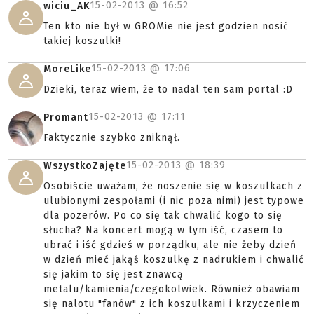
15-02-2013 @
16:52
wiciu_AK
Ten kto nie był w GROMie nie jest godzien nosić
takiej koszulki!
15-02-2013 @
17:06
MoreLike
Dzieki, teraz wiem, że to nadal ten sam portal :D
15-02-2013 @
17:11
Promant
Faktycznie szybko zniknął.
15-02-2013 @
18:39
WszystkoZajęte
Osobiście uważam, że noszenie się w koszulkach z
ulubionymi zespołami (i nic poza nimi) jest typowe
dla pozerów. Po co się tak chwalić kogo to się
słucha? Na koncert mogą w tym iść, czasem to
ubrać i iść gdzieś w porządku, ale nie żeby dzień
w dzień mieć jakąś koszulkę z nadrukiem i chwalić
się jakim to się jest znawcą
metalu/kamienia/czegokolwiek. Również obawiam
się nalotu "fanów" z ich koszulkami i krzyczeniem