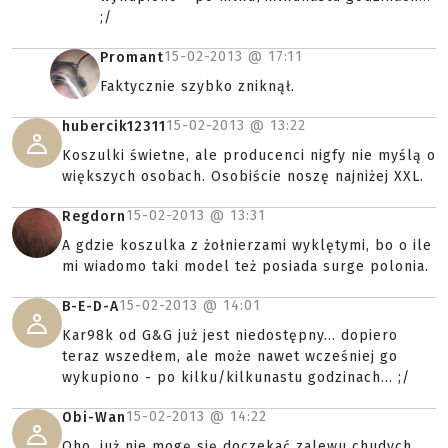
;/
15-02-2013 @
17:11
Promant
Faktycznie szybko zniknął.
15-02-2013 @
13:22
hubercik12311
Koszulki świetne, ale producenci nigfy nie myślą o
większych osobach. Osobiście noszę najniżej XXL.
15-02-2013 @
13:31
Regdorn
A gdzie koszulka z żołnierzami wyklętymi, bo o ile
mi wiadomo taki model też posiada surge polonia.
15-02-2013 @
14:01
B-E-D-A
Kar98k od G&G już jest niedostępny... dopiero
teraz wszedłem, ale może nawet wcześniej go
wykupiono - po kilku/kilkunastu godzinach... ;/
15-02-2013 @
14:22
Obi-Wan
Oho, już nie mogę się doczekać zalewu chudych