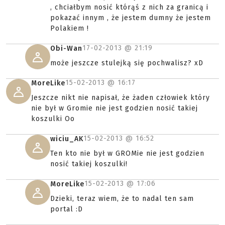
, chciałbym nosić którąś z nich za granicą i
pokazać innym , że jestem dumny że jestem
Polakiem !
17-02-2013 @
21:19
Obi-Wan
może jeszcze stulejką się pochwalisz? xD
15-02-2013 @
16:17
MoreLike
Jeszcze nikt nie napisał, że żaden człowiek który
nie był w Gromie nie jest godzien nosić takiej
koszulki Oo
15-02-2013 @
16:52
wiciu_AK
Ten kto nie był w GROMie nie jest godzien
nosić takiej koszulki!
15-02-2013 @
17:06
MoreLike
Dzieki, teraz wiem, że to nadal ten sam
portal :D