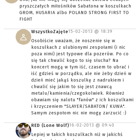
pryszczatych miłośników Sabatona w koszulkach
GROM, HUSARIA albo POLAND STRONG FIRST TO
FIGHT
15-02-2013 @
18:39
WszystkoZajęte
Osobiście uważam, że noszenie się w
koszulkach z ulubionymi zespołami (i nic
poza nimi) jest typowe dla pozerów. Po co
się tak chwalić kogo to się słucha? Na
koncert mogą w tym iść, czasem to ubrać i
iść gdzieś w porządku, ale nie żeby dzień w
dzień mieć jakąś koszulkę z nadrukiem i
chwalić się jakim to się jest znawcą
metalu/kamienia/czegokolwiek. Również
obawiam się nalotu "fanów" z ich koszulkami
i krzyczeniem "SLAYER/SABATON/ KUWA".
Samym zespołom nic nie mogę zarzucić :)
16-02-2013 @
09:40
RED (Lone Wolf)
Lepiej w takich koszulkach niż w jakichś