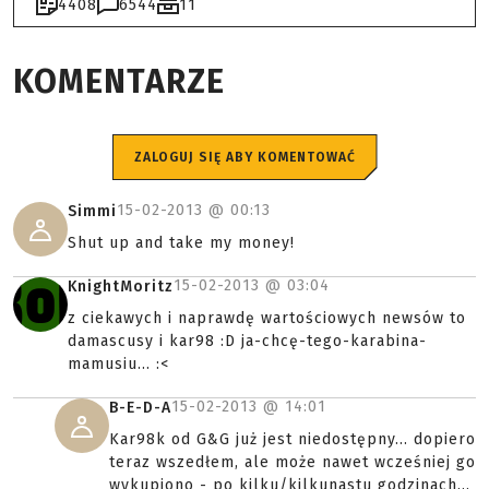
4408
6544
11
KOMENTARZE
ZALOGUJ SIĘ ABY KOMENTOWAĆ
15-02-2013 @
00:13
Simmi
Shut up and take my money!
15-02-2013 @
03:04
KnightMoritz
z ciekawych i naprawdę wartościowych newsów to
damascusy i kar98 :D ja-chcę-tego-karabina-
mamusiu... :<
15-02-2013 @
14:01
B-E-D-A
Kar98k od G&G już jest niedostępny... dopiero
teraz wszedłem, ale może nawet wcześniej go
wykupiono - po kilku/kilkunastu godzinach...