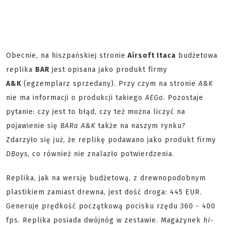
Obecnie, na hiszpańskiej stronie
Airsoft Itaca
budżetowa
replika
BAR
jest opisana jako produkt firmy
A&K
(egzemplarz sprzedany). Przy czym na stronie
A&K
nie ma informacji o produkcji takiego
AEGa
. Pozostaje
pytanie: czy jest to błąd, czy też można liczyć na
pojawienie się
BARa A&K
także na naszym rynku?
Zdarzyło się już, że replikę podawano jako produkt firmy
DBoys
, co również nie znalazło potwierdzenia.
Replika, jak na wersję budżetową, z drewnopodobnym
plastikiem zamiast drewna, jest dość droga: 445 EUR.
Generuje prędkość początkową pocisku rzędu 360 - 400
fps. Replika posiada dwójnóg w zestawie. Magazynek
hi-