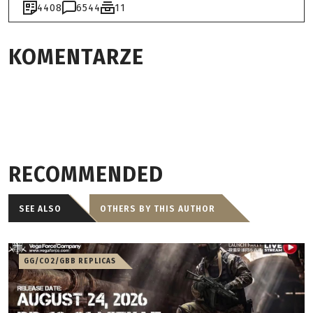
4408
6544
11
KOMENTARZE
RECOMMENDED
SEE ALSO
OTHERS BY THIS AUTHOR
GG/CO2/GBB REPLICAS