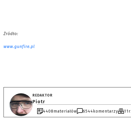
Źródło:
www.gunfire.pl
REDAKTOR
Piotr
4408
materiałów
6544
komentarzy
11