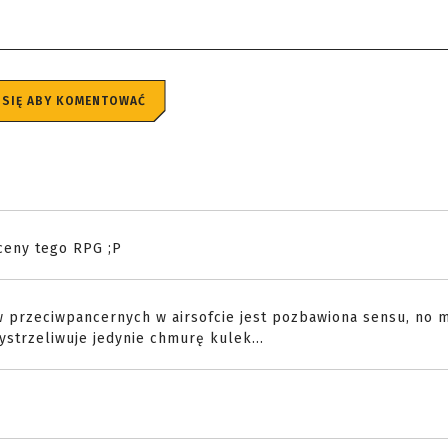
 SIĘ ABY KOMENTOWAĆ
ceny tego RPG ;P
w przeciwpancernych w airsofcie jest pozbawiona sensu, no 
strzeliwuje jedynie chmurę kulek...