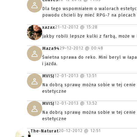
Dla tego wspomniałem o walorach estetycz
powodu chcieli by mieć RPG-7 na plecach
21-12-2012 @
15:28
xazax
Jakby robili lepsze kulki z farbą, może w
29-12-2012 @
00:48
Maza94
Świetna sprawa do reko. Mini beryl w łap
i jazda.
12-01-2013 @
13:51
MVISJ
Na dobrą sprawę można sobie w tej cenie w
estetyczne
12-01-2013 @
13:52
MVISJ
Na dobrą sprawę można sobie w tej cenie w
estetyczne
20-12-2012 @
12:51
The-Naturat