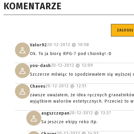
KOMENTARZE
ZALOGUJ
20-12-2012 @
10:58
Valor92
Ok. To ja biorę RPG-7 pod choinkę! :D
20-12-2012 @
12:09
you-dash
Szczerze mówiąc to spodziewałem się wyższej 
20-12-2012 @
12:51
Chaves
zawsze uważałem, że idea ręcznych granatnikó
wyjątkiem walorów estetycznych. Przecież to wy
20-12-2012 @
13:37
asgszczepan
Sa jeszcze ekipy reko itp.
20-12-2012 @
14:53
Chaves