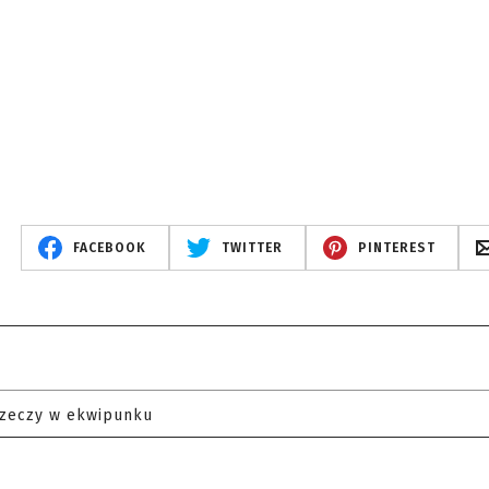
FACEBOOK
TWITTER
PINTEREST
rzeczy w ekwipunku