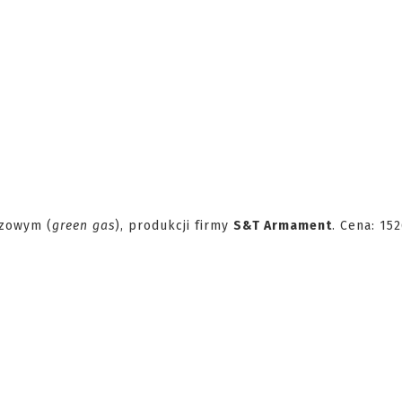
azowym (
green gas
), produkcji firmy
S&T Armament
. Cena: 15