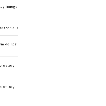
czy innego
marzenia ;)
nym do rpg
ko walory
ko walory