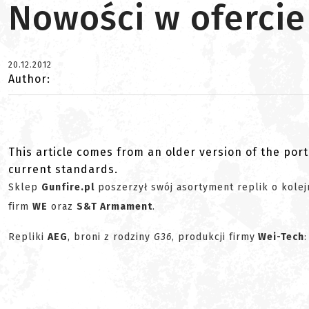
Nowości w ofercie
20.12.2012
Author:
This article comes from an older version of the port
current standards.
Sklep
Gunfire.pl
poszerzył swój asortyment replik o kolej
firm
WE
oraz
S&T Armament
.
Repliki
AEG
, broni z rodziny
G36
, produkcji firmy
Wei-Tech