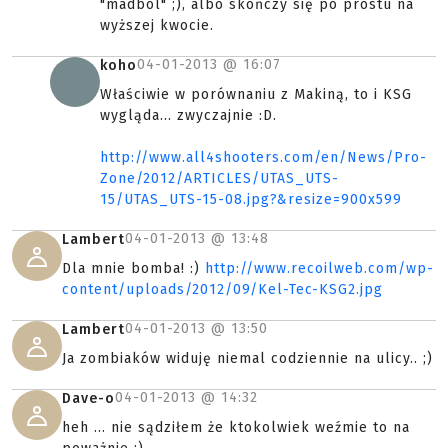
"madból" ;), albo skończy się po prostu na
wyższej kwocie.
04-01-2013 @
16:07
koho
Właściwie w porównaniu z Makiną, to i KSG
wygląda... zwyczajnie :D.
http://www.all4shooters.com/en/News/Pro-
Zone/2012/ARTICLES/UTAS_UTS-
15/UTAS_UTS-15-08.jpg?&resize=900x599
04-01-2013 @
13:48
Lambert
Dla mnie bomba! :)
http://www.recoilweb.com/wp-
content/uploads/2012/09/Kel-Tec-KSG2.jpg
04-01-2013 @
13:50
Lambert
Ja zombiaków widuję niemal codziennie na ulicy.. ;)
04-01-2013 @
14:32
Dave-o
heh ... nie sądziłem że ktokolwiek weźmie to na