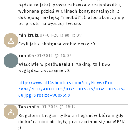
będzie to jakaś prosta zabawka z szajsplastiku,
wykonana gdzieś w Chinach kontynentalnych, z
doklejoną naklejką "madból" ;), albo skończy się
po prostu na wyższej kwocie.
04-01-2013 @
15:39
minikruku
Czyli jak z shotguna zrobić emkę :D
04-01-2013 @
16:07
koho
Właściwie w porównaniu z Makiną, to i KSG
wygląda... zwyczajnie :D.
http://www.all4shooters.com/en/News/Pro-
Zone/2012/ARTICLES/UTAS_UTS-15/UTAS_UTS-15-
08.jpg?&resize=900x599
04-01-2013 @
16:17
Tabson
Biegałem i biegam tylko z shogunów które nigdy
do końca nimi nie były, przerzuciłem się na MP5K
;)