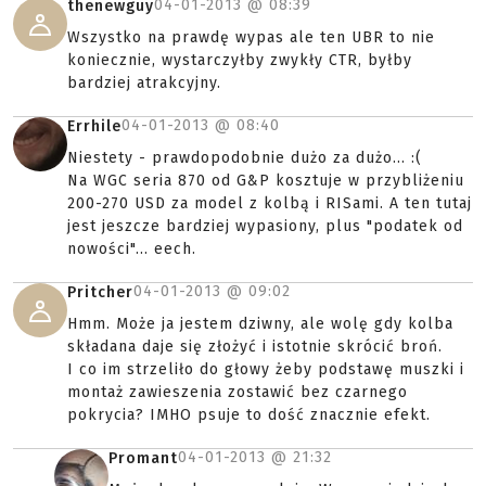
04-01-2013 @
08:39
thenewguy
Wszystko na prawdę wypas ale ten UBR to nie
koniecznie, wystarczyłby zwykły CTR, byłby
bardziej atrakcyjny.
04-01-2013 @
08:40
Errhile
Niestety - prawdopodobnie dużo za dużo... :(
Na WGC seria 870 od G&P kosztuje w przybliżeniu
200-270 USD za model z kolbą i RISami. A ten tutaj
jest jeszcze bardziej wypasiony, plus "podatek od
nowości"... eech.
04-01-2013 @
09:02
Pritcher
Hmm. Może ja jestem dziwny, ale wolę gdy kolba
składana daje się złożyć i istotnie skrócić broń.
I co im strzeliło do głowy żeby podstawę muszki i
montaż zawieszenia zostawić bez czarnego
pokrycia? IMHO psuje to dość znacznie efekt.
04-01-2013 @
21:32
Promant