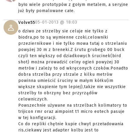
było wiele prototypów z gołym metalem, a seryjne
już były pomalowane całe.
05-01-2013 @
18:03
Volve55
o dziwo ze strzelby sie celuje nie tylko z
biodra,po to są wymienne czoki,celowniki
przeziernikowe i nie tylko mowa tutaj o strzelaniu
powyżej 30 m z breneki.Z śrutu grubego 00 buck
czyli ten większy od dziadkowych śrucinek(bird
shot) można prowadzić celny ogień powyżej 30
metrów i zależy to od wkręconych czoków.Ponadto
dobra strzelba przy strzale z kilku metrów
powinna umieścić śruciny w małym kółku(im
większe skupienie tym lepiej),także nie wszystkie
strzelby to obrzyny bez przyrządów
celowniczych.
Powszechnie używane na strzelbach kolimatory to
trijicon rmr oraz aimpoint t1 micro eotech pasuje
w tej konfiguracji.
Co do repliki chętnie kupie chwyt przeładowania
ris,ciekawy jest adapter kolby jest to