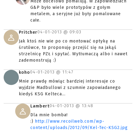
Może docelowo pomalują. W zapowiedziach
G&P było wiele prototypów z gołym
metalem, a seryjne już były pomalowane
całe.
04-01-2013 @
09:03
Pritcher
Jak ktoś nie wie po co montować optykę na
śrutówce, to proponuję przejść się na jakąś
strzelnicę PZŁ i spytać. Wytłumaczą albo i nawet
zademonstrują :)
04-01-2013 @
11:47
koho
Mnie prawdę mówiąc bardziej interesuje co
wyjdzie Madbullowi z szumnie zapowiadanego
kiedyś KSG Kelteca...
04-01-2013 @
13:48
Lambert
Dla mnie bomba!
:)
http://www.recoilweb.com/wp-
content/uploads/2012/09/Kel-Tec-KSG2.jpg