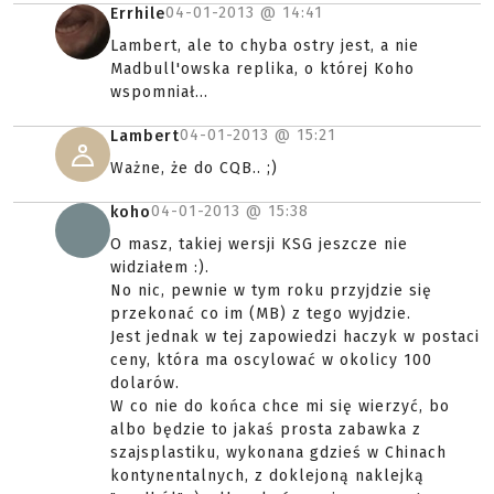
04-01-2013 @
14:41
Errhile
Lambert, ale to chyba ostry jest, a nie
Madbull'owska replika, o której Koho
wspomniał...
04-01-2013 @
15:21
Lambert
Ważne, że do CQB.. ;)
04-01-2013 @
15:38
koho
O masz, takiej wersji KSG jeszcze nie
widziałem :).
No nic, pewnie w tym roku przyjdzie się
przekonać co im (MB) z tego wyjdzie.
Jest jednak w tej zapowiedzi haczyk w postaci
ceny, która ma oscylować w okolicy 100
dolarów.
W co nie do końca chce mi się wierzyć, bo
albo będzie to jakaś prosta zabawka z
szajsplastiku, wykonana gdzieś w Chinach
kontynentalnych, z doklejoną naklejką