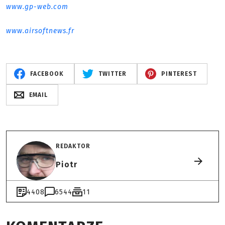
www.gp-web.com
www.airsoftnews.fr
FACEBOOK
TWITTER
PINTEREST
EMAIL
REDAKTOR
Piotr
4408
6544
11