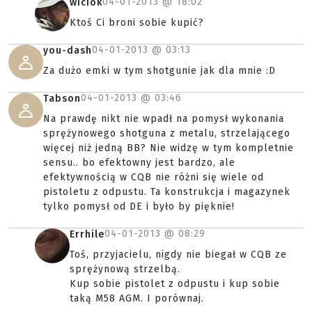
04-01-2013 @
18:02
wiciok
Ktoś Ci broni sobie kupić?
04-01-2013 @
03:13
you-dash
Za dużo emki w tym shotgunie jak dla mnie :D
04-01-2013 @
03:46
Tabson
Na prawdę nikt nie wpadł na pomysł wykonania
sprężynowego shotguna z metalu, strzelającego
więcej niż jedną BB? Nie widzę w tym kompletnie
sensu.. bo efektowny jest bardzo, ale
efektywnością w CQB nie różni się wiele od
pistoletu z odpustu. Ta konstrukcja i magazynek
tylko pomysł od DE i było by pięknie!
04-01-2013 @
08:29
Errhile
Toś, przyjacielu, nigdy nie biegał w CQB ze
sprężynową strzelbą.
Kup sobie pistolet z odpustu i kup sobie
taką M58 AGM. I porównaj.