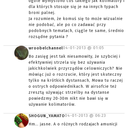
ogóle wymyślono coś takiego jak kolimatory i
dla których stosuje się je na innych typach
broni palnej.
Ja rozumiem, że komuś się to może wizualnie
nie podobać, ale po co zadawać przy
podobnych tematach, ciągle te same, średnio
rozsądne pytania ?
04-01-2013 @
01:05
wroobelchannel
Bo zasięg jest tak niesamowity, że szybciej i
efektywniej strzela się bez używania
jakichkolwiek przyrządów celowniczych? Nie
mówiąc już o rozrzucie, który jest skuteczny
tylko na krótkich dystansach, Mowa tu raczej
o ostrych odpowiednikach. W airsofcie też
zresztą używając strzelby na dystanse
powiedzmy 20-30m nikt nie bawi się w
używanie kolimatorów.
04-01-2013 @
06:23
SHOGUN_YAMATO
Hm... jasne. A o różnych rodzajach amunicji