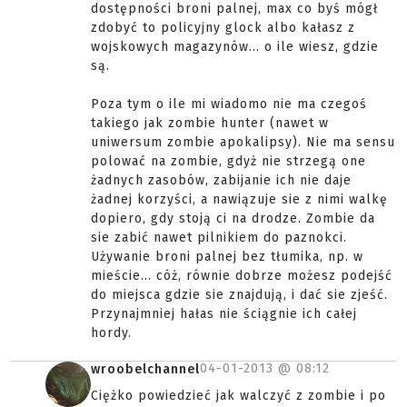
dostępności broni palnej, max co byś mógł
zdobyć to policyjny glock albo kałasz z
wojskowych magazynów... o ile wiesz, gdzie
są.
Poza tym o ile mi wiadomo nie ma czegoś
takiego jak zombie hunter (nawet w
uniwersum zombie apokalipsy). Nie ma sensu
polować na zombie, gdyż nie strzegą one
żadnych zasobów, zabijanie ich nie daje
żadnej korzyści, a nawiązuje sie z nimi walkę
dopiero, gdy stoją ci na drodze. Zombie da
sie zabić nawet pilnikiem do paznokci.
Używanie broni palnej bez tłumika, np. w
mieście... cóż, równie dobrze możesz podejść
do miejsca gdzie sie znajdują, i dać sie zjeść.
Przynajmniej hałas nie ściągnie ich całej
hordy.
04-01-2013 @
08:12
wroobelchannel
Ciężko powiedzieć jak walczyć z zombie i po