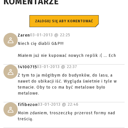
KOMENTARZE
ZALOGUJ SIĘ ABY KOMENTOWAĆ
03-01-2013 @
22:25
Zaren
Niech cię diabli G&P!!!
Miałem już nie kupować nowych replik :( ... Ech
03-01-2013 @
22:37
14100715
Z tym to ja mógłbym do budynków, do lasu, a
nawet do ubikacji iść. Wygląda świetnie i tyle w
temacie. Oby to co ma być metalowe było
metalowe.
03-01-2013 @
22:46
fifibezon
Moim zdaniem, troszeczkę przerost formy nad
treścią.