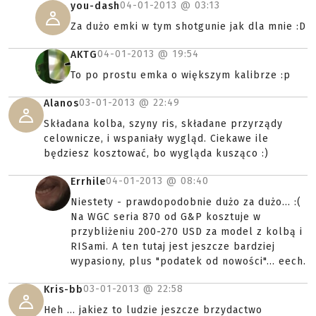
04-01-2013 @
03:13
you-dash
Za dużo emki w tym shotgunie jak dla mnie :D
04-01-2013 @
19:54
AKTG
To po prostu emka o większym kalibrze :p
03-01-2013 @
22:49
Alanos
Składana kolba, szyny ris, składane przyrządy
celownicze, i wspaniały wygląd. Ciekawe ile
będziesz kosztować, bo wygląda kusząco :)
04-01-2013 @
08:40
Errhile
Niestety - prawdopodobnie dużo za dużo... :(
Na WGC seria 870 od G&P kosztuje w
przybliżeniu 200-270 USD za model z kolbą i
RISami. A ten tutaj jest jeszcze bardziej
wypasiony, plus "podatek od nowości"... eech.
03-01-2013 @
22:58
Kris-bb
Heh ... jakiez to ludzie jeszcze brzydactwo