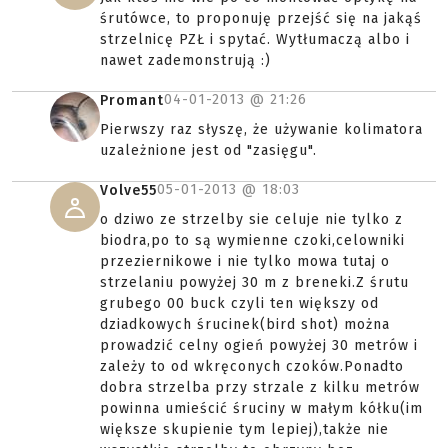
śrutówce, to proponuję przejść się na jakąś
strzelnicę PZŁ i spytać. Wytłumaczą albo i
nawet zademonstrują :)
04-01-2013 @
21:26
Promant
Pierwszy raz słyszę, że używanie kolimatora
uzależnione jest od "zasięgu".
05-01-2013 @
18:03
Volve55
o dziwo ze strzelby sie celuje nie tylko z
biodra,po to są wymienne czoki,celowniki
przeziernikowe i nie tylko mowa tutaj o
strzelaniu powyżej 30 m z breneki.Z śrutu
grubego 00 buck czyli ten większy od
dziadkowych śrucinek(bird shot) można
prowadzić celny ogień powyżej 30 metrów i
zależy to od wkręconych czoków.Ponadto
dobra strzelba przy strzale z kilku metrów
powinna umieścić śruciny w małym kółku(im
większe skupienie tym lepiej),także nie