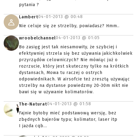
pytania ?
04-01-2013 @
00:48
Lambert
Nie celuje się ze strzelby, powiadasz? Hmm..
04-01-2013 @
01:05
wroobelchannel
Bo zasięg jest tak niesamowity, że szybciej i
efektywniej strzela się bez używania jakichkolwiek
przyrządów celowniczych? Nie mówiąc już o
rozrzucie, który jest skuteczny tylko na krótkich
dystansach, Mowa tu raczej o ostrych
odpowiednikach. W airsofcie też zresztą używając
strzelby na dystanse powiedzmy 20-30m nikt nie
bawi się w używanie kolimatorów.
04-01-2013 @
01:58
The-Naturat
Fajnie byłoby mieć podstawową wersję, bez
zbędnych bajerów typu; kolimator, laser itp
I jazda cqb...