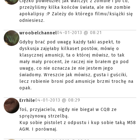
Ciężko powiedzieć jak walczyć z zombie i po co,
przeżyliśmy kilka końców świata, ale nie zombie
apokalipsy :P Zależy do którego filmu/książki się
odniesiesz.
04-01-2013 @
08:21
wroobelchannel
Gdyby brać pod uwagę każdy taki aspekt, to
dyskusja zajęłaby kilkaset postów, mówię o
klasycznej amunicji, ta o której mówisz, to tak
mały mały procent, że raczej nie brałem go pod
uwagę, co nie oznacza że nie jestem jego
świadomy. Wreszcie jak mówisz, gusta i guściki,
lecz robienie broni pod amunicje brzmi trochę na
opak.
04-01-2013 @
08:29
Errhile
Toś, przyjacielu, nigdy nie biegał w CQB ze
sprężynową strzelbą.
Kup sobie pistolet z odpustu i kup sobie taką M58
AGM. I porównaj.