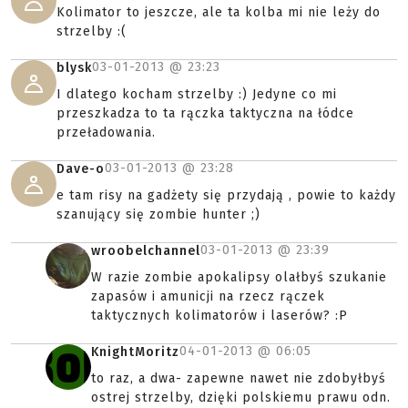
Kolimator to jeszcze, ale ta kolba mi nie leży do
strzelby :(
03-01-2013 @
23:23
blysk
I dlatego kocham strzelby :) Jedyne co mi
przeszkadza to ta rączka taktyczna na łódce
przeładowania.
03-01-2013 @
23:28
Dave-o
e tam risy na gadżety się przydają , powie to każdy
szanujący się zombie hunter ;)
03-01-2013 @
23:39
wroobelchannel
W razie zombie apokalipsy olałbyś szukanie
zapasów i amunicji na rzecz rączek
taktycznych kolimatorów i laserów? :P
04-01-2013 @
06:05
KnightMoritz
to raz, a dwa- zapewne nawet nie zdobyłbyś
ostrej strzelby, dzięki polskiemu prawu odn.