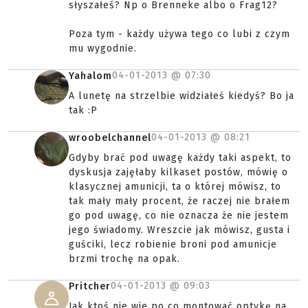
słyszałeś? Np o Brenneke albo o Frag12?
Poza tym - każdy używa tego co lubi z czym
mu wygodnie.
04-01-2013 @
07:30
Yahalom
A lunetę na strzelbie widziałeś kiedyś? Bo ja
tak :P
04-01-2013 @
08:21
wroobelchannel
Gdyby brać pod uwagę każdy taki aspekt, to
dyskusja zajęłaby kilkaset postów, mówię o
klasycznej amunicji, ta o której mówisz, to
tak mały mały procent, że raczej nie brałem
go pod uwagę, co nie oznacza że nie jestem
jego świadomy. Wreszcie jak mówisz, gusta i
guściki, lecz robienie broni pod amunicje
brzmi trochę na opak.
04-01-2013 @
09:03
Pritcher
Jak ktoś nie wie po co montować optykę na