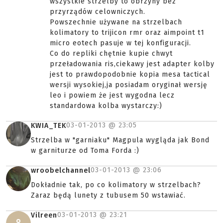
wszystkie strzelby to obrzyny bez
przyrządów celowniczych.
Powszechnie używane na strzelbach
kolimatory to trijicon rmr oraz aimpoint t1
micro eotech pasuje w tej konfiguracji.
Co do repliki chętnie kupie chwyt
przeładowania ris,ciekawy jest adapter kolby
jest to prawdopodobnie kopia mesa tactical
wersji wysokiej,ja posiadam oryginał wersję
leo i powiem że jest wygodna lecz
standardowa kolba wystarczy:)
03-01-2013 @
23:05
KWIA_TEK
Strzelba w "garniaku" Magpula wygląda jak Bond
w garniturze od Toma Forda :)
03-01-2013 @
23:06
wroobelchannel
Dokładnie tak, po co kolimatory w strzelbach?
Zaraz będą lunety z tubusem 50 wstawiać.
03-01-2013 @
23:21
Vilreen