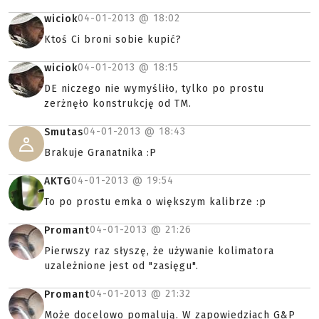
04-01-2013 @
18:02
wiciok
Ktoś Ci broni sobie kupić?
04-01-2013 @
18:15
wiciok
DE niczego nie wymyśliło, tylko po prostu
zerżnęło konstrukcję od TM.
04-01-2013 @
18:43
Smutas
Brakuje Granatnika :P
04-01-2013 @
19:54
AKTG
To po prostu emka o większym kalibrze :p
04-01-2013 @
21:26
Promant
Pierwszy raz słyszę, że używanie kolimatora
uzależnione jest od "zasięgu".
04-01-2013 @
21:32
Promant
Może docelowo pomalują. W zapowiedziach G&P