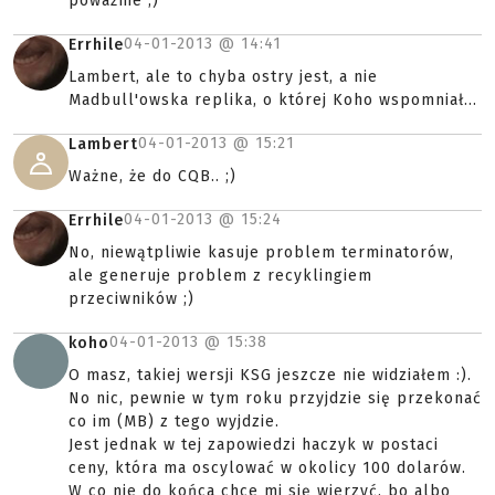
poważnie ;)
04-01-2013 @
14:41
Errhile
Lambert, ale to chyba ostry jest, a nie
Madbull'owska replika, o której Koho wspomniał...
04-01-2013 @
15:21
Lambert
Ważne, że do CQB.. ;)
04-01-2013 @
15:24
Errhile
No, niewątpliwie kasuje problem terminatorów,
ale generuje problem z recyklingiem
przeciwników ;)
04-01-2013 @
15:38
koho
O masz, takiej wersji KSG jeszcze nie widziałem :).
No nic, pewnie w tym roku przyjdzie się przekonać
co im (MB) z tego wyjdzie.
Jest jednak w tej zapowiedzi haczyk w postaci
ceny, która ma oscylować w okolicy 100 dolarów.
W co nie do końca chce mi się wierzyć, bo albo