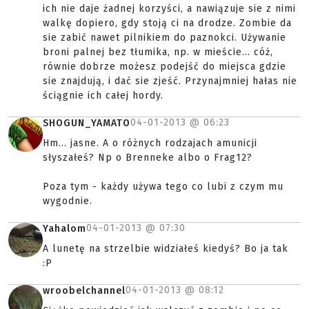
ich nie daje żadnej korzyści, a nawiązuje sie z nimi
walkę dopiero, gdy stoją ci na drodze. Zombie da
sie zabić nawet pilnikiem do paznokci. Używanie
broni palnej bez tłumika, np. w mieście... cóż,
równie dobrze możesz podejść do miejsca gdzie
sie znajdują, i dać sie zjeść. Przynajmniej hałas nie
ściągnie ich całej hordy.
04-01-2013 @
06:23
SHOGUN_YAMATO
Hm... jasne. A o różnych rodzajach amunicji
słyszałeś? Np o Brenneke albo o Frag12?
Poza tym - każdy używa tego co lubi z czym mu
wygodnie.
04-01-2013 @
07:30
Yahalom
A lunetę na strzelbie widziałeś kiedyś? Bo ja tak
:P
04-01-2013 @
08:12
wroobelchannel