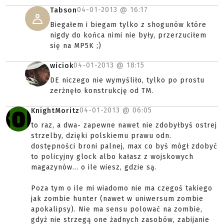
04-01-2013 @
16:17
Tabson
Biegałem i biegam tylko z shogunów które
nigdy do końca nimi nie były, przerzuciłem
się na MP5K ;)
04-01-2013 @
18:15
wiciok
DE niczego nie wymyśliło, tylko po prostu
zerżnęło konstrukcję od TM.
04-01-2013 @
06:05
KnightMoritz
to raz, a dwa- zapewne nawet nie zdobyłbyś ostrej
strzelby, dzięki polskiemu prawu odn.
dostępności broni palnej, max co byś mógł zdobyć
to policyjny glock albo kałasz z wojskowych
magazynów... o ile wiesz, gdzie są.
Poza tym o ile mi wiadomo nie ma czegoś takiego
jak zombie hunter (nawet w uniwersum zombie
apokalipsy). Nie ma sensu polować na zombie,
gdyż nie strzegą one żadnych zasobów, zabijanie