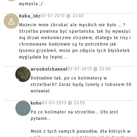
wymysla ;/
03-01-2013 @
23:03
Kuba_ldz
Możecie mnie zbrukać ale męskich nie było ... ?
Strzelba powinna być spartańska, tak by wyważyć
nią drzwi niekoniecznie strzałem, dlatego te risy i
chromowane badziewie są tu potrzebne jak
łysemu grzebień, może po zdjęciu tych błyskotek
wyglądała by lepiej ...
03-01-2013 @
23:06
wroobelchannel
Dokładnie tak, po co kolimatory w
strzelbach? Zaraz będą lunety z tubusem 50
wstawiać.
03-01-2013 @
23:55
koho
Po co kolimator na strzelbie... Oto jest
pytanie...
Może z tych samych powodów, dla których w