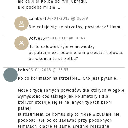
nie celuje! Kolbę od M'ki ukradli.
Nie podoba mi się ...
04-01-2013 @
00:48
Lambert
Nie celuje się ze strzelby, powiadasz? Hmm..
05-01-2013 @
18:44
Volve55
ile to człowiek żyje w niewiedzy
popatrz:)może powinienem przestać celować
bo wkoncu to strzelba?
03-01-2013 @
23:55
koho
Po co kolimator na strzelbie... Oto jest pytanie...
Może z tych samych powodów, dla których w ogóle
wymyślono coś takiego jak kolimatory i dla
których stosuje się je na innych typach broni
palnej.
Ja rozumiem, że komuś się to może wizualnie nie
podobać, ale po co zadawać przy podobnych
tematach, ciągle te same, średnio rozsądne