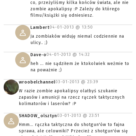
co, przeżyliśmy kilka końców świata, ale nie
zombie apokalipsy :P Zależy do którego
filmu/książki się odniesiesz.
04-01-2013 @
13:50
Lambert
Ja zombiaków widuję niemal codziennie na
ulicy.. ;)
04-01-2013 @
14:32
Dave-o
heh ... nie sądziłem że ktokolwiek weźmie to
na poważnie ;)
03-01-2013 @
23:39
wroobelchannel
W razie zombie apokalipsy olałbyś szukanie
zapasów i amunicji na rzecz rączek taktycznych
kolimatorów i laserów? :P
03-01-2013 @
23:51
SHADOW_olsztyn
Hmm... rączka taktyczna do shotgun'ów to fajna
sprawa, ale celowniki? Przecież z shotgun'ów się