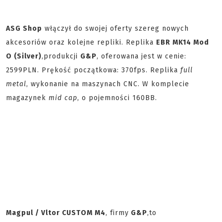
ASG Shop
włączył do swojej oferty szereg nowych
akcesoriów oraz kolejne repliki. Replika
EBR MK14 Mod
O (Silver)
,
produkcji
G&P
, oferowana jest w cenie:
2599PLN. Prękość początkowa: 370fps. Replika
full
metal
, wykonanie na maszynach CNC. W komplecie
magazynek
mid cap
, o pojemności 160BB.
Magpul / Vltor CUSTOM M4
, firmy
G&P
,
to