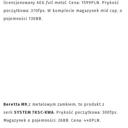
licencjonowany AEG
full metal
. Cena: 1599PLN. Prękość
początkowa: 370fps. W komplecie magazynek
mid cap
, o
pojemności 130BB.
Beretta M9
,
z metalowym zamkiem, to produkt z
serii
SYSTEM 7
KSC-KWA
. Prękość początkowa: 300fps.
Magazynek o pojemności: 26BB. Cena: 440PLN.