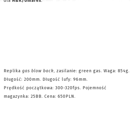
dla
H&K/Umarex
.
Replika
gas blow back
, zasilanie: green gas. Waga: 854g.
Długość: 200mm. Długość lufy: 96mm.
Prędkość początkowa: 300-320fps. Pojemność
magazynka: 25BB. Cena: 650PLN.