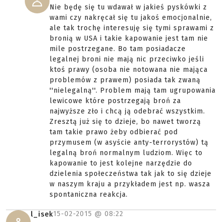
Nie będę się tu wdawał w jakieś pyskówki z
wami czy nakręcał się tu jakoś emocjonalnie,
ale tak trochę interesuję się tymi sprawami z
bronią w USA i takie kapowanie jest tam nie
mile postrzegane. Bo tam posiadacze
legalnej broni nie mają nic przeciwko jeśli
ktoś prawy (osoba nie notowana nie mająca
problemów z prawem) posiada tak zwaną
''nielegalną''. Problem mają tam ugrupowania
lewicowe które postrzegają broń za
najwyższe zło i chcą ją odebrać wszystkim.
Zresztą już się to dzieje, bo nawet tworzą
tam takie prawo żeby odbierać pod
przymusem (w asyście anty-terrorystów) tą
legalną broń normalnym ludziom. Więc to
kapowanie to jest kolejne narzędzie do
dzielenia społeczeństwa tak jak to się dzieje
w naszym kraju a przykładem jest np. wasza
spontaniczna reakcja.
15-02-2015 @
08:22
l_isek