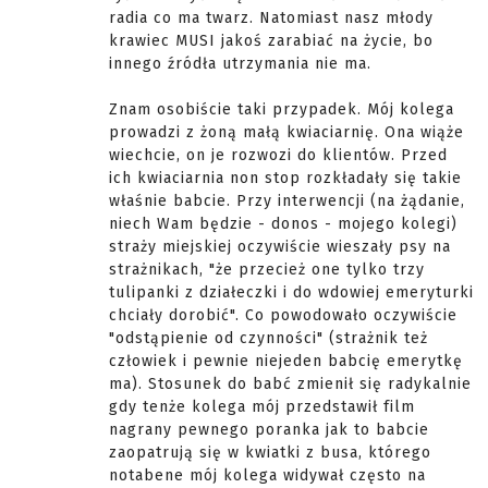
radia co ma twarz. Natomiast nasz młody
krawiec MUSI jakoś zarabiać na życie, bo
innego źródła utrzymania nie ma.
Znam osobiście taki przypadek. Mój kolega
prowadzi z żoną małą kwiaciarnię. Ona wiąże
wiechcie, on je rozwozi do klientów. Przed
ich kwiaciarnia non stop rozkładały się takie
właśnie babcie. Przy interwencji (na żądanie,
niech Wam będzie - donos - mojego kolegi)
straży miejskiej oczywiście wieszały psy na
strażnikach, "że przecież one tylko trzy
tulipanki z działeczki i do wdowiej emeryturki
chciały dorobić". Co powodowało oczywiście
"odstąpienie od czynności" (strażnik też
człowiek i pewnie niejeden babcię emerytkę
ma). Stosunek do babć zmienił się radykalnie
gdy tenże kolega mój przedstawił film
nagrany pewnego poranka jak to babcie
zaopatrują się w kwiatki z busa, którego
notabene mój kolega widywał często na