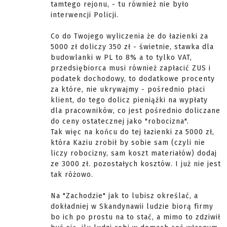
tamtego rejonu, - tu również nie było
interwencji Policji.
Co do Twojego wyliczenia że do łazienki za
5000 zł doliczy 350 zł - świetnie, stawka dla
budowlanki w PL to 8% a to tylko VAT,
przedsiębiorca musi również zapłacić ZUS i
podatek dochodowy, to dodatkowe procenty
za które, nie ukrywajmy - pośrednio płaci
klient, do tego dolicz pieniążki na wypłaty
dla pracowników, co jest pośrednio doliczane
do ceny ostatecznej jako "robocizna".
Tak więc na końcu do tej łazienki za 5000 zł,
która Kaziu zrobił by sobie sam (czyli nie
liczy robocizny, sam koszt materiałów) dodaj
ze 3000 zł. pozostałych kosztów. I już nie jest
tak różowo.
Na "Zachodzie" jak to lubisz określać, a
dokładniej w Skandynawii ludzie biorą firmy
bo ich po prostu na to stać, a mimo to zdziwił