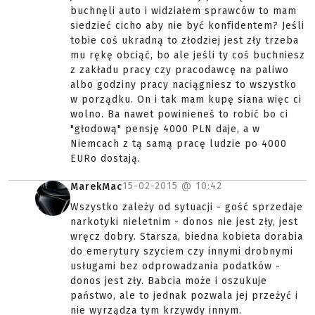
buchnęli auto i widziałem sprawców to mam
siedzieć cicho aby nie być konfidentem? Jeśli
tobie coś ukradną to złodziej jest zły trzeba
mu rękę obciąć, bo ale jeśli ty coś buchniesz
z zakładu pracy czy pracodawcę na paliwo
albo godziny pracy naciągniesz to wszystko
w porządku. On i tak mam kupę siana więc ci
wolno. Ba nawet powinieneś to robić bo ci
"głodową" pensję 4000 PLN daje, a w
Niemcach z tą samą pracę ludzie po 4000
EURo dostają.
15-02-2015 @
10:42
MarekMac
Wszystko zależy od sytuacji - gość sprzedaje
narkotyki nieletnim - donos nie jest zły, jest
wręcz dobry. Starsza, biedna kobieta dorabia
do emerytury szyciem czy innymi drobnymi
usługami bez odprowadzania podatków -
donos jest zły. Babcia może i oszukuje
państwo, ale to jednak pozwala jej przeżyć i
nie wyrządza tym krzywdy innym.