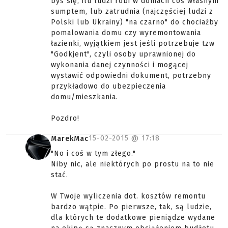
byś się, ilu ludzi robi w domach coś własnym
sumptem, lub zatrudnia (najczęściej ludzi z
Polski lub Ukrainy) "na czarno" do chociażby
pomalowania domu czy wyremontowania
łazienki, wyjątkiem jest jeśli potrzebuje tzw
"Godkjent", czyli osoby uprawnionej do
wykonania danej czynności i mogącej
wystawić odpowiedni dokument, potrzebny
przykładowo do ubezpieczenia
domu/mieszkania.
Pozdro!
15-02-2015 @
17:18
MarekMac
"No i coś w tym złego."
Niby nic, ale niektórych po prostu na to nie
stać.
W Twoje wyliczenia dot. kosztów remontu
bardzo wątpie. Po pierwsze, tak, są ludzie,
dla których te dodatkowe pieniądze wydane