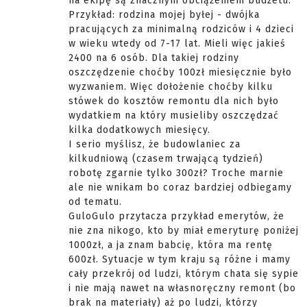
na ekipę są znacznym obciążeniem budżetu.
Przykład: rodzina mojej byłej - dwójka
pracujących za minimalną rodziców i 4 dzieci
w wieku wtedy od 7-17 lat. Mieli więc jakieś
2400 na 6 osób. Dla takiej rodziny
oszczędzenie choćby 100zł miesięcznie było
wyzwaniem. Więc dołożenie choćby kilku
stówek do kosztów remontu dla nich było
wydatkiem na który musieliby oszczędzać
kilka dodatkowych miesięcy.
I serio myślisz, że budowlaniec za
kilkudniową (czasem trwającą tydzień)
robotę zgarnie tylko 300zł? Troche marnie
ale nie wnikam bo coraz bardziej odbiegamy
od tematu.
GuloGulo przytacza przykład emerytów, że
nie zna nikogo, kto by miał emeryturę poniżej
1000zł, a ja znam babcię, która ma rentę
600zł. Sytuacje w tym kraju są różne i mamy
cały przekrój od ludzi, którym chata się sypie
i nie mają nawet na własnoręczny remont (bo
brak na materiały) aż po ludzi, którzy