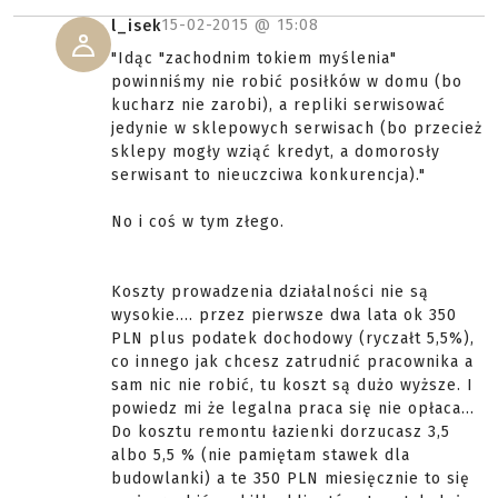
15-02-2015 @
15:08
l_isek
"Idąc "zachodnim tokiem myślenia"
powinniśmy nie robić posiłków w domu (bo
kucharz nie zarobi), a repliki serwisować
jedynie w sklepowych serwisach (bo przecież
sklepy mogły wziąć kredyt, a domorosły
serwisant to nieuczciwa konkurencja)."
No i coś w tym złego.
Koszty prowadzenia działalności nie są
wysokie.... przez pierwsze dwa lata ok 350
PLN plus podatek dochodowy (ryczałt 5,5%),
co innego jak chcesz zatrudnić pracownika a
sam nic nie robić, tu koszt są dużo wyższe. I
powiedz mi że legalna praca się nie opłaca...
Do kosztu remontu łazienki dorzucasz 3,5
albo 5,5 % (nie pamiętam stawek dla
budowlanki) a te 350 PLN miesięcznie to się