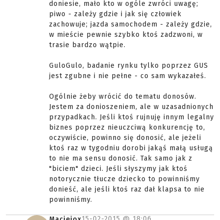
doniesie, mało kto w ogóle zwróci uwagę;
piwo - zależy gdzie i jak się człowiek
zachowuje; jazda samochodem - zależy gdzie,
w mieście pewnie szybko ktoś zadzwoni, w
trasie bardzo wątpie.
GuloGulo, badanie rynku tylko poprzez GUS
jest zgubne i nie pełne - co sam wykazałeś.
Ogólnie żeby wrócić do tematu donosów.
Jestem za donioszeniem, ale w uzasadnionych
przypadkach. Jeśli ktoś rujnuję innym legalny
biznes poprzez nieuczciwą konkurencję to,
oczywiście, powinno się donosić, ale jeżeli
ktoś raz w tygodniu dorobi jakąś małą usługą
to nie ma sensu donosić. Tak samo jak z
"biciem" dzieci. Jeśli słyszymy jak ktoś
notorycznie tłucze dziecko to powinniśmy
donieść, ale jeśli ktoś raz dał klapsa to nie
powinniśmy.
15-02-2015 @
18:06
Maciejox