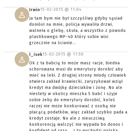
15-02-2015 @
11:04
Irwin
Ja tam bym nie był szczęśliwy gdyby sąsiad
doniósł na mnie, policja wywaliła drzwi,
walneła o glebę, skuła, a wszystko z powodu
plastikowego MP-40 który sobie wisi
grzecznie na ścianie...
15-02-2015 @
11:50
l_isek
Ok z ta babcią to może masz racje, biedna
schorowana musi do emerytury dorobić aby
mieć na leki. Z drugiej strony młody człowiek
otwiera zakład krawiecki, zaryzykował wziął
kredyt ma dwójkę dzieciaków i żonę. No ale
niestety w okolicy mieszka 5 babć i szyje
sobie żeby do emerytury dorobić, koleś
raczej nie może konkurować z osobą nie
płacącą podatków, więc zakład szybko pada a
kredyt zostaje. No ale z nieuczciwą
konkurencją walczyć nie wypada bo donos i
konfident od razu.... I tu wychodzi polska