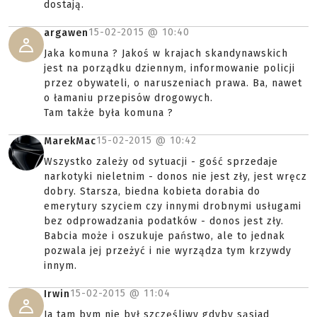
dostają.
15-02-2015 @
10:40
argawen
Jaka komuna ? Jakoś w krajach skandynawskich
jest na porządku dziennym, informowanie policji
przez obywateli, o naruszeniach prawa. Ba, nawet
o łamaniu przepisów drogowych.
Tam także była komuna ?
15-02-2015 @
10:42
MarekMac
Wszystko zależy od sytuacji - gość sprzedaje
narkotyki nieletnim - donos nie jest zły, jest wręcz
dobry. Starsza, biedna kobieta dorabia do
emerytury szyciem czy innymi drobnymi usługami
bez odprowadzania podatków - donos jest zły.
Babcia może i oszukuje państwo, ale to jednak
pozwala jej przeżyć i nie wyrządza tym krzywdy
innym.
15-02-2015 @
11:04
Irwin
Ja tam bym nie był szczęśliwy gdyby sąsiad