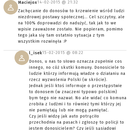
14-02-2015 @
21:32
Maciejox
Zachęcanie do donosów to krzewienie wśród ludzi
niezdrowej postawy społecznej... Cel szczytny, ale
na 100% doprowadzi do nadużyć, tak jak to we
wpisie zauważone zostało. Nie popieram, pomimo
tego jaka się tam ostatnio sytuacja z tym
wszystkim rozwinęła :P
15-02-2015 @
08:22
l_isek
Donos, u nas to słowo oznacza zupełnie cos
innego, no cóż skutki komuny. Donosiciele to
ludzie którzy informują władze o działaniu na
rzecz wyzwolenia Polski (w skrócie).
Jednak jeśli ktoś informuje o przestępstwie
to donosem (w znaczeni typowo polskim)
bym tego nie nazwał. No ale widać co komuna
zrobiła z ludźmi i to również tymi którzy jej
nie pamiętają lub nie mogą pamiętać.
Czy jeśli widzę jak auto potrąciło
przechodnia na pasach i zgłoszę to policji to
jestem donosicielem? Czy jeśli sąsiadowi