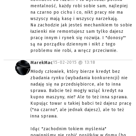
mentalność, każdy robi sobie sam, najlepiej
na czarno po cichu i co, nikt pracy nie ma
wszyscy mają kasę i wszyscy narzekają.
Na zachodzie jak jesteś mechanikiem to sobie
łazienki nie remontujesz sam tylko dajesz
pracę innym i rynek się rozwija. I "donosy"'
są na porządku dziennym i nikt z tego
problemu nie robi, a wręcz przeciwnie.
15-02-2015 @
13:18
MarekMac
Młody człowiek, który bierze kredyt bez
zbadania rynku (wybadania konkurencji) nie
nadaję się na przedsiębiorce, ale to inna
sprawa. Babcie też mogły wziąć kredyt na
kupno maszyny, nie? Ale to też inna sprawa.
Kupując towar u takiej babci też dajesz pracę
("na czarno", ale jednak dajesz), ale to też
inna sprawa.
Idąc "zachodnim tokiem myślenia"
powinniśmy nie robić posiłków w domu (bo