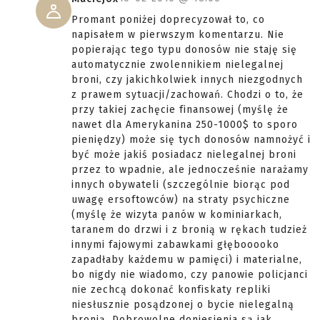
Promant poniżej doprecyzował to, co
napisałem w pierwszym komentarzu. Nie
popierając tego typu donosów nie staję się
automatycznie zwolennikiem nielegalnej
broni, czy jakichkolwiek innych niezgodnych
z prawem sytuacji/zachowań. Chodzi o to, że
przy takiej zachęcie finansowej (myślę że
nawet dla Amerykanina 250-1000$ to sporo
pieniędzy) może się tych donosów namnożyć i
być może jakiś posiadacz nielegalnej broni
przez to wpadnie, ale jednocześnie narażamy
innych obywateli (szczególnie biorąc pod
uwagę ersoftowców) na straty psychiczne
(myślę że wizyta panów w kominiarkach,
taranem do drzwi i z bronią w rękach tudzież
innymi fajowymi zabawkami głębooooko
zapadłaby każdemu w pamięci) i materialne,
bo nigdy nie wiadomo, czy panowie policjanci
nie zechcą dokonać konfiskaty repliki
niesłusznie posądzonej o bycie nielegalną
bronią. Dobrowolne doniesienia są jak