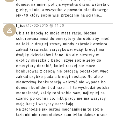
doniósł na mnie, policja wywaliła drzwi, walneła o
glebę, skuła, a wszystko z powodu plastikowego
MP-40 który sobie wisi grzecznie na ścianie...
15-02-2015 @
11:50
l_isek
Ok z ta babcią to może masz racje, biedna
schorowana musi do emerytury dorobić aby mieć
na leki. Z drugiej strony młody człowiek otwiera
zakład krawiecki, zaryzykował wziął kredyt ma
dwójkę dzieciaków i żonę. No ale niestety w
okolicy mieszka 5 babć i szyje sobie żeby do
emerytury dorobić, koleś raczej nie może
konkurować z osobą nie płacącą podatków, więc
zakład szybko pada a kredyt zostaje. No ale z
nieuczciwą konkurencją walczyć nie wypada bo
donos i konfident od razu.... I tu wychodzi polska
mentalność, każdy robi sobie sam, najlepiej na
czarno po cichu i co, nikt pracy nie ma wszyscy
mają kasę i wszyscy narzekają.
Na zachodzie jak jesteś mechanikiem to sobie
łazienki nie remontujesz sam tylko dajesz pracę