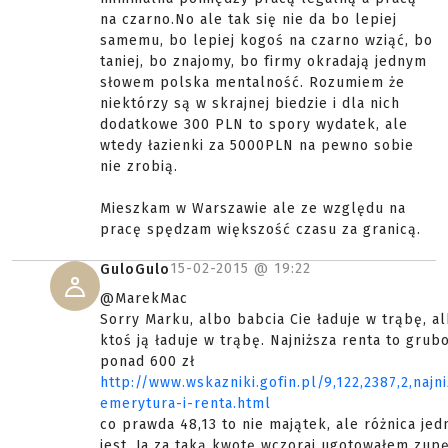
na czarno.No ale tak się nie da bo lepiej
samemu, bo lepiej kogoś na czarno wziąć, bo
taniej, bo znajomy, bo firmy okradają jednym
słowem polska mentalność. Rozumiem że
niektórzy są w skrajnej biedzie i dla nich
dodatkowe 300 PLN to spory wydatek, ale
wtedy łazienki za 5000PLN na pewno sobie
nie zrobią.
Mieszkam w Warszawie ale ze względu na
pracę spędzam większość czasu za granicą.
15-02-2015 @
19:22
GuloGulo
@MarekMac
Sorry Marku, albo babcia Cie ładuje w trąbę, a
ktoś ją ładuje w trąbę. Najniższa renta to grub
ponad 600 zł
http://www.wskazniki.gofin.pl/9,122,2387,2,najn
emerytura-i-renta.html
co prawda 48,13 to nie majątek, ale różnica jed
jest. Ja za taką kwotę wczoraj ugotowałem zupę