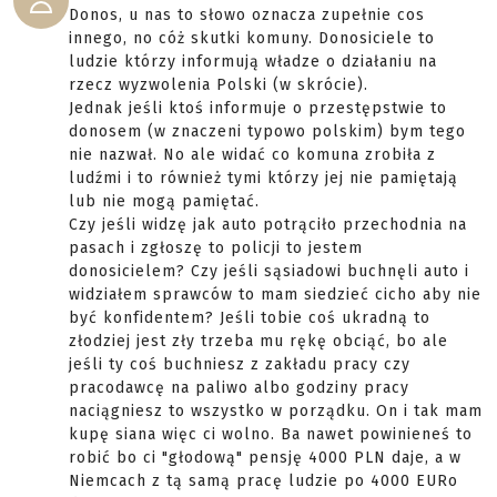
Donos, u nas to słowo oznacza zupełnie cos
innego, no cóż skutki komuny. Donosiciele to
ludzie którzy informują władze o działaniu na
rzecz wyzwolenia Polski (w skrócie).
Jednak jeśli ktoś informuje o przestępstwie to
donosem (w znaczeni typowo polskim) bym tego
nie nazwał. No ale widać co komuna zrobiła z
ludźmi i to również tymi którzy jej nie pamiętają
lub nie mogą pamiętać.
Czy jeśli widzę jak auto potrąciło przechodnia na
pasach i zgłoszę to policji to jestem
donosicielem? Czy jeśli sąsiadowi buchnęli auto i
widziałem sprawców to mam siedzieć cicho aby nie
być konfidentem? Jeśli tobie coś ukradną to
złodziej jest zły trzeba mu rękę obciąć, bo ale
jeśli ty coś buchniesz z zakładu pracy czy
pracodawcę na paliwo albo godziny pracy
naciągniesz to wszystko w porządku. On i tak mam
kupę siana więc ci wolno. Ba nawet powinieneś to
robić bo ci "głodową" pensję 4000 PLN daje, a w
Niemcach z tą samą pracę ludzie po 4000 EURo