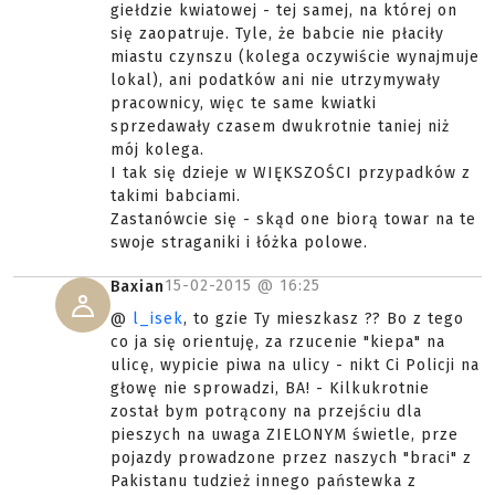
giełdzie kwiatowej - tej samej, na której on
się zaopatruje. Tyle, że babcie nie płaciły
miastu czynszu (kolega oczywiście wynajmuje
lokal), ani podatków ani nie utrzymywały
pracownicy, więc te same kwiatki
sprzedawały czasem dwukrotnie taniej niż
mój kolega.
I tak się dzieje w WIĘKSZOŚCI przypadków z
takimi babciami.
Zastanówcie się - skąd one biorą towar na te
swoje straganiki i łóżka polowe.
15-02-2015 @
16:25
Baxian
@
l_isek
, to gzie Ty mieszkasz ?? Bo z tego
co ja się orientuję, za rzucenie "kiepa" na
ulicę, wypicie piwa na ulicy - nikt Ci Policji na
głowę nie sprowadzi, BA! - Kilkukrotnie
został bym potrącony na przejściu dla
pieszych na uwaga ZIELONYM świetle, prze
pojazdy prowadzone przez naszych "braci" z
Pakistanu tudzież innego państewka z