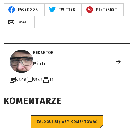
FACEBOOK
TWITTER
PINTEREST
EMAIL
REDAKTOR
Piotr
4408
6544
11
KOMENTARZE
ZALOGUJ SIĘ ABY KOMENTOWAĆ