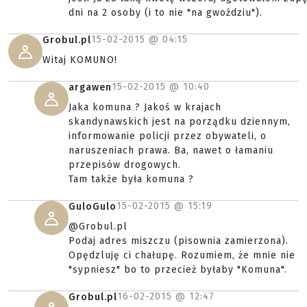
dni na 2 osoby (i to nie "na gwoździu").
15-02-2015 @
04:15
Grobul.pl
Witaj KOMUNO!
15-02-2015 @
10:40
argawen
Jaka komuna ? Jakoś w krajach
skandynawskich jest na porządku dziennym,
informowanie policji przez obywateli, o
naruszeniach prawa. Ba, nawet o łamaniu
przepisów drogowych.
Tam także była komuna ?
15-02-2015 @
15:19
GuloGulo
@Grobul.pl
Podaj adres miszczu (pisownia zamierzona).
Opędzluję ci chałupę. Rozumiem, że mnie nie
"sypniesz" bo to przecież byłaby "Komuna".
16-02-2015 @
12:47
Grobul.pl