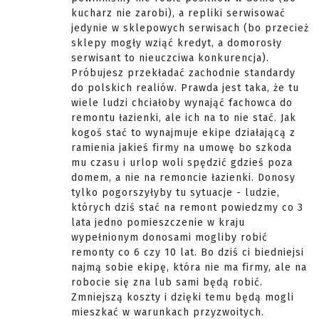
kucharz nie zarobi), a repliki serwisować
jedynie w sklepowych serwisach (bo przecież
sklepy mogły wziąć kredyt, a domorosły
serwisant to nieuczciwa konkurencja).
Próbujesz przekładać zachodnie standardy
do polskich realiów. Prawda jest taka, że tu
wiele ludzi chciałoby wynająć fachowca do
remontu łazienki, ale ich na to nie stać. Jak
kogoś stać to wynajmuje ekipe działającą z
ramienia jakieś firmy na umowę bo szkoda
mu czasu i urlop woli spędzić gdzieś poza
domem, a nie na remoncie łazienki. Donosy
tylko pogorszyłyby tu sytuacje - ludzie,
których dziś stać na remont powiedzmy co 3
lata jedno pomieszczenie w kraju
wypełnionym donosami mogliby robić
remonty co 6 czy 10 lat. Bo dziś ci biedniejsi
najmą sobie ekipę, która nie ma firmy, ale na
robocie się zna lub sami będą robić.
Zmniejszą koszty i dzięki temu będą mogli
mieszkać w warunkach przyzwoitych.