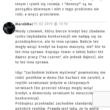
innym i rynek się rozwija. I "donosy"' są na
porządku dziennym i nikt z tego problemu nie
robi, a wręcz przeciwnie.
15-02-2015 @
13:18
MarekMac
Młody człowiek, który bierze kredyt bez zbadania
rynku (wybadania konkurencji) nie nadaję się na
przedsiębiorce, ale to inna sprawa. Babcie też
mogły wziąć kredyt na kupno maszyny, nie? Ale to
też inna sprawa. Kupując towar u takiej babci też
dajesz pracę ("na czarno", ale jednak dajesz), ale
to też inna sprawa.
Idąc "zachodnim tokiem myślenia" powinniśmy nie
robić posiłków w domu (bo kucharz nie zarobi), a
repliki serwisować jedynie w sklepowych
serwisach (bo przecież sklepy mogły wziąć
kredyt, a domorosły serwisant to nieuczciwa
konkurencja).
Próbujesz przekładać zachodnie standardy do
polskich realiów. Prawda jest taka, że tu wiele