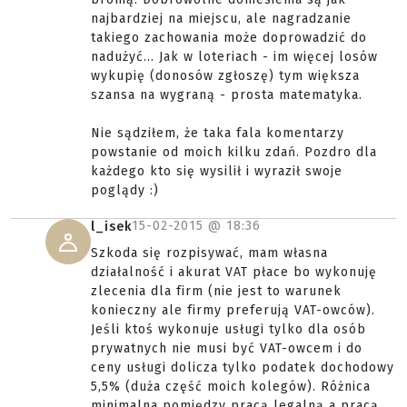
najbardziej na miejscu, ale nagradzanie
takiego zachowania może doprowadzić do
nadużyć... Jak w loteriach - im więcej losów
wykupię (donosów zgłoszę) tym większa
szansa na wygraną - prosta matematyka.
Nie sądziłem, że taka fala komentarzy
powstanie od moich kilku zdań. Pozdro dla
każdego kto się wysilił i wyraził swoje
poglądy :)
15-02-2015 @
18:36
l_isek
Szkoda się rozpisywać, mam własna
działalność i akurat VAT płace bo wykonuję
zlecenia dla firm (nie jest to warunek
konieczny ale firmy preferują VAT-owców).
Jeśli ktoś wykonuje usługi tylko dla osób
prywatnych nie musi być VAT-owcem i do
ceny usługi dolicza tylko podatek dochodowy
5,5% (duża część moich kolegów). Różnica
minimalna pomiędzy pracą legalną a pracą