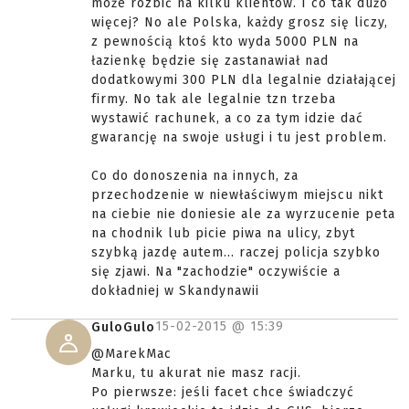
może rozbić na kilku klientów. I co tak dużo
więcej? No ale Polska, każdy grosz się liczy,
z pewnością ktoś kto wyda 5000 PLN na
łazienkę będzie się zastanawiał nad
dodatkowymi 300 PLN dla legalnie działającej
firmy. No tak ale legalnie tzn trzeba
wystawić rachunek, a co za tym idzie dać
gwarancję na swoje usługi i tu jest problem.
Co do donoszenia na innych, za
przechodzenie w niewłaściwym miejscu nikt
na ciebie nie doniesie ale za wyrzucenie peta
na chodnik lub picie piwa na ulicy, zbyt
szybką jazdę autem... raczej policja szybko
się zjawi. Na "zachodzie" oczywiście a
dokładniej w Skandynawii
15-02-2015 @
15:39
GuloGulo
@MarekMac
Marku, tu akurat nie masz racji.
Po pierwsze: jeśli facet chce świadczyć