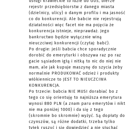
usługi krawieckie to idzie do GUS, bierze
rejestr przedsiębiorstw z danego miasta
(dzielnicy, ulicy) o danym profilu i ma jasność
co do konkurencji. Ale babcie nie rejestrują
działalności więc facet nie ma pojęcia że
konkurencja istnieje, nieprawdaż. Jego
bankructwo będzie wyłącznie winą
nieuczciwej konkurencji (czytaj: babć).
Po drugie: jeśli babcia chce sporadycznie
dorobić do emeryturki i obszywa raz po raz
gacie sąsiadom igłą i nitką to nic do niej nie
mam, ale jak kupuje maszynę do szycia żeby
normalnie PRODUKOWAĆ odzież i produkty
włókiennicze to JEST TO NIEUCZCIWA
KONKURENCJA.
Po trzecie: babcia NIE MUSI dorabiać bo z
tego co się orientuję to najniższa emerytura
wynosi 880 PLN (a znam paru emerytów i nikt
nie ma poniżej 1000) i da się z tego
(skromnie bo skromnie) wyżyć. Są dopłaty do
czynszów, są różne dodatki, trzeba tylko
tyłek ruszyć i się dowiedzieć a nie słuchać