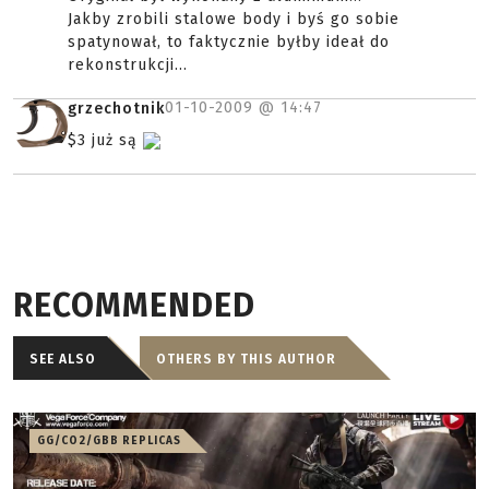
Jakby zrobili stalowe body i byś go sobie
spatynował, to faktycznie byłby ideał do
rekonstrukcji...
01-10-2009 @
14:47
grzechotnik
$3 już są
RECOMMENDED
SEE ALSO
OTHERS BY THIS AUTHOR
GG/CO2/GBB REPLICAS