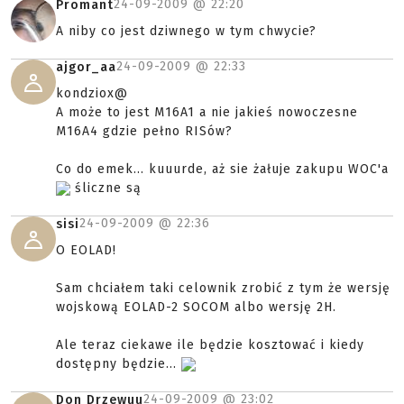
24-09-2009 @
22:20
Promant
A niby co jest dziwnego w tym chwycie?
24-09-2009 @
22:33
ajgor_aa
kondziox@
A może to jest M16A1 a nie jakieś nowoczesne
M16A4 gdzie pełno RISów?
Co do emek... kuuurde, aż sie żałuje zakupu WOC'a
śliczne są
24-09-2009 @
22:36
sisi
O EOLAD!
Sam chciałem taki celownik zrobić z tym że wersję
wojskową EOLAD-2 SOCOM albo wersję 2H.
Ale teraz ciekawe ile będzie kosztować i kiedy
dostępny będzie...
24-09-2009 @
23:02
Don Drzewuu