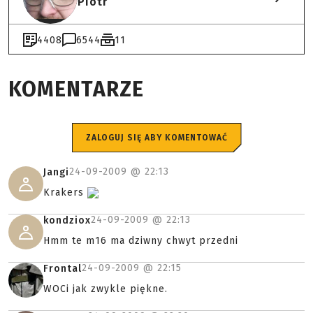
Piotr
4408
6544
11
KOMENTARZE
ZALOGUJ SIĘ ABY KOMENTOWAĆ
24-09-2009 @
22:13
Jangi
Krakers
24-09-2009 @
22:13
kondziox
Hmm te m16 ma dziwny chwyt przedni
24-09-2009 @
22:15
Frontal
WOCi jak zwykle piękne.