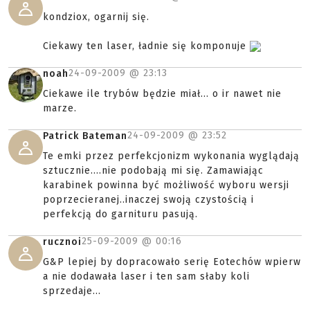
kondziox, ogarnij się.
Ciekawy ten laser, ładnie się komponuje
24-09-2009 @
23:13
noah
Ciekawe ile trybów będzie miał... o ir nawet nie
marze.
24-09-2009 @
23:52
Patrick Bateman
Te emki przez perfekcjonizm wykonania wyglądają
sztucznie....nie podobają mi się. Zamawiając
karabinek powinna być możliwość wyboru wersji
poprzecieranej..inaczej swoją czystością i
perfekcją do garnituru pasują.
25-09-2009 @
00:16
rucznoi
G&P lepiej by dopracowało serię Eotechów wpierw
a nie dodawała laser i ten sam słaby koli
sprzedaje...