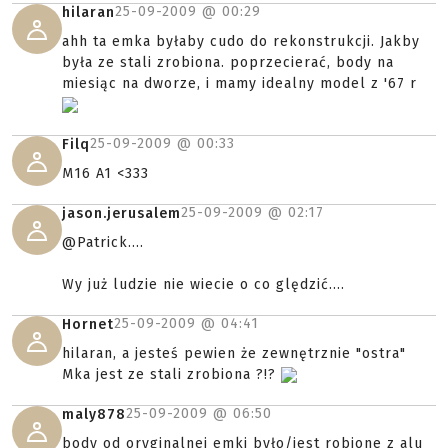
25-09-2009 @
00:29
hilaran
ahh ta emka byłaby cudo do rekonstrukcji. Jakby
była ze stali zrobiona. poprzecierać, body na
miesiąc na dworze, i mamy idealny model z '67 r
25-09-2009 @
00:33
Filq
M16 A1 <333
25-09-2009 @
02:17
jason.jerusalem
@Patrick....
Wy już ludzie nie wiecie o co ględzić....
25-09-2009 @
04:41
Hornet
hilaran, a jesteś pewien że zewnętrznie "ostra"
Mka jest ze stali zrobiona ?!?
25-09-2009 @
06:50
maly878
body od oryginalnej emki było/jest robione z alu