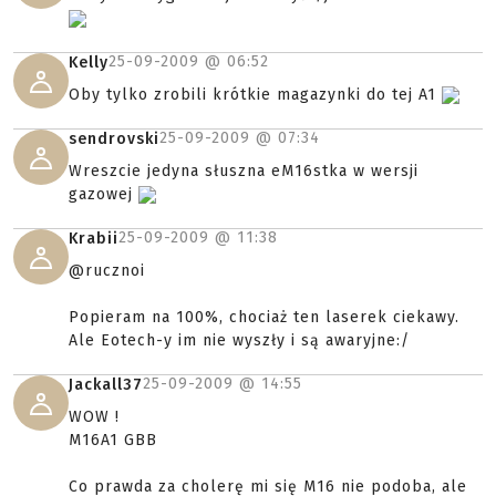
25-09-2009 @
06:52
Kelly
Oby tylko zrobili krótkie magazynki do tej A1
25-09-2009 @
07:34
sendrovski
Wreszcie jedyna słuszna eM16stka w wersji
gazowej
25-09-2009 @
11:38
Krabii
@rucznoi
Popieram na 100%, chociaż ten laserek ciekawy.
Ale Eotech-y im nie wyszły i są awaryjne:/
25-09-2009 @
14:55
Jackall37
WOW !
M16A1 GBB
Co prawda za cholerę mi się M16 nie podoba, ale