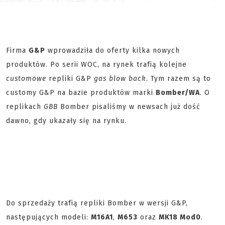
Firma
G&P
wprowadziła do oferty kilka nowych
produktów. Po serii WOC, na rynek trafią kolejne
customowe
repliki G&P
gas blow back
. Tym razem są to
customy G&P na bazie produktów marki
Bomber/WA
. O
replikach
GBB
Bomber pisaliśmy w newsach już dość
dawno, gdy ukazały się na rynku.
Do sprzedaży trafią repliki Bomber w wersji G&P,
następujących modeli:
M16A1
,
M653
oraz
MK18 Mod0
.