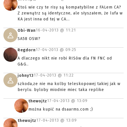
Ktoś wie czy te risy są kompatybilne z FALem CA?
Z zewnątrz są identyczne, ale słyszałem, że lufa w
KA jest inna od tej w CA...
16-04-2013 @
11:21
Obi-Wan
SA58 OSW?
17-04-2013 @
09:25
Regdorn
A dlaczego nikt nie robi RISów dla FN FNC od
G&G..
17-04-2013 @
11:22
johny13
szkoda,ze nie ma kolby teleskopowej takiej jak w
berylu. byloby miodnie miec taka replike
17-04-2013 @
13:09
thewojtz
można kupić na dsaarms.com ;)
17-04-2013 @
13:09
thewojtz