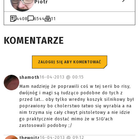
Piotr
4408
6544
11
KOMENTARZE
ZALOGUJ SIĘ ABY KOMENTOWAĆ
16-04-2013 @
00:15
shamoth
Mam nadzieję że poprawili coś w tej serii bo risy,
dwójnóg i magi są łudząco podobne do tych z
przed lat... oby tylko wredny koszyk silnikowy był
poprawiony bo cholerstwo łatwo się wyrabia a na
nim trzyma się cały chwyt pistoletowy a nie idzie
go praktycznie dostać mimo że w SIG'ach
zastosowali podobny ;/
16-04-2013 @
09:12
thewojtz