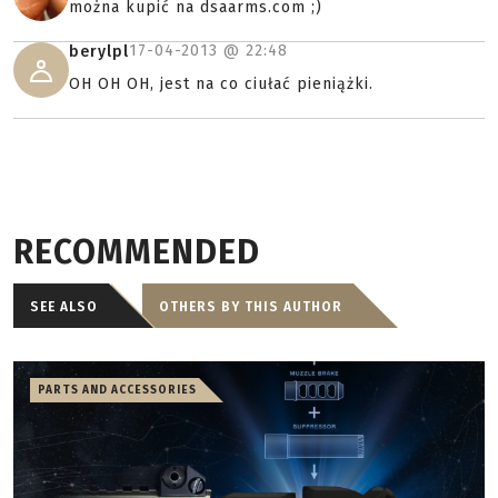
można kupić na dsaarms.com ;)
17-04-2013 @
22:48
berylpl
OH OH OH, jest na co ciułać pieniążki.
RECOMMENDED
SEE ALSO
OTHERS BY THIS AUTHOR
PARTS AND ACCESSORIES