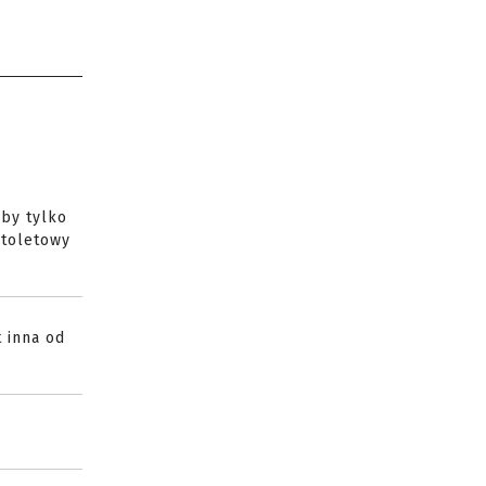
oby tylko
stoletowy
t inna od