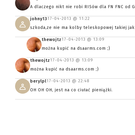
A dlaczego nikt nie robi RISów dla FN FNC od G
17-04-2013 @
11:22
johny13
szkoda,ze nie ma kolby teleskopowej takiej jak
17-04-2013 @
13:09
thewojtz
można kupić na dsaarms.com ;)
17-04-2013 @
13:09
thewojtz
można kupić na dsaarms.com ;)
17-04-2013 @
22:48
berylpl
OH OH OH, jest na co ciułać pieniążki.