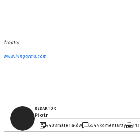
Źródło:
www.kingarms.com
REDAKTOR
Piotr
4408
materiałów
6544
komentarzy
11