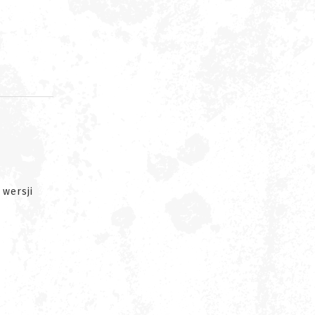
d
 wersji