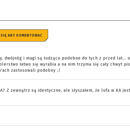
 SIĘ ABY KOMENTOWAĆ
sy, dwójnóg i magi są łudząco podobne do tych z przed lat... 
lerstwo łatwo się wyrabia a na nim trzyma się cały chwyt pi
G'ach zastosowali podobny ;/
A? Z zewnątrz są identyczne, ale słyszałem, że lufa w KA jes