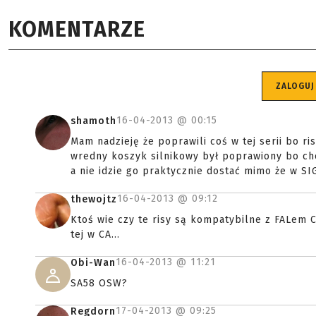
KOMENTARZE
ZALOGUJ
16-04-2013 @
00:15
shamoth
Mam nadzieję że poprawili coś w tej serii bo ri
wredny koszyk silnikowy był poprawiony bo cho
a nie idzie go praktycznie dostać mimo że w SI
16-04-2013 @
09:12
thewojtz
Ktoś wie czy te risy są kompatybilne z FALem C
tej w CA...
16-04-2013 @
11:21
Obi-Wan
SA58 OSW?
17-04-2013 @
09:25
Regdorn