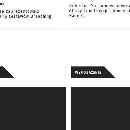
zuk
Hubertus Pro ponownie wpr
oferty konstrukcje niemiecki
se zaprezentowało
Haenel.
erię zestawów Breaching
WYPOSAŻENIE