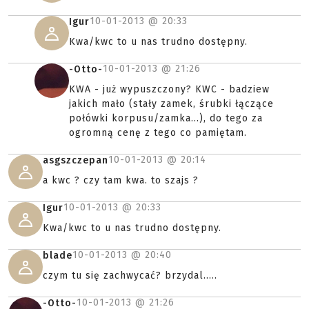
10-01-2013 @
20:33
Igur
Kwa/kwc to u nas trudno dostępny.
10-01-2013 @
21:26
-Otto-
KWA - już wypuszczony? KWC - badziew
jakich mało (stały zamek, śrubki łączące
połówki korpusu/zamka...), do tego za
ogromną cenę z tego co pamiętam.
10-01-2013 @
20:14
asgszczepan
a kwc ? czy tam kwa. to szajs ?
10-01-2013 @
20:33
Igur
Kwa/kwc to u nas trudno dostępny.
10-01-2013 @
20:40
blade
czym tu się zachwycać? brzydal.....
10-01-2013 @
21:26
-Otto-