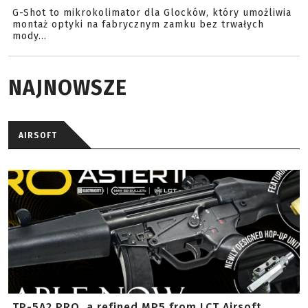
G-Shot to mikrokolimator dla Glocków, który umożliwia
montaż optyki na fabrycznym zamku bez trwałych
mody...
NAJNOWSZE
AIRSOFT
TP-5A2 PRO, a refined MP5 from LCT Airsoft