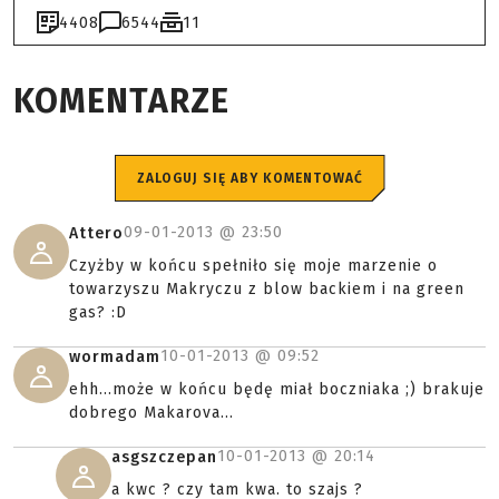
4408
6544
11
KOMENTARZE
ZALOGUJ SIĘ ABY KOMENTOWAĆ
09-01-2013 @
23:50
Attero
Czyżby w końcu spełniło się moje marzenie o
towarzyszu Makryczu z blow backiem i na green
gas? :D
10-01-2013 @
09:52
wormadam
ehh...może w końcu będę miał boczniaka ;) brakuje
dobrego Makarova...
10-01-2013 @
20:14
asgszczepan
a kwc ? czy tam kwa. to szajs ?