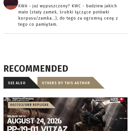
KWA - już wypuszczony? KWC - badziew jakich
mało (stały zamek, śrubki łączące połówki
korpusu/zamka...), do tego za ogromną cenę z
tego co pamiętam.
RECOMMENDED
SEE ALSO
OTHERS BY THIS AUTHOR
GG/CO2/GBB REPLICAS