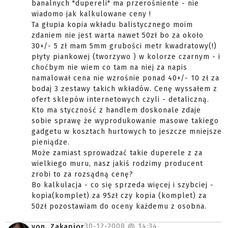
banalnych "dupereli" ma przerośniente - nie
wiadomo jak kalkulowane ceny !
Ta głupia kopia wkładu balistycznego moim
zdaniem nie jest warta nawet 50zł bo za około
30+/- 5 zł mam 5mm grubości metr kwadratowy(!)
płyty piankowej (tworzywo ) w kolorze czarnym - i
choćbym nie wiem co tam na niej za napis
namalował cena nie wzrośnie ponad 40+/- 10 zł za
bodaj 3 zestawy takich wkładów. Cenę wyssałem z
ofert sklepów internetowych czyli - detaliczną.
Kto ma styczność z handlem doskonale zdaje
sobie sprawę że wyprodukowanie masowe takiego
gadgetu w kosztach hurtowych to jeszcze mniejsze
pieniądze.
Może zamiast sprowadzać takie duperele z za
wielkiego muru, nasz jakiś rodzimy producent
zrobi to za rozsądną cenę?
Bo kalkulacja - co się sprzeda więcej i szybciej -
kopia(komplet) za 95zł czy kopia (komplet) za
50zł pozostawiam do oceny każdemu z osobna.
30-12-2008 @
14:34
von_Zakapior