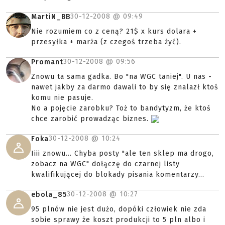
30-12-2008 @
09:49
MartiN_BB
Nie rozumiem co z ceną? 21$ x kurs dolara +
przesyłka + marża (z czegoś trzeba żyć).
30-12-2008 @
09:56
Promant
Znowu ta sama gadka. Bo "na WGC taniej". U nas -
nawet jakby za darmo dawali to by się znalazł ktoś
komu nie pasuje.
No a pojęcie zarobku? Toż to bandytyzm, że ktoś
chce zarobić prowadząc biznes.
30-12-2008 @
10:24
Foka
Iiii znowu... Chyba posty "ale ten sklep ma drogo,
zobacz na WGC" dołączę do czarnej listy
kwalifikującej do blokady pisania komentarzy...
30-12-2008 @
10:27
ebola_85
95 plnów nie jest dużo, dopóki człowiek nie zda
sobie sprawy że koszt produkcji to 5 pln albo i