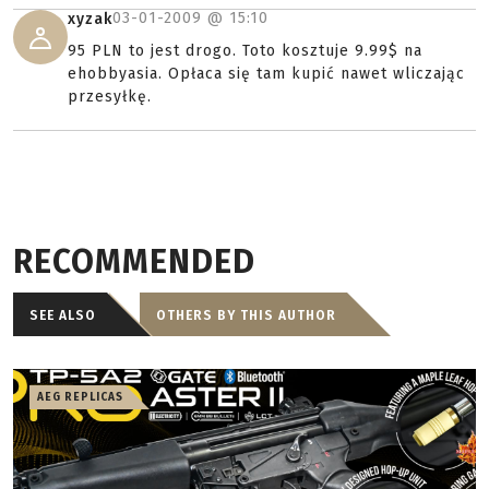
03-01-2009 @
15:10
xyzak
95 PLN to jest drogo. Toto kosztuje 9.99$ na
ehobbyasia. Opłaca się tam kupić nawet wliczając
przesyłkę.
RECOMMENDED
SEE ALSO
OTHERS BY THIS AUTHOR
AEG REPLICAS