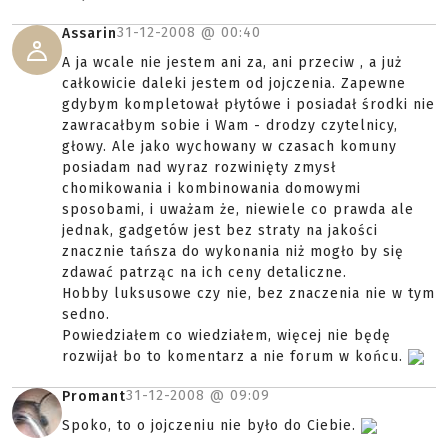
31-12-2008 @
00:40
Assarin
A ja wcale nie jestem ani za, ani przeciw , a już
całkowicie daleki jestem od jojczenia. Zapewne
gdybym kompletował płytówe i posiadał środki nie
zawracałbym sobie i Wam - drodzy czytelnicy,
głowy. Ale jako wychowany w czasach komuny
posiadam nad wyraz rozwinięty zmysł
chomikowania i kombinowania domowymi
sposobami, i uważam że, niewiele co prawda ale
jednak, gadgetów jest bez straty na jakości
znacznie tańsza do wykonania niż mogło by się
zdawać patrząc na ich ceny detaliczne.
Hobby luksusowe czy nie, bez znaczenia nie w tym
sedno.
Powiedziałem co wiedziałem, więcej nie będę
rozwijał bo to komentarz a nie forum w końcu.
31-12-2008 @
09:09
Promant
Spoko, to o jojczeniu nie było do Ciebie.