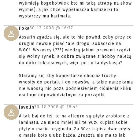
wyśmieję kogokolwiek kto mi taką atrapę na show
wyjmie), a jak chce wypełniacza kamizelki to
wystarczy mu karimata.
30-12-2008 @
16:37
Foka
Assarin zgadza się, ale to nie powód, żeby przy co
drugim newsie pisać "ale drogo, zobaczcie na
WGC". Wszyscy (???) wiedzą jakimi prawami rządzi
się wolny rynek, a dobra związane z hobby należą
do dóbr luksusowych, więc po co ta dyskusja?
Staramy się aby komentarze chociaż trochę
wnosiły do portalu i do newsów, a takie narzekania
nie wnoszą nic poza podniesieniem ciśnienia kilku
osobom odpowiedzialnym za porządki.
30-12-2008 @
18:45
javelin
A tak baj de łej, to na allegro są płyty zrobione z
laminatu. Za nieco mniej niż te 90zł kupisz sobie
płyty o masie oryginału. Za 50zł kupisz dwie płyty
o masie koło 0,6kg każda. Zresztą nie ma to jak