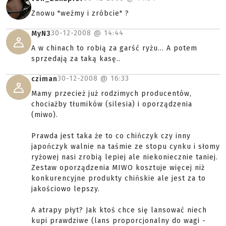
Znowu "weźmy i zróbcie" ?
30-12-2008 @
14:44
MyN3
A w chinach to robią za garść ryżu... A potem
sprzedają za taką kasę..
30-12-2008 @
16:33
cziman
Mamy przecież już rodzimych producentów,
chociażby tłumików (silesia) i oporządzenia
(miwo).
Prawda jest taka że to co chińczyk czy inny
japończyk walnie na taśmie ze stopu cynku i słomy
ryżowej nasi zrobią lepiej ale niekoniecznie taniej.
Zestaw oporządzenia MIWO kosztuje więcej niż
konkurencyjne produkty chińskie ale jest za to
jakościowo lepszy.
A atrapy płyt? Jak ktoś chce się lansować niech
kupi prawdziwe (lans proporcjonalny do wagi -