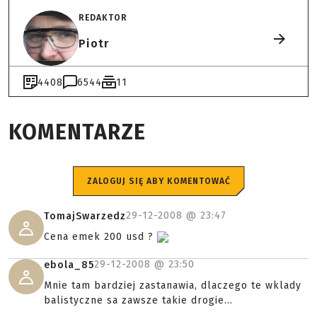
REDAKTOR
Piotr
4408
6544
11
KOMENTARZE
ZALOGUJ SIĘ ABY KOMENTOWAĆ
29-12-2008 @
23:47
TomajSwarzedz
Cena emek 200 usd ?
29-12-2008 @
23:50
ebola_85
Mnie tam bardziej zastanawia, dlaczego te wklady
balistyczne sa zawsze takie drogie...