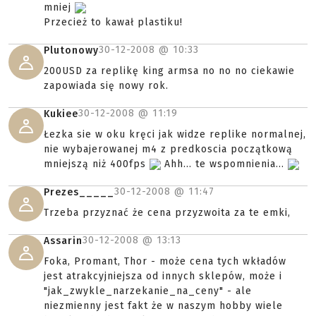
mniej
Przecież to kawał plastiku!
30-12-2008 @
10:33
Plutonowy
200USD za replikę king armsa no no no ciekawie
zapowiada się nowy rok.
30-12-2008 @
11:19
Kukiee
Łezka sie w oku kręci jak widze replike normalnej,
nie wybajerowanej m4 z predkoscia początkową
mniejszą niż 400fps
Ahh... te wspomnienia...
30-12-2008 @
11:47
Prezes_____
Trzeba przyznać że cena przyzwoita za te emki,
30-12-2008 @
13:13
Assarin
Foka, Promant, Thor - może cena tych wkładów
jest atrakcyjniejsza od innych sklepów, może i
"jak_zwykle_narzekanie_na_ceny" - ale
niezmienny jest fakt że w naszym hobby wiele