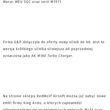
Marui: MEU SOC oraz serii M1911.
Firma G&P dołączyła do oferty nowy silnik do AK. Jest to
wersja krótkiego silnika silniejsza od poprzedniej,
oznaczona jako AK
M160 Turbo Charger
.
Na stronie sklepu RedWolf Airsoft można już nabyć nowe
emki
firmy King Arms, o których zapowiedzi
informowaliśmy we wcześniejszych newsach: M4A1 oraz