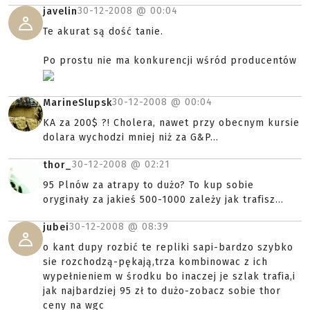
30-12-2008 @
00:04
javelin
Te akurat są dość tanie.
Po prostu nie ma konkurencji wśród producentów
30-12-2008 @
00:04
MarineSlupsk
KA za 200$ ?! Cholera, nawet przy obecnym kursie
dolara wychodzi mniej niż za G&P...
30-12-2008 @
02:21
thor_
95 Plnów za atrapy to dużo? To kup sobie
oryginały za jakieś 500-1000 zależy jak trafisz...
30-12-2008 @
08:39
jubei
o kant dupy rozbić te repliki sapi-bardzo szybko
sie rozchodzą-pękają,trza kombinowac z ich
wypełnieniem w środku bo inaczej je szlak trafia,i
jak najbardziej 95 zł to dużo-zobacz sobie thor
ceny na wgc