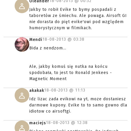
18-08-2013 @
00:32
Oleander
Jakby to robił Evike to bymy pospadali z
taboretów ze śmiechu. Ale powaga. Airsoft GI
nie dorasta do pięt evike'owi pod względem
humorystycznym w filmikach.
18-08-2013 @
03:38
Mendi
Bida z nendzom...
Ale, jakby komuś się nutka na końcu
spodobała, to jest to Ronald Jenkees -
Magnetic Moment
18-08-2013 @
11:13
akakak
Idz lizac zada evikowi na yt, moze dostaniesz
darmowe kupony. Evike to to samo gowno dla
idiotow co airsoftgi.
18-08-2013 @
12:38
maciejs