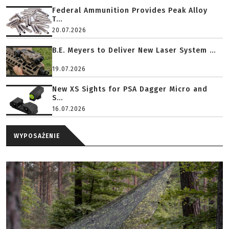
Federal Ammunition Provides Peak Alloy
T...
20.07.2026
B.E. Meyers to Deliver New Laser System ...
19.07.2026
New XS Sights for PSA Dagger Micro and
S...
16.07.2026
WYPOSAŻENIE