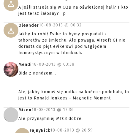
A jeśli strzela się w CQB na oświetlonej hali? I kto
jest teraz żałosny? =p
18-08-2013 @
00:32
Oleander
Jakby to robił Evike to bymy pospadali z
taboretów ze śmiechu. Ale powaga. Airsoft GI nie
dorasta do pięt evike'owi pod względem
humorystycznym w filmikach.
18-08-2013 @
03:38
Mendi
Bida z nendzom...
Ale, jakby komuś się nutka na końcu spodobała, to
jest to Ronald Jenkees - Magnetic Moment
18-08-2013 @
17:36
Mixon
Ale przynajmniej MTC3 dobre.
18-08-2013 @
20:59
FajnyNick