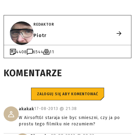
REDAKTOR
Piotr
4408
6544
11
KOMENTARZE
ZALOGUJ SIĘ ABY KOMENTOWAĆ
17-08-2013 @
21:38
akakak
W AirsoftGI staraja sie byc smieszni, czy ja po
prostu tego filmiku nie rozumiem?