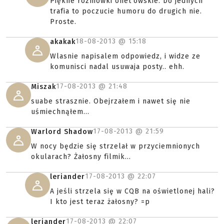
Piękne rozmówki onet'owskie. Do jednych
trafia to poczucie humoru do drugich nie.
Proste.
18-08-2013 @
15:18
akakak
Wlasnie napisalem odpowiedz, i widze ze
komunisci nadal usuwaja posty.. ehh.
17-08-2013 @
21:48
Miszak
suabe strasznie. Obejrzałem i nawet się nie
uśmiechnąłem...
17-08-2013 @
21:59
Warlord Shadow
W nocy będzie się strzelał w przyciemnionych
okularach? Żałosny filmik...
17-08-2013 @
22:07
leriander
A jeśli strzela się w CQB na oświetlonej hali?
I kto jest teraz żałosny? =p
17-08-2013 @
22:07
leriander