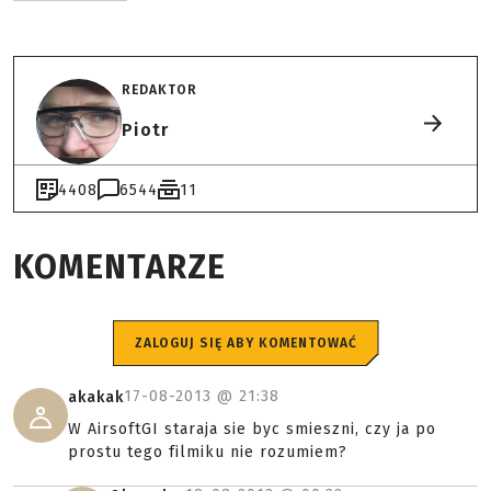
REDAKTOR
Piotr
4408
6544
11
KOMENTARZE
ZALOGUJ SIĘ ABY KOMENTOWAĆ
17-08-2013 @
21:38
akakak
W AirsoftGI staraja sie byc smieszni, czy ja po
prostu tego filmiku nie rozumiem?