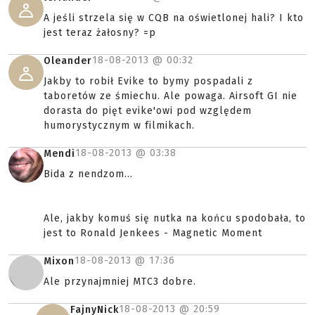
A jeśli strzela się w CQB na oświetlonej hali? I kto
jest teraz żałosny? =p
18-08-2013 @
00:32
Oleander
Jakby to robił Evike to bymy pospadali z
taboretów ze śmiechu. Ale powaga. Airsoft GI nie
dorasta do pięt evike'owi pod względem
humorystycznym w filmikach.
18-08-2013 @
03:38
Mendi
Bida z nendzom...
Ale, jakby komuś się nutka na końcu spodobała, to
jest to Ronald Jenkees - Magnetic Moment
18-08-2013 @
17:36
Mixon
Ale przynajmniej MTC3 dobre.
18-08-2013 @
20:59
FajnyNick