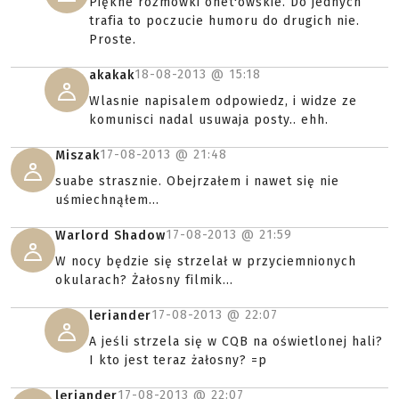
Piękne rozmówki onet'owskie. Do jednych
trafia to poczucie humoru do drugich nie.
Proste.
18-08-2013 @
15:18
akakak
Wlasnie napisalem odpowiedz, i widze ze
komunisci nadal usuwaja posty.. ehh.
17-08-2013 @
21:48
Miszak
suabe strasznie. Obejrzałem i nawet się nie
uśmiechnąłem...
17-08-2013 @
21:59
Warlord Shadow
W nocy będzie się strzelał w przyciemnionych
okularach? Żałosny filmik...
17-08-2013 @
22:07
leriander
A jeśli strzela się w CQB na oświetlonej hali?
I kto jest teraz żałosny? =p
17-08-2013 @
22:07
leriander