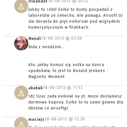
18-08-2013 @
00:32
Oleander
Jakby to robił Evike to bymy pospadali z
taboretów ze śmiechu. Ale powaga. Airsoft GI
nie dorasta do pięt evike'owi pod względem
humorystycznym w filmikach.
18-08-2013 @
03:38
Mendi
Bida z nendzom...
Ale, jakby komuś się nutka na końcu
spodobała, to jest to Ronald Jenkees -
Magnetic Moment
18-08-2013 @
11:13
akakak
Idz lizac zada evikowi na yt, moze dostaniesz
darmowe kupony. Evike to to samo gowno dla
idiotow co airsoftgi.
18-08-2013 @
12:38
maciejs